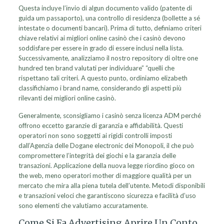
Questa incluye l’invio di algun documento valido (patente di
guida um passaporto), una controllo di residenza (bollette a sé
intestate o documenti bancari). Prima di tutto, definiamo criteri
chiave relativi ai migliori online casinò che i casinò devono
soddisfare per essere in grado di essere inclusi nella lista.
Successivamente, analizziamo il nostro repository di oltre one
hundred ten brand valutati per individuare” “quelli che
rispettano tali criteri. A questo punto, ordiniamo elizabeth
classifichiamo i brand name, considerando gli aspetti più
rilevanti dei migliori online casinò.
Generalmente, sconsigliamo i casinò senza licenza ADM perché
offrono eccetto garanzie di garanzia e affidabilità. Questi
operatori non sono soggetti ai rigidi controlli imposti
dall’Agenzia delle Dogane electronic dei Monopoli, il che può
compromettere l’integrità dei giochi e la garanzia delle
transazioni. Applicazione della nuova legge riordino gioco on
the web, meno operatori mother di maggiore qualità per un
mercato che mira alla piena tutela dell’utente. Metodi disponibili
e transazioni veloci che garantiscono sicurezza e facilità d’uso
sono elementi che valutiamo accuratamente.
Come Si Fa Advertising Aprire Un Conto