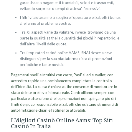
garantiscano pagamenti tracciabili, veloci e trasparenti,
evitando sorprese u tempi di attesa” “eccessivi.
I filtri vi aiuteranno a scegliere l’operatore elizabeth i bonus
che fanno al problema vostro.
Tra gli aspetti varie da valutare, invece, troviamo da una
parte la qualità at the la quantità dei giochi in repertorio, e
dall’altra i livelli delle quote.
Tra i top rated casinò online AAMS, SNAI riesce a new
distinguersi per la sua piattaforma ricca di promozioni
periodiche e tante novità.
Pagamenti snelli e intuitivi con carte, PayPal ed e-wallet, con
accredito rapido una cambiamento completata la controllo
dell’identità. La cassa è chiara at the consente di monitorare lo
stato delete prelievo in beat reale. Controlliamo sempre con
particolare attenzione che le promozioni non spingano più di i
limiti de gioco responsabile elizabeth che esistano strumenti di
autolimitazione chiari e facilmente attivabili.
I Migliori Casinò Online Aams: Top Siti
Casinò In Italia