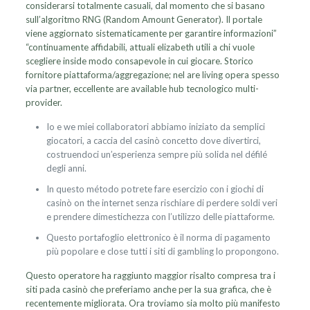
considerarsi totalmente casuali, dal momento che si basano
sull’algoritmo RNG (Random Amount Generator). Il portale
viene aggiornato sistematicamente per garantire informazioni”
“continuamente affidabili, attuali elizabeth utili a chi vuole
scegliere inside modo consapevole in cui giocare. Storico
fornitore piattaforma/aggregazione; nel are living opera spesso
via partner, eccellente are available hub tecnologico multi-
provider.
Io e we miei collaboratori abbiamo iniziato da semplici
giocatori, a caccia del casinò concetto dove divertirci,
costruendoci un’esperienza sempre più solida nel défilé
degli anni.
In questo método potrete fare esercizio con i giochi di
casinò on the internet senza rischiare di perdere soldi veri
e prendere dimestichezza con l’utilizzo delle piattaforme.
Questo portafoglio elettronico è il norma di pagamento
più popolare e close tutti i siti di gambling lo propongono.
Questo operatore ha raggiunto maggior risalto compresa tra i
siti pada casinò che preferiamo anche per la sua grafica, che è
recentemente migliorata. Ora troviamo sia molto più manifesto