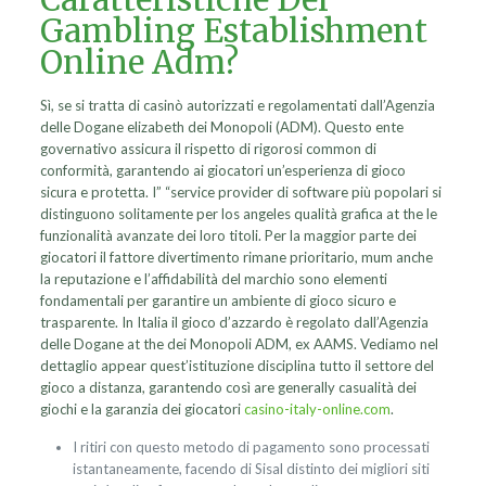
Gambling Establishment
Online Adm?
Sì, se si tratta di casinò autorizzati e regolamentati dall’Agenzia
delle Dogane elizabeth dei Monopoli (ADM). Questo ente
governativo assicura il rispetto di rigorosi common di
conformità, garantendo ai giocatori un’esperienza di gioco
sicura e protetta. I” “service provider di software più popolari si
distinguono solitamente per los angeles qualità grafica at the le
funzionalità avanzate dei loro titoli. Per la maggior parte dei
giocatori il fattore divertimento rimane prioritario, mum anche
la reputazione e l’affidabilità del marchio sono elementi
fondamentali per garantire un ambiente di gioco sicuro e
trasparente. In Italia il gioco d’azzardo è regolato dall’Agenzia
delle Dogane at the dei Monopoli ADM, ex AAMS. Vediamo nel
dettaglio appear quest’istituzione disciplina tutto il settore del
gioco a distanza, garantendo così are generally casualità dei
giochi e la garanzia dei giocatori
casino-italy-online.com
.
I ritiri con questo metodo di pagamento sono processati
istantaneamente, facendo di Sisal distinto dei migliori siti