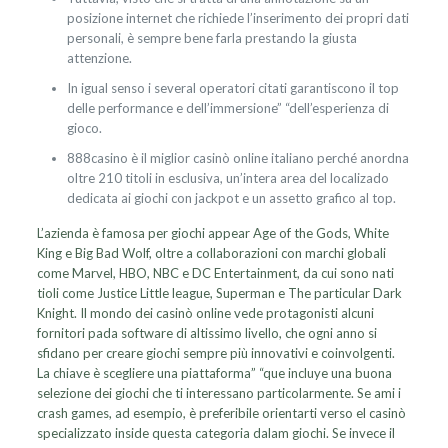
posizione internet che richiede l’inserimento dei propri dati
personali, è sempre bene farla prestando la giusta
attenzione.
In igual senso i several operatori citati garantiscono il top
delle performance e dell’immersione” “dell’esperienza di
gioco.
888casino è il miglior casinò online italiano perché anordna
oltre 210 titoli in esclusiva, un’intera area del localizado
dedicata ai giochi con jackpot e un assetto grafico al top.
L’azienda è famosa per giochi appear Age of the Gods, White
King e Big Bad Wolf, oltre a collaborazioni con marchi globali
come Marvel, HBO, NBC e DC Entertainment, da cui sono nati
tioli come Justice Little league, Superman e The particular Dark
Knight. Il mondo dei casinò online vede protagonisti alcuni
fornitori pada software di altissimo livello, che ogni anno si
sfidano per creare giochi sempre più innovativi e coinvolgenti.
La chiave è scegliere una piattaforma” “que incluye una buona
selezione dei giochi che ti interessano particolarmente. Se ami i
crash games, ad esempio, è preferibile orientarti verso el casinò
specializzato inside questa categoria dalam giochi. Se invece il