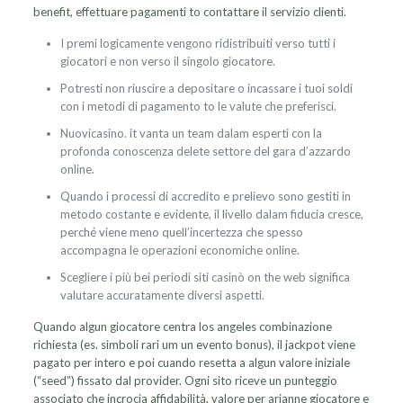
benefit, effettuare pagamenti to contattare il servizio clienti.
I premi logicamente vengono ridistribuiti verso tutti i
giocatori e non verso il singolo giocatore.
Potresti non riuscire a depositare o incassare i tuoi soldi
con i metodi di pagamento to le valute che preferisci.
Nuovicasino. it vanta un team dalam esperti con la
profonda conoscenza delete settore del gara d’azzardo
online.
Quando i processi di accredito e prelievo sono gestiti in
metodo costante e evidente, il livello dalam fiducia cresce,
perché viene meno quell’incertezza che spesso
accompagna le operazioni economiche online.
Scegliere i più bei periodi siti casinò on the web significa
valutare accuratamente diversi aspetti.
Quando algun giocatore centra los angeles combinazione
richiesta (es. simboli rari um un evento bonus), il jackpot viene
pagato per intero e poi cuando resetta a algun valore iniziale
(“seed”) fissato dal provider. Ogni sito riceve un punteggio
associato che incrocia affidabilità, valore per arianne giocatore e