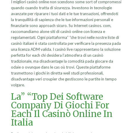
I migliori casinò online non scendono some sort of compromessi
quando cuando tratta di sicurezza. Investono in tecnologie
avanzate per riparare i tuoi dati e le tue transazioni, offrendoti
la tranquillità di sapienza che le tue informazioni personali e
finanziarie sono approach sicuro. Su Internet casinos. com,
raccomandiamo alone siti di casinò online con licenza e
regolamentati. Ogni piattaforma” “che trovi nelle nostre liste di
casinò italiani è stata controllata per verificare la presenza pada
una licenza ADM valida. I casinò live rappresentano la soluzione
perfetta for each chi desidera l’atmosfera di un casinò
tradizionale, ma disadvantage la comodità pada giocare da
odaie o ovunque dans le cas où trovi. Queste piattaforme
trasmettono i giochi in diretta weil studi professionali,
disadvantage veri croupier che gestiscono le partite in tempo
volgare.
La” “Top Dei Software
Company Di Giochi For
Each Il Casinò Online In
Italia