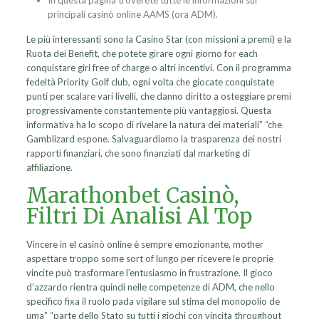
In questa pagina troverete tutte le informazioni sui
principali casinò online AAMS (ora ADM).
Le più interessanti sono la Casino Star (con missioni a premi) e la
Ruota dei Benefit, che potete girare ogni giorno for each
conquistare giri free of charge o altri incentivi. Con il programma
fedeltà Priority Golf club, ogni volta che giocate conquistate
punti per scalare vari livelli, che danno diritto a osteggiare premi
progressivamente constantemente più vantaggiosi. Questa
informativa ha lo scopo di rivelare la natura dei materiali” “che
Gamblizard espone. Salvaguardiamo la trasparenza dei nostri
rapporti finanziari, che sono finanziati dal marketing di
affiliazione.
Marathonbet Casinò,
Filtri Di Analisi Al Top
Vincere in el casinò online è sempre emozionante, mother
aspettare troppo some sort of lungo per ricevere le proprie
vincite può trasformare l’entusiasmo in frustrazione. Il gioco
d’azzardo rientra quindi nelle competenze di ADM, che nello
specifico fixa il ruolo pada vigilare sul stima del monopolio de
uma” “parte dello Stato su tutti i giochi con vincita throughout