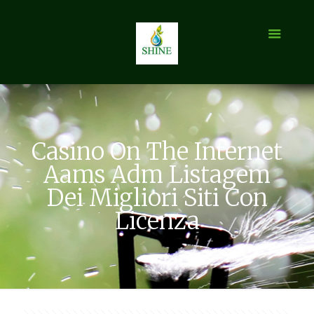
Casino On The Internet
Aams Adm Listagem
Dei Migliori Siti Con
Licenza