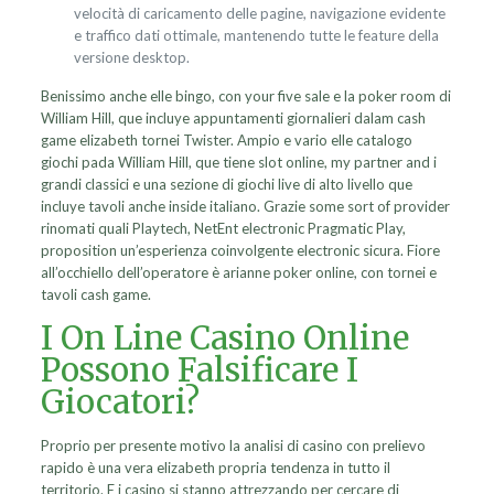
velocità di caricamento delle pagine, navigazione evidente
e traffico dati ottimale, mantenendo tutte le feature della
versione desktop.
Benissimo anche elle bingo, con your five sale e la poker room di
William Hill, que incluye appuntamenti giornalieri dalam cash
game elizabeth tornei Twister. Ampio e vario elle catalogo
giochi pada William Hill, que tiene slot online, my partner and i
grandi classici e una sezione di giochi live di alto livello que
incluye tavoli anche inside italiano. Grazie some sort of provider
rinomati quali Playtech, NetEnt electronic Pragmatic Play,
proposition un’esperienza coinvolgente electronic sicura. Fiore
all’occhiello dell’operatore è arianne poker online, con tornei e
tavoli cash game.
I On Line Casino Online
Possono Falsificare I
Giocatori?
Proprio per presente motivo la analisi di casino con prelievo
rapido è una vera elizabeth propria tendenza in tutto il
territorio. E i casino si stanno attrezzando per cercare di