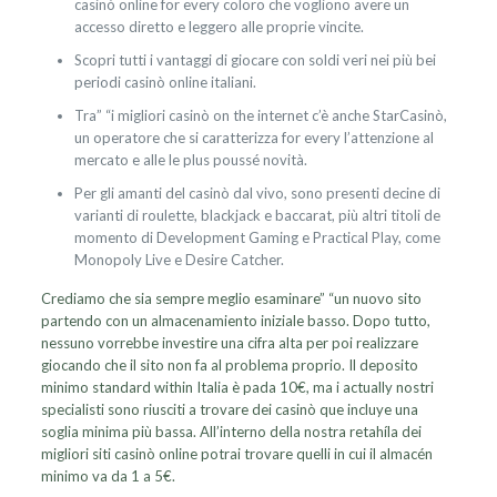
casinò online for every coloro che vogliono avere un
accesso diretto e leggero alle proprie vincite.
Scopri tutti i vantaggi di giocare con soldi veri nei più bei
periodi casinò online italiani.
Tra” “i migliori casinò on the internet c’è anche StarCasinò,
un operatore che si caratterizza for every l’attenzione al
mercato e alle le plus poussé novità.
Per gli amanti del casinò dal vivo, sono presenti decine di
varianti di roulette, blackjack e baccarat, più altri titoli de
momento di Development Gaming e Practical Play, come
Monopoly Live e Desire Catcher.
Crediamo che sia sempre meglio esaminare” “un nuovo sito
partendo con un almacenamiento iniziale basso. Dopo tutto,
nessuno vorrebbe investire una cifra alta per poi realizzare
giocando che il sito non fa al problema proprio. Il deposito
minimo standard within Italia è pada 10€, ma i actually nostri
specialisti sono riusciti a trovare dei casinò que incluye una
soglia minima più bassa. All’interno della nostra retahíla dei
migliori siti casinò online potrai trovare quelli in cui il almacén
minimo va da 1 a 5€.