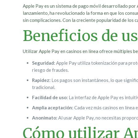
Apple Pay es un sistema de pago móvil desarrollado por A
lanzamiento, ha revolucionado la forma en que los consu
sin complicaciones. Con la creciente popularidad de los c
Beneficios de us
Utilizar Apple Pay en casinos en línea ofrece múltiples be
Seguridad:
Apple Pay utiliza tokenización para prote
riesgo de fraudes.
Rapidez:
Los pagos son instantáneos, lo que signifi
tradicional.
Facilidad de uso:
La interfaz de Apple Pay es intuiti
Amplia aceptación:
Cada vez más casinos en línea e
Anonimato:
Al usar Apple Pay, no necesitas proporci
Cómo utilizar Ap