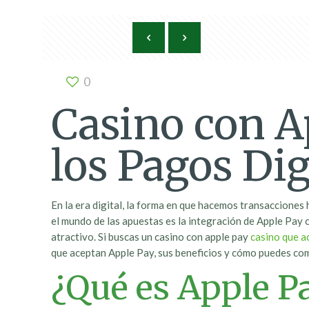
0
Casino con A
los Pagos Dig
En la era digital, la forma en que hacemos transacciones
el mundo de las apuestas es la integración de Apple Pay 
atractivo. Si buscas un casino con apple pay
casino que a
que aceptan Apple Pay, sus beneficios y cómo puedes co
¿Qué es Apple P