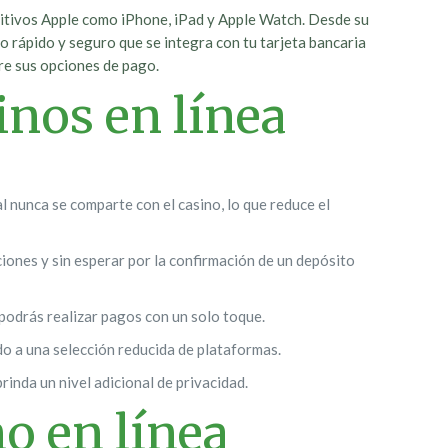
ositivos Apple como iPhone, iPad y Apple Watch. Desde su
 rápido y seguro que se integra con tu tarjeta bancaria
tre sus opciones de pago.
inos en línea
l nunca se comparte con el casino, lo que reduce el
iones y sin esperar por la confirmación de un depósito
y podrás realizar pagos con un solo toque.
do a una selección reducida de plataformas.
rinda un nivel adicional de privacidad.
o en línea