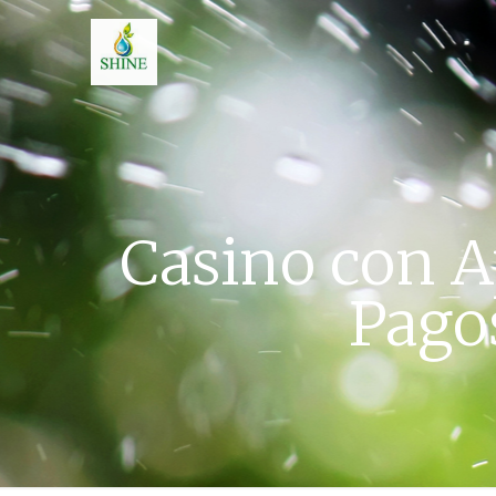
Casino con A
Pagos