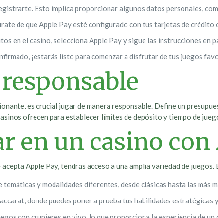
registrarte. Esto implica proporcionar algunos datos personales, com
úrate de que Apple Pay esté configurado con tus tarjetas de crédito 
tos en el casino, selecciona Apple Pay y sigue las instrucciones en p
firmado, ¡estarás listo para comenzar a disfrutar de tus juegos favo
 responsable
cionante, es crucial jugar de manera responsable. Define un presupu
sinos ofrecen para establecer límites de depósito y tiempo de jueg
ar en un casino con
 acepta Apple Pay, tendrás acceso a una amplia variedad de juegos. 
de temáticas y modalidades diferentes, desde clásicas hasta las más
 baccarat, donde puedes poner a prueba tus habilidades estratégicas 
gos con crupieres en vivo, lo que proporciona la experiencia de un 