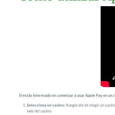
Si estás interesado en comenzar a usar Apple Pay en un c
Selecciona un casino:
Asegúrate de elegir un casin
web del casino.