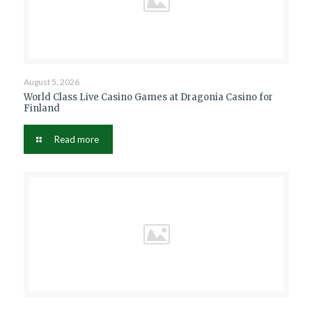
August 5, 2026
World Class Live Casino Games at Dragonia Casino for
Finland
Read more