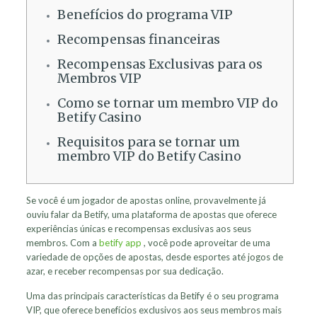
Benefícios do programa VIP
Recompensas financeiras
Recompensas Exclusivas para os
Membros VIP
Como se tornar um membro VIP do
Betify Casino
Requisitos para se tornar um
membro VIP do Betify Casino
Se você é um jogador de apostas online, provavelmente já
ouviu falar da Betify, uma plataforma de apostas que oferece
experiências únicas e recompensas exclusivas aos seus
membros. Com a
betify app
, você pode aproveitar de uma
variedade de opções de apostas, desde esportes até jogos de
azar, e receber recompensas por sua dedicação.
Uma das principais características da Betify é o seu programa
VIP, que oferece benefícios exclusivos aos seus membros mais