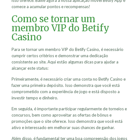
isso oferece. Baixe agora a nossa aplicação móvel Betify App e
comece a acumular pontos e recompensas!
Como se tornar um
membro VIP do Betify
Casino
Para se tornar um membro VIP do Betify Casino, é necessário
cumprir certos critérios e demonstrar uma dedicação
consistente ao site. Aqui estão algumas dicas para ajudar a
alcançar este status:
Primeiramente, é necessário criar uma conta no Betify Casino e
fazer uma primeira depósito. Isso demonstra que você está
comprometido com a experiência de jogo e está disposto a
investir tempo e dinheiro.
Em seguida, é importante participar regularmente de torneios e
concursos, bem como aproveitar as ofertas de bônus e
promoções que o site oferece. Isso demonstra que você está
ativo e interessado em melhorar suas chances de ganhar.
Além disso, é fundamental ter uma boa compreensão dos jogos