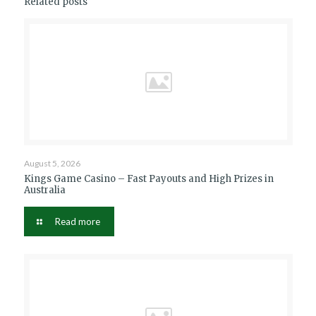
Related posts
August 5, 2026
Kings Game Casino – Fast Payouts and High Prizes in
Australia
Read more