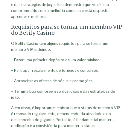
e das estratégias de jogo. Isso demonstra que você está
comprometido com a melhoria contínua e está disposto a
aprender e melhorar.
Requisitos para se tornar um membro VIP
do Betify Casino
O Betify Casino tem alguns requisitos para se tornar um
membro VIP, incluindo:
– Fazer uma primeira depósito de um valor mínimo;
– Participar regularmente de torneios e concursos;
– Aproveitar as ofertas de bônus e promoções;
– Ter uma boa compreensão dos jogos e das estratégias de
jogo.
Além disso, é importante lembrar que o status de membro VIP
é renovado regularmente, dependendo da atividade e do
desempenho do jogador. Portanto, é fundamental manter a
dedicação e a consistência para manter o status.