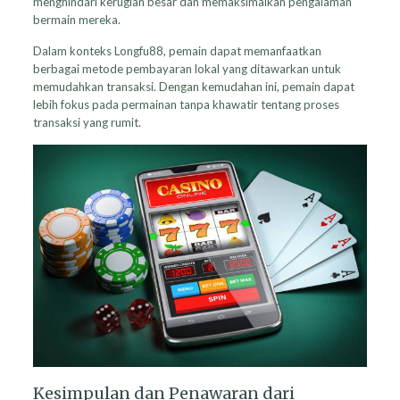
menghindari kerugian besar dan memaksimalkan pengalaman
bermain mereka.
Dalam konteks Longfu88, pemain dapat memanfaatkan
berbagai metode pembayaran lokal yang ditawarkan untuk
memudahkan transaksi. Dengan kemudahan ini, pemain dapat
lebih fokus pada permainan tanpa khawatir tentang proses
transaksi yang rumit.
Kesimpulan dan Penawaran dari