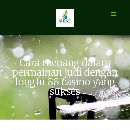
Cara menang dalam
permainan judi dengan
longfu 88 casino yang
sukses