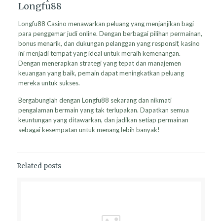
Longfu88
Longfu88 Casino menawarkan peluang yang menjanjikan bagi
para penggemar judi online. Dengan berbagai pilihan permainan,
bonus menarik, dan dukungan pelanggan yang responsif, kasino
ini menjadi tempat yang ideal untuk meraih kemenangan.
Dengan menerapkan strategi yang tepat dan manajemen
keuangan yang baik, pemain dapat meningkatkan peluang
mereka untuk sukses.
Bergabunglah dengan Longfu88 sekarang dan nikmati
pengalaman bermain yang tak terlupakan. Dapatkan semua
keuntungan yang ditawarkan, dan jadikan setiap permainan
sebagai kesempatan untuk menang lebih banyak!
Related posts