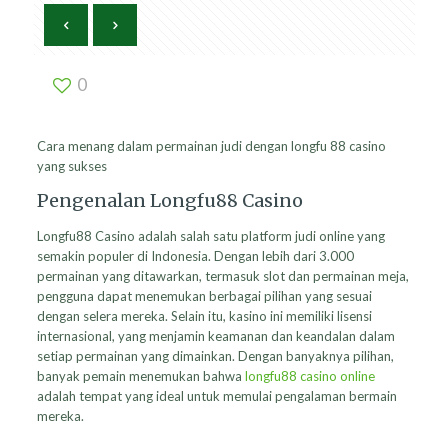
0
Cara menang dalam permainan judi dengan longfu 88 casino
yang sukses
Pengenalan Longfu88 Casino
Longfu88 Casino adalah salah satu platform judi online yang
semakin populer di Indonesia. Dengan lebih dari 3.000
permainan yang ditawarkan, termasuk slot dan permainan meja,
pengguna dapat menemukan berbagai pilihan yang sesuai
dengan selera mereka. Selain itu, kasino ini memiliki lisensi
internasional, yang menjamin keamanan dan keandalan dalam
setiap permainan yang dimainkan. Dengan banyaknya pilihan,
banyak pemain menemukan bahwa
longfu88 casino online
adalah tempat yang ideal untuk memulai pengalaman bermain
mereka.