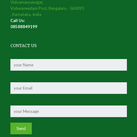
Vidyamanyanagar,
Vishwaneedam Post, Bengaluru - 560091
, Karnataka, India
Call Us:
08588849199
CONTACT US