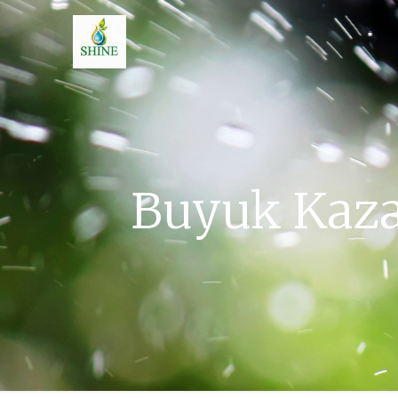
Buyuk Kaza