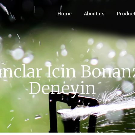
Home
About us
Produc
nclar Icin Bonan
Deneyin