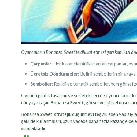
Oyuncuların Bonanza Sweet’te dikkat etmesi gereken bazı önem
Çarpanlar:
Her kazançla birlikte artan çarpanlar, oyu
Ücretsiz Döndürmeler:
Belirli sembollerin bir araya
Semboller:
Renkli ve tematik semboller, hem görsel z
Oyunun grafik tasarımı ve ses efektleri de oyuncuların dene
dünyaya taşır.
Bonanza Sweet
, görsel ve işitsel unsurla
Bonanza Sweet, stratejik düşünmeyi teşvik eden yapısıyla s
şekilde kullanmaları, uzun vadede daha fazla kazanç elde 
sunmaktadır.