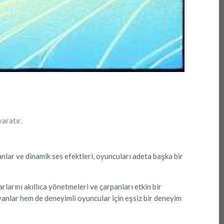
aratır.
anlar ve dinamik ses efektleri, oyuncuları adeta başka bir
arını akıllıca yönetmeleri ve çarpanları etkin bir
yanlar hem de deneyimli oyuncular için eşsiz bir deneyim