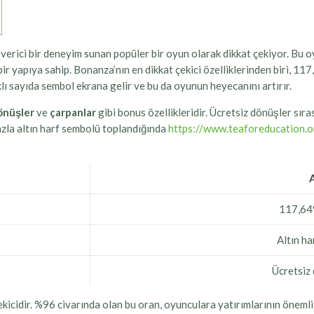
erici bir deneyim sunan popüler bir oyun olarak dikkat çekiyor. Bu 
ir yapıya sahip. Bonanza’nın en dikkat çekici özelliklerinden biri, 1
 sayıda sembol ekrana gelir ve bu da oyunun heyecanını artırır.
önüşler
ve
çarpanlar
gibi bonus özellikleridir. Ücretsiz dönüşler sı
azla altın harf sembolü toplandığında
https://www.teaforeducation.o
117,64
Altın ha
Ücretsiz
cidir. %96 civarında olan bu oran, oyunculara yatırımlarının önemli b