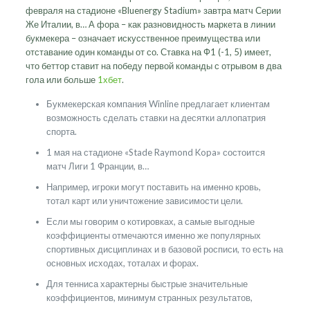
февраля на стадионе «Bluenergy Stadium» завтра матч Серии
Же Италии, в… А фора – как разновидность маркета в линии
букмекера – означает искусственное преимущества или
отставание один команды от со. Ставка на Ф1 (-1, 5) имеет,
что беттор ставит на победу первой команды с отрывом в два
гола или больше
1хбет
.
Букмекерская компания Winline предлагает клиентам
возможность сделать ставки на десятки аллопатрия
спорта.
1 мая на стадионе «Stade Raymond Kopa» состоится
матч Лиги 1 Франции, в…
Например, игроки могут поставить на именно кровь,
тотал карт или уничтожение зависимости цели.
Если мы говорим о котировках, а самые выгодные
коэффициенты отмечаются именно же популярных
спортивных дисциплинах и в базовой росписи, то есть на
основных исходах, тоталах и форах.
Для тенниса характерны быстрые значительные
коэффициентов, минимум странных результатов,