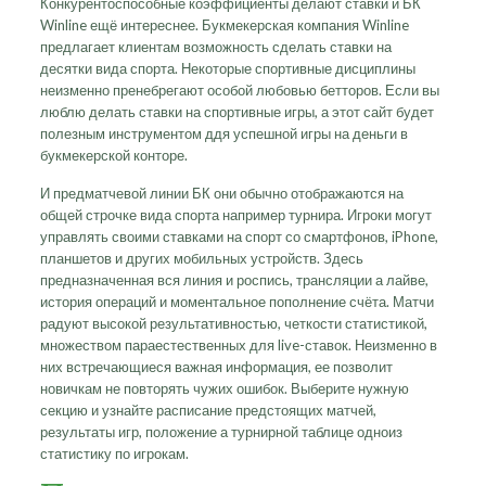
Конкурентоспособные коэффициенты делают ставки и БК
Winline ещё интереснее. Букмекерская компания Winline
предлагает клиентам возможность сделать ставки на
десятки вида спорта. Некоторые спортивные дисциплины
неизменно пренебрегают особой любовью бетторов. Если вы
люблю делать ставки на спортивные игры, а этот сайт будет
полезным инструментом ддя успешной игры на деньги в
букмекерской конторе.
И предматчевой линии БК они обычно отображаются на
общей строчке вида спорта например турнира. Игроки могут
управлять своими ставками на спорт со смартфонов, iPhone,
планшетов и других мобильных устройств. Здесь
предназначенная вся линия и роспись, трансляции а лайве,
история операций и моментальное пополнение счёта. Матчи
радуют высокой результативностью, четкости статистикой,
множеством параестественных для live-ставок. Неизменно в
них встречающиеся важная информация, ее позволит
новичкам не повторять чужих ошибок. Выберите нужную
секцию и узнайте расписание предстоящих матчей,
результаты игр, положение а турнирной таблице одноиз
статистику по игрокам.