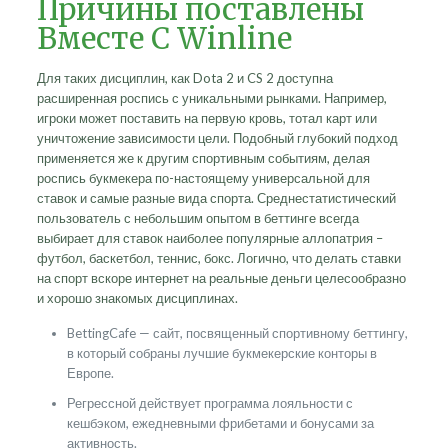
Причины поставлены
Вместе С Winline
Для таких дисциплин, как Dota 2 и CS 2 доступна
расширенная роспись с уникальными рынками. Например,
игроки может поставить на первую кровь, тотал карт или
уничтожение зависимости цели. Подобный глубокий подход
применяется же к другим спортивным событиям, делая
роспись букмекера по-настоящему универсальной для
ставок и самые разные вида спорта. Среднестатистический
пользователь с небольшим опытом в беттинге всегда
выбирает для ставок наиболее популярные аллопатрия –
футбол, баскетбол, теннис, бокс. Логично, что делать ставки
на спорт вскоре интернет на реальные деньги целесообразно
и хорошо знакомых дисциплинах.
BettingCafe — сайт, посвященный спортивному беттингу,
в который собраны лучшие букмекерские конторы в
Европе.
Регрессной действует программа лояльности с
кешбэком, ежедневными фрибетами и бонусами за
активность.