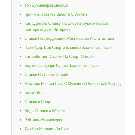
Топ Букмекеров месяца
Причины ставить Вместе С Winline
Как Сделать Ставку На Спорт в Букмекерской
Конторе спустя Интернет
Ставки На следующий, Расписание И Статистика
На нибудь Вид Спорта намного Заключать Пари
Как работают Ставки На Спорт Онлайн
тюркеншанцпарк Лучше Заключать Пари
Ставки На Спорт Онлайн
Мастерс Россия Лига C Мужчины Одиночный Разряд
Баскетбол
Ставки в Спорт
Виды Ставок и Winline
Рейтинги Букмекеров
Футбол Испания Ла Лига