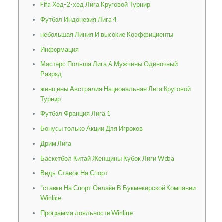
Fifa Хед-2-хед Лига Круговой Турнир
Футбол Индонезия Лига 4
небольшая Линия И высокие Коэффициенты
Информация
Мастерс Польша Лига A Мужчины Одиночный
Разряд
женщины Австралия Национальная Лига Круговой
Турнир
Футбол Франция Лига 1
Бонусы только Акции Для Игроков
Дрим Лига
Баскетбол Китай Женщины Кубок Лиги Wcba
Виды Ставок На Спорт
“ставки На Спорт Онлайн В Букмекерской Компании
Winline
Программа лояльности Winline