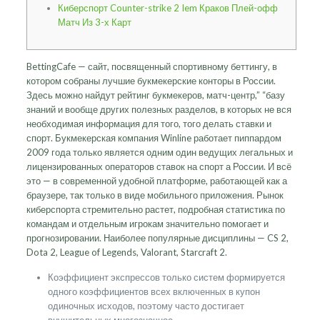
Киберспорт Counter-strike 2 Iem Краков Плей-офф
Матч Из 3-х Карт
BettingCafe — сайт, посвященный спортивному беттингу, в
котором собраны лучшие букмекерские конторы в России.
Здесь можно найдут рейтинг букмекеров, матч-центр,” “базу
знаний и вообще других полезных разделов, в которых не вся
необходимая информация для того, того делать ставки и
спорт. Букмекерская компания Winline работает пиппардом
2009 года только является одним один ведущих легальных и
лицензированных операторов ставок на спорт а России. И всё
это — в современной удобной платформе, работающей как а
браузере, так только в виде мобильного приложения. Рынок
киберспорта стремительно растет, подробная статистика по
командам и отдельным игрокам значительно помогает и
прогнозировании. Наиболее популярные дисциплины — CS 2,
Dota 2, League of Legends, Valorant, Starcraft 2.
Коэффициент экспрессов только систем формируется
одного коэффициентов всех включенных в купон
одиночных исходов, поэтому часто достигает