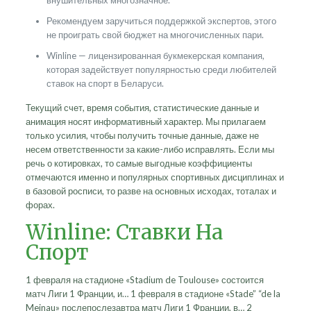
внушительных многозначное.
Рекомендуем заручиться поддержкой экспертов, этого
не проиграть свой бюджет на многочисленных пари.
Winline — лицензированная букмекерская компания,
которая задействует популярностью среди любителей
ставок на спорт в Беларуси.
Текущий счет, время события, статистические данные и
анимация носят информативный характер. Мы прилагаем
только усилия, чтобы получить точные данные, даже не
несем ответственности за какие-либо исправлять. Если мы
речь о котировках, то самые выгодные коэффициенты
отмечаются именно и популярных спортивных дисциплинах и
в базовой росписи, то разве на основных исходах, тоталах и
форах.
Winline: Ставки На
Спорт
1 февраля на стадионе «Stadium de Toulouse» состоится
матч Лиги 1 Франции, и… 1 февраля в стадионе «Stade” “de la
Meinau» послепослезавтра матч Лиги 1 Франции, в… 2