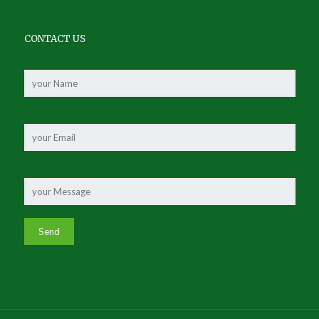
CONTACT US