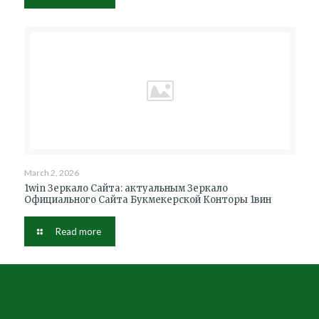
March 2, 2026
1win Зеркало Сайта: актуальным Зеркало
Официального Сайта Букмекерской Конторы 1вин
Read more