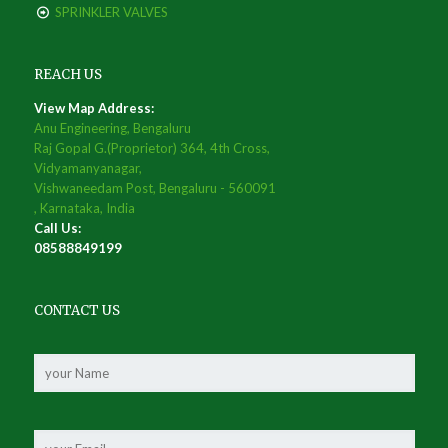
SPRINKLER VALVES
REACH US
View Map Address:
Anu Engineering, Bengaluru
Raj Gopal G.(Proprietor) 364, 4th Cross,
Vidyamanyanagar,
Vishwaneedam Post, Bengaluru - 560091
, Karnataka, India
Call Us:
08588849199
CONTACT US