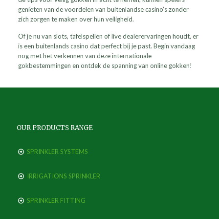
genieten van de voordelen van buitenlandse casino’s zonder
zich zorgen te maken over hun veiligheid.
Of je nu van slots, tafelspellen of live dealerervaringen houdt, er
is een buitenlands casino dat perfect bij je past. Begin vandaag
nog met het verkennen van deze internationale
gokbestemmingen en ontdek de spanning van online gokken!
OUR PRODUCTS RANGE
SPRINKLER SYSTEMS
IRRIGATIONS SPRINKLER
SPRINKLER FITTING