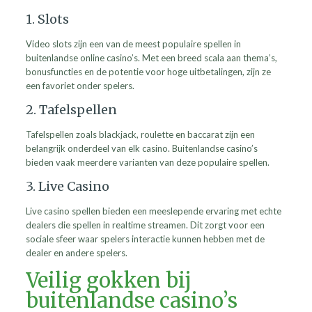
1. Slots
Video slots zijn een van de meest populaire spellen in
buitenlandse online casino’s. Met een breed scala aan thema’s,
bonusfuncties en de potentie voor hoge uitbetalingen, zijn ze
een favoriet onder spelers.
2. Tafelspellen
Tafelspellen zoals blackjack, roulette en baccarat zijn een
belangrijk onderdeel van elk casino. Buitenlandse casino’s
bieden vaak meerdere varianten van deze populaire spellen.
3. Live Casino
Live casino spellen bieden een meeslepende ervaring met echte
dealers die spellen in realtime streamen. Dit zorgt voor een
sociale sfeer waar spelers interactie kunnen hebben met de
dealer en andere spelers.
Veilig gokken bij
buitenlandse casino’s