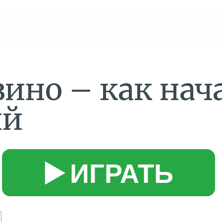
зино – как нач
ий
▶️ ИГРАТЬ