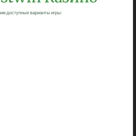
рим доступные варианты игры: