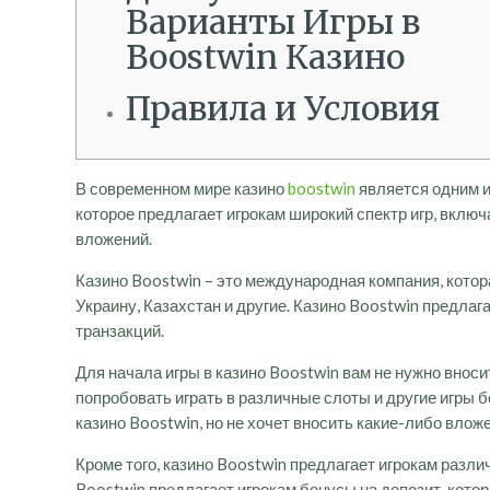
Варианты Игры в
Boostwin Казино
Правила и Условия
В современном мире казино
boostwin
является одним и
которое предлагает игрокам широкий спектр игр, включа
вложений.
Казино Boostwin – это международная компания, котор
Украину, Казахстан и другие. Казино Boostwin предла
транзакций.
Для начала игры в казино Boostwin вам не нужно внос
попробовать играть в различные слоты и другие игры б
казино Boostwin, но не хочет вносить какие-либо влож
Кроме того, казино Boostwin предлагает игрокам разли
Boostwin предлагает игрокам бонусы на депозит, котор