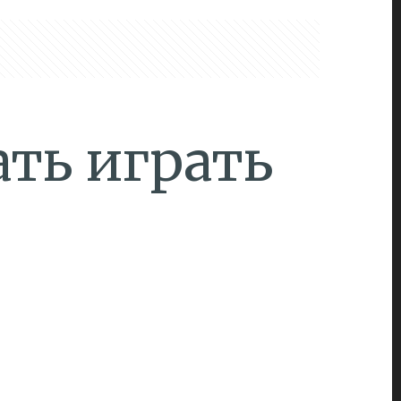
ать играть