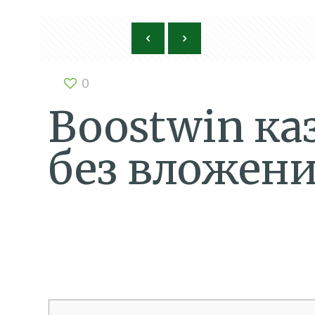
0
Boostwin ка
без вложен