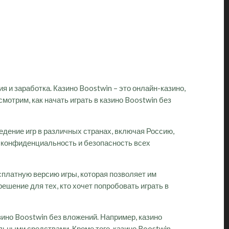
и заработка. Казино Boostwin – это онлайн-казино,
смотрим, как начать играть в казино Boostwin без
едение игр в различных странах, включая Россию,
я конфиденциальность и безопасность всех
сплатную версию игры, которая позволяет им
ешение для тех, кто хочет попробовать играть в
азино Boostwin без вложений. Например, казино
ельными средствами. Кроме того, казино Boostwin