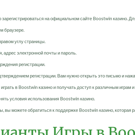
 зарегистрироваться на официальном сайте Boostwin казино. Дл
м браузере.
правом углу страницы.
я, адрес электронной почты и пароль.
ерждения регистрации.
дтверждением регистрации. Вам нужно открыть это письмо и наж
играть в Boostwin казино и получать доступ к различным играм 
инять условия использования Boostwin казино.
ы, вы можете обратиться к поддержке Boostwin казино, которая 
ианты Игры в Boo