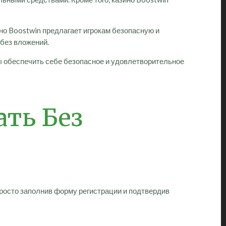
ино Boostwin предлагает игрокам безопасную и
 без вложений.
бы обеспечить себе безопасное и удовлетворительное
ать Без
просто заполнив форму регистрации и подтвердив