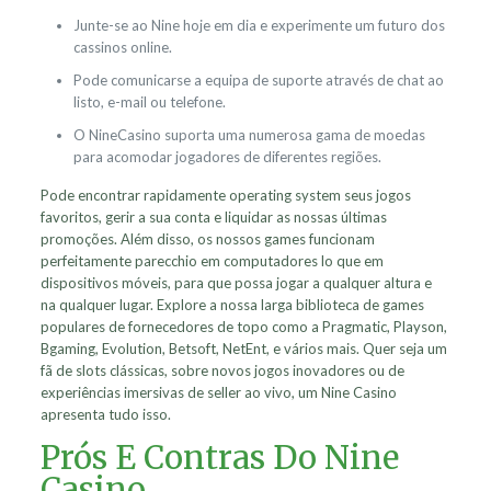
Junte-se ao Nine hoje em dia e experimente um futuro dos
cassinos online.
Pode comunicarse a equipa de suporte através de chat ao
listo, e-mail ou telefone.
O NineCasino suporta uma numerosa gama de moedas
para acomodar jogadores de diferentes regiões.
Pode encontrar rapidamente operating system seus jogos
favoritos, gerir a sua conta e liquidar as nossas últimas
promoções. Além disso, os nossos games funcionam
perfeitamente parecchio em computadores lo que em
dispositivos móveis, para que possa jogar a qualquer altura e
na qualquer lugar. Explore a nossa larga biblioteca de games
populares de fornecedores de topo como a Pragmatic, Playson,
Bgaming, Evolution, Betsoft, NetEnt, e vários mais. Quer seja um
fã de slots clássicas, sobre novos jogos inovadores ou de
experiências imersivas de seller ao vivo, um Nine Casino
apresenta tudo isso.
Prós E Contras Do Nine
Casino