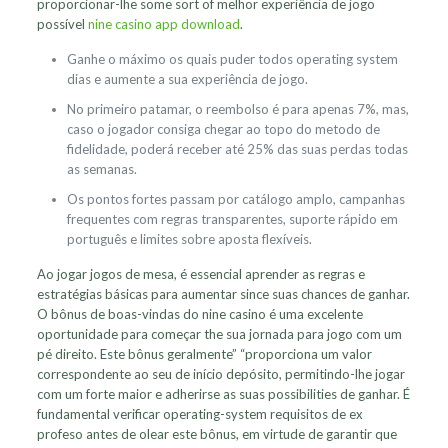
proporcionar-lhe some sort of melhor experiência de jogo
possível
nine casino app download
.
Ganhe o máximo os quais puder todos operating system
dias e aumente a sua experiência de jogo.
No primeiro patamar, o reembolso é para apenas 7%, mas,
caso o jogador consiga chegar ao topo do metodo de
fidelidade, poderá receber até 25% das suas perdas todas
as semanas.
Os pontos fortes passam por catálogo amplo, campanhas
frequentes com regras transparentes, suporte rápido em
português e limites sobre aposta flexíveis.
Ao jogar jogos de mesa, é essencial aprender as regras e
estratégias básicas para aumentar since suas chances de ganhar.
O bônus de boas-vindas do nine casino é uma excelente
oportunidade para começar the sua jornada para jogo com um
pé direito. Este bônus geralmente” “proporciona um valor
correspondente ao seu de início depósito, permitindo-lhe jogar
com um forte maior e adherirse as suas possibilities de ganhar. É
fundamental verificar operating-system requisitos de ex
profeso antes de olear este bônus, em virtude de garantir que