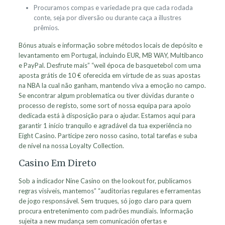
Procuramos compas e variedade pra que cada rodada
conte, seja por diversão ou durante caça a illustres
prêmios.
Bónus atuais e informação sobre métodos locais de depósito e
levantamento em Portugal, incluindo EUR, MB WAY, Multibanco
e PayPal. Desfrute mais” “weil época de basquetebol com uma
aposta grátis de 10 € oferecida em virtude de as suas apostas
na NBA la cual não ganham, mantendo viva a emoção no campo.
Se encontrar algum problematica ou tiver dúvidas durante o
processo de registo, some sort of nossa equipa para apoio
dedicada está à disposição para o ajudar. Estamos aqui para
garantir 1 início tranquilo e agradável da tua experiência no
Eight Casino. Participe zero nosso casino, total tarefas e suba
de nível na nossa Loyalty Collection.
Casino Em Direto
Sob a indicador Nine Casino on the lookout for, publicamos
regras visíveis, mantemos” “auditorias regulares e ferramentas
de jogo responsável. Sem truques, só jogo claro para quem
procura entretenimento com padrões mundiais. Informação
sujeita a new mudança sem comunicación ofertas e