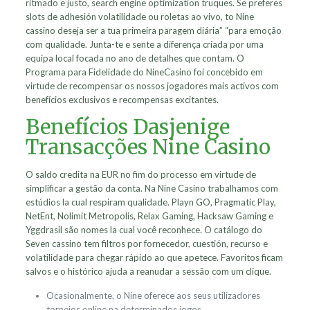
ritmado e justo, search engine optimization truques. Se preferes
slots de adhesión volatilidade ou roletas ao vivo, to Nine
cassino deseja ser a tua primeira paragem diária” “para emoção
com qualidade. Junta-te e sente a diferença criada por uma
equipa local focada no ano de detalhes que contam. O
Programa para Fidelidade do NineCasino foi concebido em
virtude de recompensar os nossos jogadores mais activos com
benefícios exclusivos e recompensas excitantes.
Benefícios Dasjenige
Transacções Nine Casino
O saldo credita na EUR no fim do processo em virtude de
simplificar a gestão da conta. Na Nine Casino trabalhamos com
estúdios la cual respiram qualidade. Playn GO, Pragmatic Play,
NetEnt, Nolimit Metropolis, Relax Gaming, Hacksaw Gaming e
Yggdrasil são nomes la cual você reconhece. O catálogo do
Seven cassino tem filtros por fornecedor, cuestión, recurso e
volatilidade para chegar rápido ao que apetece. Favoritos ficam
salvos e o histórico ajuda a reanudar a sessão com um clique.
Ocasionalmente, o Nine oferece aos seus utilizadores
torneios online na determinados jogos.