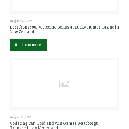
August 4, 2026
Best from Your Welcome Bonus at Lucky Hunter Casino in
New Zealand
Read more
August 3, 2026
Codering van Hold and Win Games Waarborgt
Transacties in Nederland