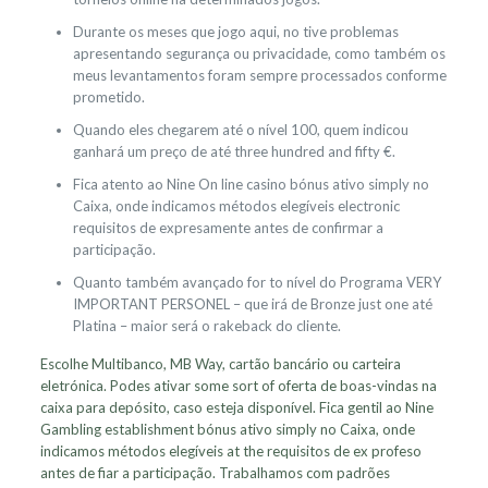
Durante os meses que jogo aqui, no tive problemas
apresentando segurança ou privacidade, como também os
meus levantamentos foram sempre processados conforme
prometido.
Quando eles chegarem até o nível 100, quem indicou
ganhará um preço de até three hundred and fifty €.
Fica atento ao Nine On line casino bónus ativo simply no
Caixa, onde indicamos métodos elegíveis electronic
requisitos de expresamente antes de confirmar a
participação.
Quanto também avançado for to nível do Programa VERY
IMPORTANT PERSONEL – que irá de Bronze just one até
Platina – maior será o rakeback do cliente.
Escolhe Multibanco, MB Way, cartão bancário ou carteira
eletrónica. Podes ativar some sort of oferta de boas-vindas na
caixa para depósito, caso esteja disponível. Fica gentil ao Nine
Gambling establishment bónus ativo simply no Caixa, onde
indicamos métodos elegíveis at the requisitos de ex profeso
antes de fiar a participação. Trabalhamos com padrões