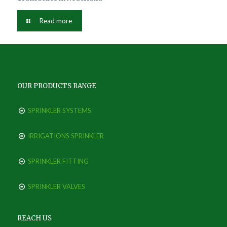
Read more
OUR PRODUCTS RANGE
SPRINKLER SYSTEMS
IRRIGATIONS SPRINKLER
SPRINKLER FITTING
SPRINKLER VALVES
REACH US