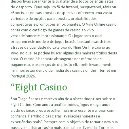
desportivas abrangente la cual atende a todos os entusiastas
do desporto. Quer seja um fã de futebol, basquetebol, ténis ou
eSports, as nossas apostas desportivas oferecem uma vasta
variedade de opções para apostas, probabilidades
competitivas e promoções emocionantes. O Nine Online casino
conta com o catálogo de games de casino ao vivo
verdadeiramente impressionante. Os jogadores o qual
procurem este modelo de jogos ficarão bastante satisfeitos
através da qualidade do catálogo do Nine On line casino ao
Vivo, no qual se podem buscar alguns dos maiores títulos desta
área. O casino é bastante abrangente nos métodos de
pagamento, e os preços de depósito elizabeth levantamento
mínimos estão dentro da média dos casinos on the internet em
Portugal 2026.
“Eight Casino
Sou Tiago Santos e escrevo afin de a ninecasinopt. net sobre o
Eight Casino. Com anos a analisar bónus, jogos e segurança,
ajudo os jogadores a escolher mais interessante e a jogar com
confiança. Partilho dicas claras, avaliações honestas e
experiências reais,” “sempre com o objetivo de tornar a new sua
passagem achacar casino mais tranquilo e divertida. Torneios