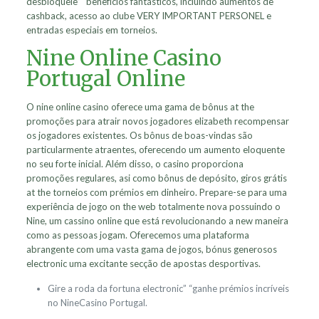
desbloqueie” “benefícios fantásticos, incluindo aumentos de
cashback, acesso ao clube VERY IMPORTANT PERSONEL e
entradas especiais em torneios.
Nine Online Casino
Portugal Online
O nine online casino oferece uma gama de bônus at the
promoções para atrair novos jogadores elizabeth recompensar
os jogadores existentes. Os bônus de boas-vindas são
particularmente atraentes, oferecendo um aumento eloquente
no seu forte inicial. Além disso, o casino proporciona
promoções regulares, asi como bônus de depósito, giros grátis
at the torneios com prémios em dinheiro. Prepare-se para uma
experiência de jogo on the web totalmente nova possuindo o
Nine, um cassino online que está revolucionando a new maneira
como as pessoas jogam. Oferecemos uma plataforma
abrangente com uma vasta gama de jogos, bónus generosos
electronic uma excitante secção de apostas desportivas.
Gire a roda da fortuna electronic” “ganhe prémios incríveis
no NineCasino Portugal.