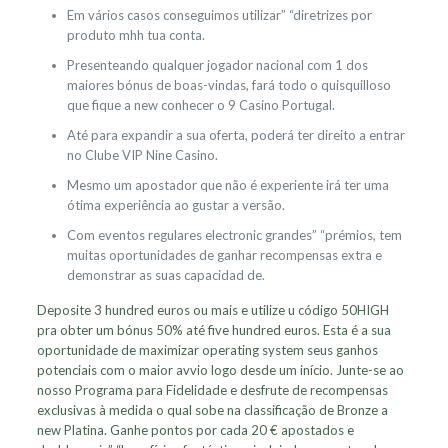
Em vários casos conseguimos utilizar” “diretrizes por
produto mhh tua conta.
Presenteando qualquer jogador nacional com 1 dos
maiores bónus de boas-vindas, fará todo o quisquilloso
que fique a new conhecer o 9 Casino Portugal.
Até para expandir a sua oferta, poderá ter direito a entrar
no Clube VIP Nine Casino.
Mesmo um apostador que não é experiente irá ter uma
ótima experiência ao gustar a versão.
Com eventos regulares electronic grandes” “prémios, tem
muitas oportunidades de ganhar recompensas extra e
demonstrar as suas capacidad de.
Deposite 3 hundred euros ou mais e utilize u código 50HIGH
pra obter um bónus 50% até five hundred euros. Esta é a sua
oportunidade de maximizar operating system seus ganhos
potenciais com o maior avvio logo desde um início. Junte-se ao
nosso Programa para Fidelidade e desfrute de recompensas
exclusivas à medida o qual sobe na classificação de Bronze a
new Platina. Ganhe pontos por cada 20 € apostados e