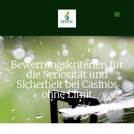
Bewertungskriterien für
die Seriosität und
Sicherheit bei Casinos
ohne Limit