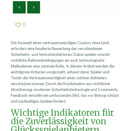
0
Die Auswahl eines vertrauenswürdigen Casinos ohne Limit
erfordert eine fundierte Bewertung der verschiedenen
Sicherheits- und Seriositätsfaktoren. Dabei spielen sowohl
rechtliche Rahmenbedingungen als auch technologische
Maßnahmen eine zentrale Rolle. In diesem Artikel werden die
wichtigsten Kriterien vorgestellt, anhand derer Spieler und
Tester die Vertrauenswürdigkeit eines solchen Anbieters
einschätzen können. Durch die Kombination aus rechtlicher
Absicherung, moderner Sicherheitstechnologie und Community-
Feedback entsteht ein umfassendes Bild, das vor Betrug schützt
und nachhaltiges Spielen fördert.
Wichtige Indikatoren für
die Zuverlässigkeit von
Glücksspielanbietern