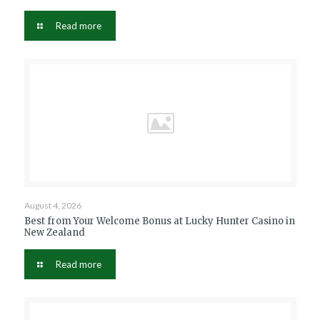
Read more
August 4, 2026
Best from Your Welcome Bonus at Lucky Hunter Casino in
New Zealand
Read more