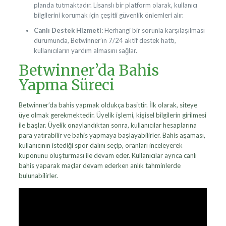
planda tutmaktadır. Lisanslı bir platform olarak, kullanıcı
bilgilerini korumak için çeşitli güvenlik önlemleri alır.
Canlı Destek Hizmeti:
Herhangi bir sorunla karşılaşılması
durumunda, Betwinner’ın 7/24 aktif destek hattı,
kullanıcıların yardım almasını sağlar.
Betwinner’da Bahis
Yapma Süreci
Betwinner’da bahis yapmak oldukça basittir. İlk olarak, siteye
üye olmak gerekmektedir. Üyelik işlemi, kişisel bilgilerin girilmesi
ile başlar. Üyelik onaylandıktan sonra, kullanıcılar hesaplarına
para yatırabilir ve bahis yapmaya başlayabilirler. Bahis aşaması,
kullanıcının istediği spor dalını seçip, oranları inceleyerek
kuponunu oluşturması ile devam eder. Kullanıcılar ayrıca canlı
bahis yaparak maçlar devam ederken anlık tahminlerde
bulunabilirler.