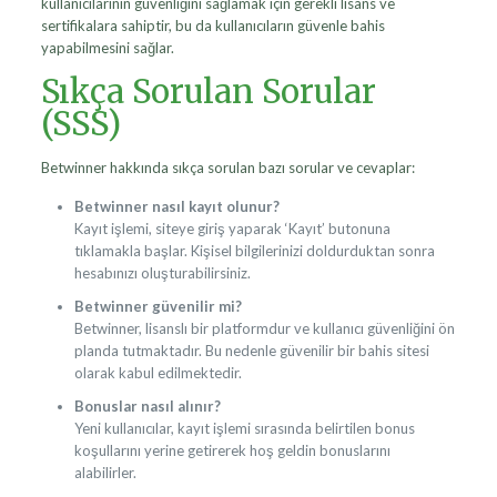
kullanıcılarının güvenliğini sağlamak için gerekli lisans ve
sertifikalara sahiptir, bu da kullanıcıların güvenle bahis
yapabilmesini sağlar.
Sıkça Sorulan Sorular
(SSS)
Betwinner hakkında sıkça sorulan bazı sorular ve cevaplar:
Betwinner nasıl kayıt olunur?
Kayıt işlemi, siteye giriş yaparak ‘Kayıt’ butonuna
tıklamakla başlar. Kişisel bilgilerinizi doldurduktan sonra
hesabınızı oluşturabilirsiniz.
Betwinner güvenilir mi?
Betwinner, lisanslı bir platformdur ve kullanıcı güvenliğini ön
planda tutmaktadır. Bu nedenle güvenilir bir bahis sitesi
olarak kabul edilmektedir.
Bonuslar nasıl alınır?
Yeni kullanıcılar, kayıt işlemi sırasında belirtilen bonus
koşullarını yerine getirerek hoş geldin bonuslarını
alabilirler.