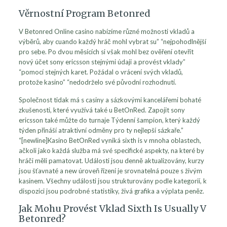
Věrnostní Program Betonred
V Betonred Online casino nabízíme různé možnosti vkladů a
výběrů, aby cuando každý hráč mohl vybrat su” “nejpohodlnější
pro sebe. Po dvou měsících si však mohl bez ověření otevřít
nový účet sony ericsson stejnými údaji a provést vklady”
“pomocí stejných karet. Požádal o vrácení svých vkladů,
protože kasino” “nedodrželo své původní rozhodnutí.
Společnost tidak má s casiny a sázkovými kancelářemi bohaté
zkušenosti, které využívá také u BetOnRed. Zapojit sony
ericsson také můžte do turnaje Týdenní šampion, který každý
týden přináší atraktivní odměny pro ty nejlepší sázkaře.”
“[newline]Kasino BetOnRed vyniká sixth is v mnoha oblastech,
ačkoli jako každá služba má své specifické aspekty, na které by
hráči měli pamatovat. Události jsou denně aktualizovány, kurzy
jsou šťavnaté a new úroveň řízení je srovnatelná pouze s živým
kasinem. Všechny události jsou strukturovány podle kategorií, k
dispozici jsou podrobné statistiky, živá grafika a výplata peněz.
Jak Mohu Provést Vklad Sixth Is Usually V
Betonred?