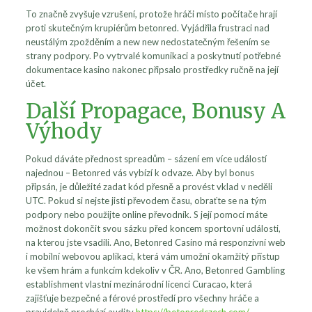
To značně zvyšuje vzrušení, protože hráči místo počítače hrají
proti skutečným krupiérům betonred. Vyjádřila frustraci nad
neustálým zpožděním a new new nedostatečným řešením se
strany podpory. Po vytrvalé komunikaci a poskytnutí potřebné
dokumentace kasino nakonec připsalo prostředky ručně na její
účet.
Další Propagace, Bonusy A
Výhody
Pokud dáváte přednost spreadům – sázení em více událostí
najednou – Betonred vás vybízí k odvaze. Aby byl bonus
připsán, je důležité zadat kód přesně a provést vklad v neděli
UTC. Pokud si nejste jisti převodem času, obraťte se na tým
podpory nebo použijte online převodník. S její pomocí máte
možnost dokončit svou sázku před koncem sportovní události,
na kterou jste vsadili. Ano, Betonred Casino má responzivní web
i mobilní webovou aplikaci, která vám umožní okamžitý přístup
ke všem hrám a funkcím kdekoliv v ČR. Ano, Betonred Gambling
establishment vlastní mezinárodní licenci Curacao, která
zajišťuje bezpečné a férové prostředí pro všechny hráče a