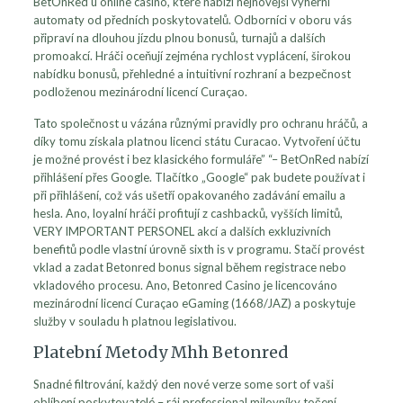
BetOnRed u online casino, které nabízí nejnovější výherní
automaty od předních poskytovatelů. Odborníci v oboru vás
připraví na dlouhou jízdu plnou bonusů, turnajů a dalších
promoakcí. Hráči oceňují zejména rychlost vyplácení, širokou
nabídku bonusů, přehledné a intuitivní rozhraní a bezpečnost
podloženou mezinárodní licencí Curaçao.
Tato společnost u vázána různými pravidly pro ochranu hráčů, a
díky tomu získala platnou licenci státu Curacao. Vytvoření účtu
je možné provést i bez klasického formuláře” “– BetOnRed nabízí
přihlášení přes Google. Tlačítko „Google“ pak budete používat i
při přihlášení, což vás ušetří opakovaného zadávání emailu a
hesla. Ano, loyalní hráči profitují z cashbacků, vyšších limitů,
VERY IMPORTANT PERSONEL akcí a dalších exkluzivních
benefitů podle vlastní úrovně sixth is v programu. Stačí provést
vklad a zadat Betonred bonus signal během registrace nebo
vkladového procesu. Ano, Betonred Casino je licencováno
mezinárodní licencí Curaçao eGaming (1668/JAZ) a poskytuje
služby v souladu h platnou legislativou.
Platební Metody Mhh Betonred
Snadné filtrování, každý den nové verze some sort of vaši
oblíbení poskytovatelé – ráj professional milovníky točení.