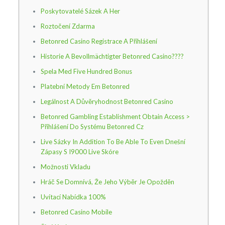
Poskytovatelé Sázek A Her
Roztočení Zdarma
Betonred Casino Registrace A Přihlášení
Historie A Bevollmächtigter Betonred Casino????
Spela Med Five Hundred Bonus
Platební Metody Em Betonred
Legálnost A Důvěryhodnost Betonred Casino
Betonred Gambling Establishment Obtain Access >
Přihlášení Do Systému Betonred Cz
Live Sázky In Addition To Be Able To Even Dnešní
Zápasy S I9000 Live Skóre
Možnosti Vkladu
Hráč Se Domnívá, Že Jeho Výběr Je Opožděn
Uvítací Nabídka 100%
Betonred Casino Mobile