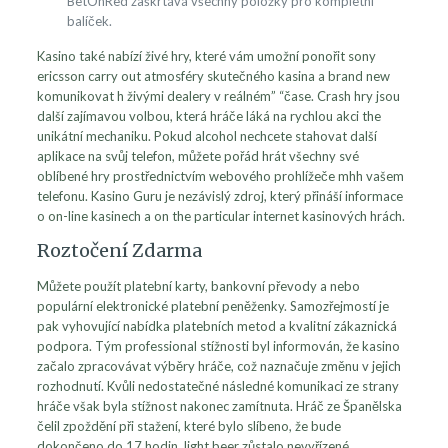
BetOnRed zaškrtává všechny položky pro kompletní
balíček.
Kasino také nabízí živé hry, které vám umožní ponořit sony
ericsson carry out atmosféry skutečného kasina a brand new
komunikovat h živými dealery v reálném” “čase. Crash hry jsou
další zajímavou volbou, která hráče láká na rychlou akci the
unikátní mechaniku. Pokud alcohol nechcete stahovat další
aplikace na svůj telefon, můžete pořád hrát všechny své
oblíbené hry prostřednictvím webového prohlížeče mhh vašem
telefonu. Kasino Guru je nezávislý zdroj, který přináší informace
o on-line kasinech a on the particular internet kasinových hrách.
Roztočení Zdarma
Můžete použít platební karty, bankovní převody a nebo
populární elektronické platební peněženky. Samozřejmostí je
pak vyhovující nabídka platebních metod a kvalitní zákaznická
podpora. Tým professional stížnosti byl informován, že kasino
začalo zpracovávat výběry hráče, což naznačuje změnu v jejich
rozhodnutí. Kvůli nedostatečné následné komunikaci ze strany
hráče však byla stížnost nakonec zamítnuta. Hráč ze Španělska
čelil zpoždění při stažení, které bylo slíbeno, že bude
dokončeno do 17 hodin, light beer zůstalo nevyřízené.