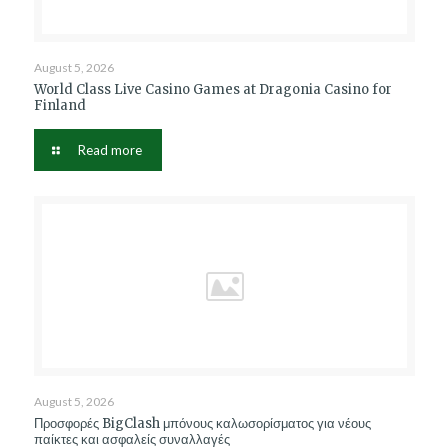
August 5, 2026
World Class Live Casino Games at Dragonia Casino for
Finland
Read more
August 5, 2026
Προσφορές BigClash μπόνους καλωσορίσματος για νέους
παίκτες και ασφαλείς συναλλαγές