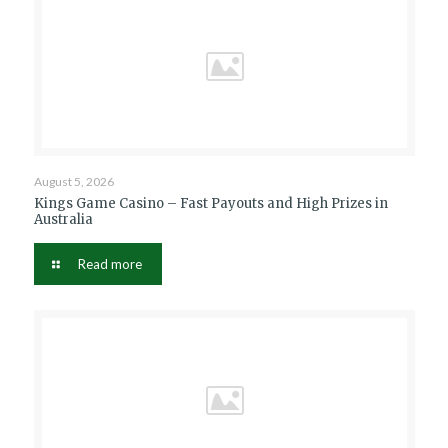
August 5, 2026
Kings Game Casino – Fast Payouts and High Prizes in
Australia
Read more