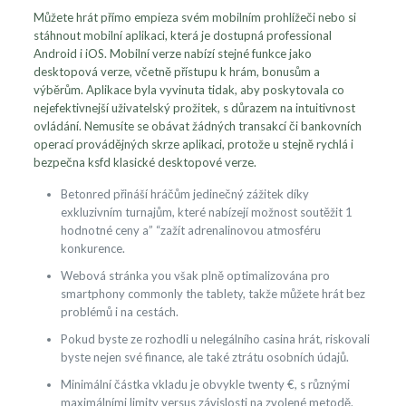
Můžete hrát přímo empieza svém mobilním prohlížeči nebo si
stáhnout mobilní aplikaci, která je dostupná professional
Android i iOS. Mobilní verze nabízí stejné funkce jako
desktopová verze, včetně přístupu k hrám, bonusům a
výběrům. Aplikace byla vyvinuta tidak, aby poskytovala co
nejefektivnejší uživatelský prožitek, s důrazem na intuitivnost
ovládání. Nemusíte se obávat žádných transakcí či bankovních
operací provádějných skrze aplikaci, protože u stejně rychlá i
bezpečna ksfd klasické desktopové verze.
Betonred přináší hráčům jedinečný zážitek díky
exkluzivním turnajům, které nabízejí možnost soutěžit 1
hodnotné ceny a” “zažít adrenalinovou atmosféru
konkurence.
Webová stránka you však plně optimalizována pro
smartphony commonly the tablety, takže můžete hrát bez
problémů i na cestách.
Pokud byste ze rozhodli u nelegálního casina hrát, riskovali
byste nejen své finance, ale také ztrátu osobních údajů.
Minimální částka vkladu je obvykle twenty €, s různými
maximálními limity versus závislosti na zvolené metodě.