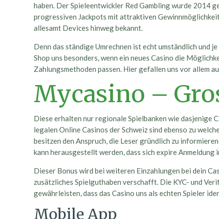
haben. Der Spieleentwickler Red Gambling wurde 2014 geg
progressiven Jackpots mit attraktiven Gewinnmöglichkeite
allesamt Devices hinweg bekannt.
Denn das ständige Umrechnen ist echt umständlich und j
Shop uns besonders, wenn ein neues Casino die Möglichkei
Zahlungsmethoden passen. Hier gefallen uns vor allem au
Mycasino – Gros
Diese erhalten nur regionale Spielbanken wie dasjenige Ca
legalen Online Casinos der Schweiz sind ebenso zu welche
besitzen den Anspruch, die Leser gründlich zu informieren
kann herausgestellt werden, dass sich expire Anmeldung i
Dieser Bonus wird bei weiteren Einzahlungen bei dein Ca
zusätzliches Spielguthaben verschafft. Die KYC- und Verif
gewährleisten, dass das Casino uns als echten Spieler iden
Mobile App