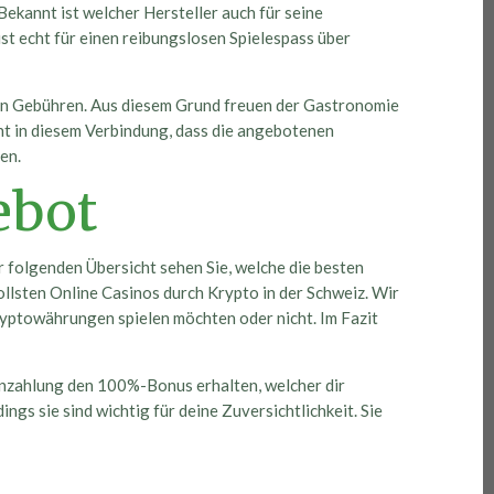
ekannt ist welcher Hersteller auch für seine
st echt für einen reibungslosen Spielespass über
len Gebühren. Aus diesem Grund freuen der Gastronomie
cht in diesem Verbindung, dass die angebotenen
en.
ebot
r folgenden Übersicht sehen Sie, welche die besten
ollsten Online Casinos durch Krypto in der Schweiz. Wir
Kryptowährungen spielen möchten oder nicht. Im Fazit
Einzahlung den 100%-Bonus erhalten, welcher dir
gs sie sind wichtig für deine Zuversichtlichkeit. Sie