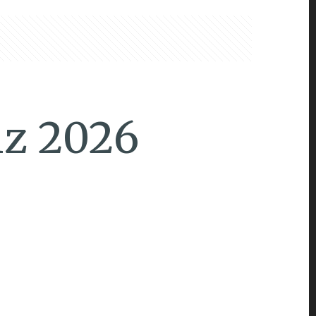
iz 2026