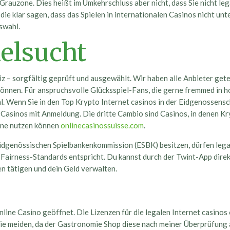
Grauzone. Dies heißt im Umkehrschluss aber nicht, dass Sie nicht lega
die klar sagen, dass das Spielen in internationalen Casinos nicht unt
swahl.
elsucht
eiz – sorgfältig geprüft und ausgewählt. Wir haben alle Anbieter ge
n können. Für anspruchsvolle Glücksspiel-Fans, die gerne fremmed in 
 Wenn Sie in den Top Krypto Internet casinos in der Eidgenossenscha
Casinos mit Anmeldung. Die dritte Cambio sind Casinos, in denen 
une nutzen können
onlinecasinossuisse.com
.
Eidgenössischen Spielbankenkommission (ESBK) besitzen, dürfen lega
d Fairness-Standards entspricht. Du kannst durch der Twint-App di
n tätigen und dein Geld verwalten.
nline Casino geöffnet. Die Lizenzen für die legalen Internet casinos
Sie meiden, da der Gastronomie Shop diese nach meiner Überprüfung 