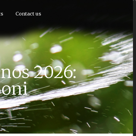
ts
Contact us
inos 2026:
Boni