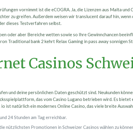
Prüfungen vornimmt ist die eCOGRA. Ja, die Lizenzen aus Malta und 
s leichter zu greifen. Außerdem weisen wir translucent darauf hin, we
der dieses Testverfahren selbst.
rben oder aber Bereiche wetten sowie so Ihre Gewinnchancen beeinflu
 Iron Traditional bank 2 kehrt Relax Gaming in pass away sonnigen S
ernet Casinos Schwe
blaufen und deine persönlichen Daten geschützt sind. Neukunden kön
sspielplattform, das vom Casino Lugano betrieben wird. Es bietet ei
o ist natürlich ein modernes Online Casino, das viele breite Auswahl
und 24 Stunden am Tag erreichbar.
 die nützlichsten Promotionen in Schweizer Casinos wählen zu könne