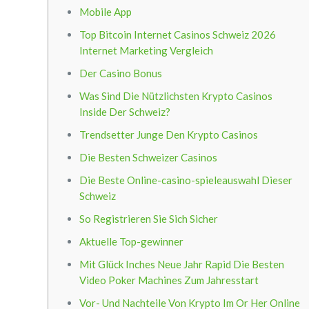
Mobile App
Top Bitcoin Internet Casinos Schweiz 2026
Internet Marketing Vergleich
Der Casino Bonus
Was Sind Die Nützlichsten Krypto Casinos
Inside Der Schweiz?
Trendsetter Junge Den Krypto Casinos
Die Besten Schweizer Casinos
Die Beste Online-casino-spieleauswahl Dieser
Schweiz
So Registrieren Sie Sich Sicher
Aktuelle Top-gewinner
Mit Glück Inches Neue Jahr Rapid Die Besten
Video Poker Machines Zum Jahresstart
Vor- Und Nachteile Von Krypto Im Or Her Online