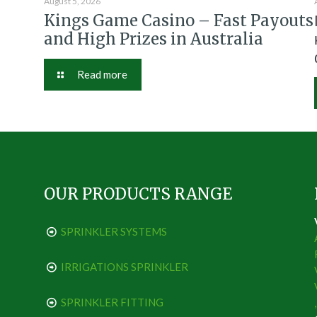
August 5, 2026
Kings Game Casino – Fast Payouts
and High Prizes in Australia
Read more
OUR PRODUCTS RANGE
SPRINKLER SYSTEMS
IRRIGATIONS SPRINKLER
SPRINKLER FITTING