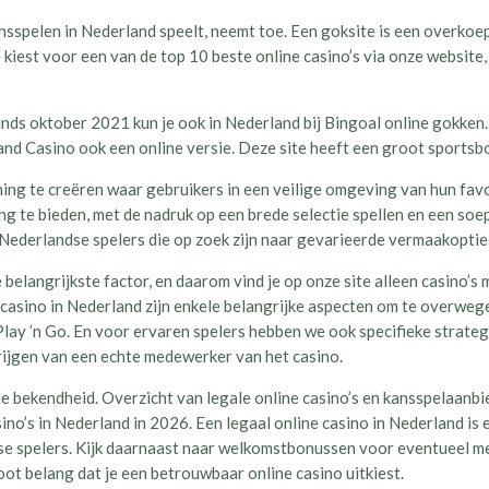
ansspelen in Nederland speelt, neemt toe. Een goksite is een overko
e kiest voor een van de top 10 beste online casino’s via onze website
ds oktober 2021 kun je ook in Nederland bij Bingoal online gokken. 
nd Casino ook een online versie. Deze site heeft een groot sportsbo
ng te creëren waar gebruikers in een veilige omgeving van hun favo
g te bieden, met de nadruk op een brede selectie spellen en een soe
Nederlandse spelers die op zoek zijn naar gevarieerde vermaakopties
belangrijkste factor, en daarom vind je op onze site alleen casino’s 
casino in Nederland zijn enkele belangrijke aspecten om te overwege
lay ’n Go. En voor ervaren spelers hebben we ook specifieke strateg
krijgen van een echte medewerker van het casino.
 bekendheid. Overzicht van legale online casino’s en kansspelaanbie
asino’s in Nederland in 2026. Een legaal online casino in Nederland i
ndse spelers. Kijk daarnaast naar welkomstbonussen voor eventueel 
root belang dat je een betrouwbaar online casino uitkiest.