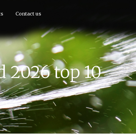
ts
Contact us
d 2026 top 10