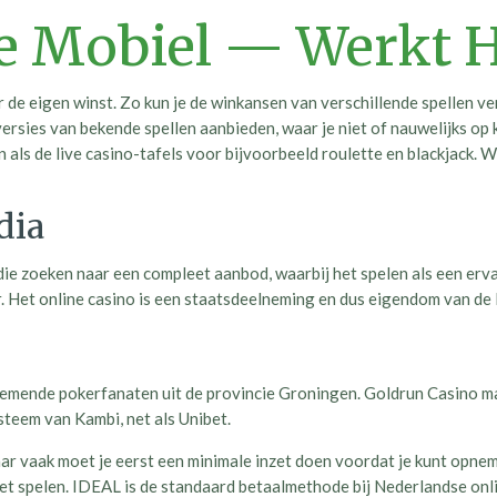
 Je Mobiel — Werkt 
r de eigen winst. Zo kun je de winkansen van verschillende spellen ve
ke versies van bekende spellen aanbieden, waar je niet of nauwelijks 
 als de live casino-tafels voor bijvoorbeeld roulette en blackjack. Wi
dia
die zoeken naar een compleet aanbod, waarbij het spelen als een ervari
er. Het online casino is een staatsdeelneming en dus eigendom van d
ernemende pokerfanaten uit de provincie Groningen. Goldrun Casino m
teem van Kambi, net als Unibet.
aar vaak moet je eerst een minimale inzet doen voordat je kunt opne
et spelen. IDEAL is de standaard betaalmethode bij Nederlandse onli