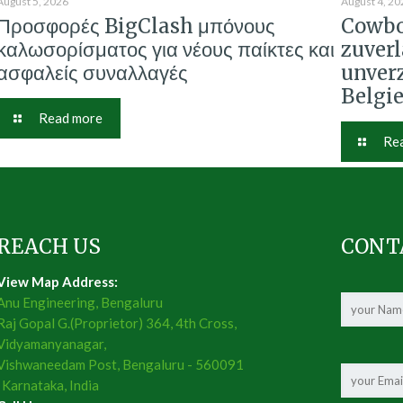
August 5, 2026
August 4, 20
Προσφορές BigClash μπόνους
Cowbo
καλωσορίσματος για νέους παίκτες και
zuver
ασφαλείς συναλλαγές
unver
Belgi
Read more
Re
REACH US
CONT
View Map Address:
Anu Engineering, Bengaluru
Raj Gopal G.(Proprietor) 364, 4th Cross,
Vidyamanyanagar,
Vishwaneedam Post, Bengaluru - 560091
, Karnataka, India