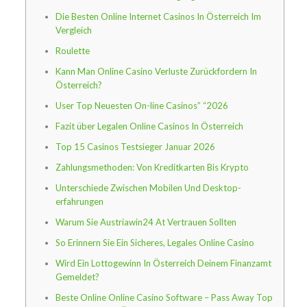
Die Besten Online Internet Casinos In Österreich Im
Vergleich
Roulette
Kann Man Online Casino Verluste Zurückfordern In
Österreich?
User Top Neuesten On-line Casinos” “2026
Fazit über Legalen Online Casinos In Österreich
Top 15 Casinos Testsieger Januar 2026
Zahlungsmethoden: Von Kreditkarten Bis Krypto
Unterschiede Zwischen Mobilen Und Desktop-
erfahrungen
Warum Sie Austriawin24 At Vertrauen Sollten
So Erinnern Sie Ein Sicheres, Legales Online Casino
Wird Ein Lottogewinn In Österreich Deinem Finanzamt
Gemeldet?
Beste Online Online Casino Software – Pass Away Top