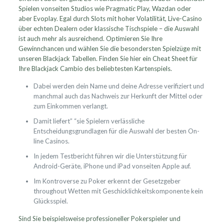
Spielen vonseiten Studios wie Pragmatic Play, Wazdan oder
aber Evoplay. Egal durch Slots mit hoher Volatilität, Live-Casino
über echten Dealern oder klassische Tischspiele – die Auswahl
ist auch mehr als ausreichend. Optimieren Sie Ihre
Gewinnchancen und wählen Sie die besondersten Spielzüge mit
unseren Blackjack Tabellen. Finden Sie hier ein Cheat Sheet für
Ihre Blackjack Cambio des beliebtesten Kartenspiels.
Dabei werden dein Name und deine Adresse verifiziert und
manchmal auch das Nachweis zur Herkunft der Mittel oder
zum Einkommen verlangt.
Damit liefert” “sie Spielern verlässliche
Entscheidungsgrundlagen für die Auswahl der besten On-
line Casinos.
In jedem Testbericht führen wir die Unterstützung für
Android-Geräte, iPhone und iPad vonseiten Apple auf.
Im Kontroverse zu Poker erkennt der Gesetzgeber
throughout Wetten mit Geschicklichkeitskomponente kein
Glücksspiel.
Sind Sie beispielsweise professioneller Pokerspieler und