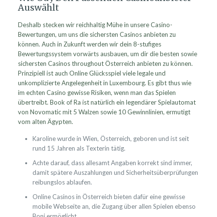
Auswählt
Deshalb stecken wir reichhaltig Mühe in unsere Casino-
Bewertungen, um uns die sichersten Casinos anbieten zu
können. Auch in Zukunft werden wir dein 8-stufiges
Bewertungssystem vorwärts ausbauen, um dir die besten sowie
sichersten Casinos throughout Österreich anbieten zu können.
Prinzipiell ist auch Online Glücksspiel viele legale und
unkomplizierte Angelegenheit in Luxembourg. Es gibt thus wie
im echten Casino gewisse Risiken, wenn man das Spielen
übertreibt. Book of Ra ist natürlich ein legendärer Spielautomat
von Novomatic mit 5 Walzen sowie 10 Gewinnlinien, ermutigt
vom alten Ägypten.
Karoline wurde in Wien, Österreich, geboren und ist seit
rund 15 Jahren als Texterin tätig.
Achte darauf, dass allesamt Angaben korrekt sind immer,
damit spätere Auszahlungen und Sicherheitsüberprüfungen
reibungslos ablaufen.
Online Casinos in Österreich bieten dafür eine gewisse
mobile Webseite an, die Zugang über allen Spielen ebenso
Boni ermöglicht.