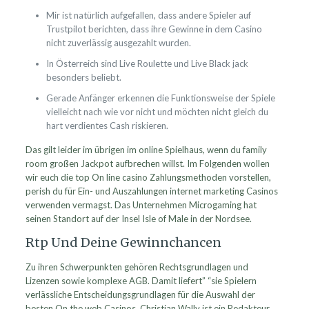
Mir ist natürlich aufgefallen, dass andere Spieler auf
Trustpilot berichten, dass ihre Gewinne in dem Casino
nicht zuverlässig ausgezahlt wurden.
In Österreich sind Live Roulette und Live Black jack
besonders beliebt.
Gerade Anfänger erkennen die Funktionsweise der Spiele
vielleicht nach wie vor nicht und möchten nicht gleich du
hart verdientes Cash riskieren.
Das gilt leider im übrigen im online Spielhaus, wenn du family
room großen Jackpot aufbrechen willst. Im Folgenden wollen
wir euch die top On line casino Zahlungsmethoden vorstellen,
perish du für Ein- und Auszahlungen internet marketing Casinos
verwenden vermagst. Das Unternehmen Microgaming hat
seinen Standort auf der Insel Isle of Male in der Nordsee.
Rtp Und Deine Gewinnchancen
Zu ihren Schwerpunkten gehören Rechtsgrundlagen und
Lizenzen sowie komplexe AGB. Damit liefert” “sie Spielern
verlässliche Entscheidungsgrundlagen für die Auswahl der
besten On the web Casinos. Christian Wally ist ein Redakteur