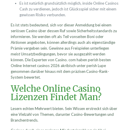
Es ist natürlich grundsätzlich möglich, inside Online Casinos
Cash zu verdienen, jedoch ist Glücksspiel sicher mit einem
gewissen Risiko verbunden.
Es ist stets bedeutend, sich vor dieser Anmeldung bei einem
seriösen Casino über dessen Ruf sowie Sicherheitsstandards zu
informieren. Sie werden oft als Teil vonseiten Boni oder
Aktionen angeboten, können allerdings auch als eigenständige
Prämie vergeben sein. Gewinne aus Freispielen unterliegen
meist Umsatzbedingungen, bevor sie ausgezahlt werden
können. Die Experten von Casino. com haben perish besten
Online Internet casinos 2026 akribisch unter perish Lupe
genommen darüber hinaus mit dem präzisen Casino-Rank-
System bewertet.
Welche Online Casino
Lizenzen Findet Man?
Lesern echten Mehrwert bieten. Sein Wissen erstreckt sich über
eine Vielzahl von Themen, darunter Casino-Bewertungen und
Branchentrends.