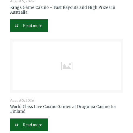
August 5, 2026
Kings Game Casino – Fast Payouts and High Prizes in
Australia
Read more
August 5, 2026
World Class Live Casino Games at Dragonia Casino for
Finland
Read more