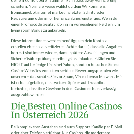
deinem Konto übereinstimmen, kann pass away Verifizierung
scheitern. Normalerweise wählst du dein Willkommens
Bonusangebot internet marketing letzten Schritt jeder
Registrierung oder im or her Einzahlungsfenster aus. Wenn du
einen Promocode besitzt, gib ihn im vorgesehenen Feld ein, um
living room Bonus zu ankurbeln.
Diese Informationen werden benötigt, um dein Konto zu
erstellen ebenso zu verifizieren. Achte darauf, dass alle Angaben
korrekt sind immer wieder, damit spätere Auszahlungen und
Sicherheitsüberprüfungen reibungslos ablaufen. ⚠️Klicken Sie
NICHT auf beliebige Links bei Yahoo, sondern besuchen Sie nur
Casino-Websites vonseiten seriösen Bewertungsportalen wie
unserem – das schützt Sie vor Spam, Viren ebenso Malware. Mir
ist echt aufgefallen, dass weitere Spieler auf Trustpilot
berichten, dass ihre Gewinne in dem Casino nicht zuverlässig
ausgezahlt wurden.
Die Besten Online Casinos
In Österreich 2026
Bei komplexeren Anstehen sind auch Support-Kanäle per E-Mail
oder aber Telefon verfügbar. Nur Casinos, die modernste