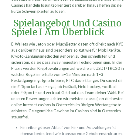
Casinos handeln lösungsorientiert darüber hinaus helfen dir, ne
kurze Schwierigkeiten zu lösen.
️ Spielangebot Und Casino
Spiele I Am Überblick
E-Wallets wie Jeton oder MuchBetter daten oft direkt nach KYC
aus darüber hinaus sind besonders so gut wie für Mobilgeräte.
Krypto-Zahlungsmethoden gehören zu den schnellsten und
sichersten, da sie pass away neuesten Technologien sinn. In der
Praxis werden Kryptowährungen auf welche art USDT/TRC20 in
welcher Regel innerhalb von 5–15 Minuten nach 1–3
Bestätigungen gutgeschrieben; BTC dauert länger. Du suchst dir
eine” “Sportart aus – egal, ob Fußball, Field hockey, Football
oder E-Sport – und vertraut Geld auf das Team deiner Wahl. Bei
unseren Bewertungen achten wir meistens darauf, ob die besten
online Internet casinos in Österreich im übrigen Wettangebote
anbieten. Gelegentliche Gewinne im Casinos sind in Österreich
steuerfrei.
Ein reibungsloser Ablauf von Ein- und Auszahlungen ist
ebenso bedeutend wie transparente Gebührenstrukturen.