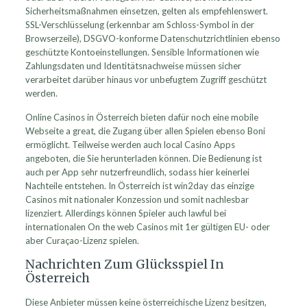
Sicherheitsmaßnahmen einsetzen, gelten als empfehlenswert.
SSL-Verschlüsselung (erkennbar am Schloss-Symbol in der
Browserzeile), DSGVO-konforme Datenschutzrichtlinien ebenso
geschützte Kontoeinstellungen. Sensible Informationen wie
Zahlungsdaten und Identitätsnachweise müssen sicher
verarbeitet darüber hinaus vor unbefugtem Zugriff geschützt
werden.
Online Casinos in Österreich bieten dafür noch eine mobile
Webseite a great, die Zugang über allen Spielen ebenso Boni
ermöglicht. Teilweise werden auch local Casino Apps
angeboten, die Sie herunterladen können. Die Bedienung ist
auch per App sehr nutzerfreundlich, sodass hier keinerlei
Nachteile entstehen. In Österreich ist win2day das einzige
Casinos mit nationaler Konzession und somit nachlesbar
lizenziert. Allerdings können Spieler auch lawful bei
internationalen On the web Casinos mit 1er gültigen EU- oder
aber Curaçao-Lizenz spielen.
Nachrichten Zum Glücksspiel In
Österreich
Diese Anbieter müssen keine österreichische Lizenz besitzen,