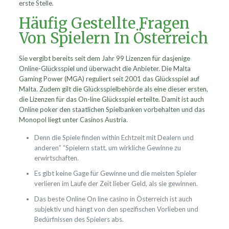
erste Stelle.
Häufig Gestellte Fragen
Von Spielern In Österreich
Sie vergibt bereits seit dem Jahr 99 Lizenzen für dasjenige
Online-Glücksspiel und überwacht die Anbieter. Die Malta
Gaming Power (MGA) reguliert seit 2001 das Glücksspiel auf
Malta. Zudem gilt die Glücksspielbehörde als eine dieser ersten,
die Lizenzen für das On-line Glücksspiel erteilte. Damit ist auch
Online poker den staatlichen Spielbanken vorbehalten und das
Monopol liegt unter Casinos Austria.
Denn die Spiele finden within Echtzeit mit Dealern und
anderen” “Spielern statt, um wirkliche Gewinne zu
erwirtschaften.
Es gibt keine Gage für Gewinne und die meisten Spieler
verlieren im Laufe der Zeit lieber Geld, als sie gewinnen.
Das beste Online On line casino in Österreich ist auch
subjektiv und hängt von den spezifischen Vorlieben und
Bedürfnissen des Spielers abs.