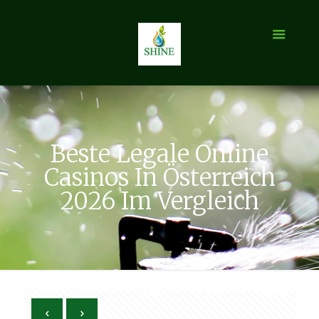
Beste Legale Online
Casinos In Österreich
2026 Im Vergleich