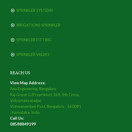
SPRINKLER SYSTEMS
IRRIGATIONS SPRINKLER
SPRINKLER FITTING
SPRINKLER VALVES
REACH US
View Map Address:
Anu Engineering, Bengaluru
Raj Gopal G.(Proprietor) 364, 4th Cross,
Vidyamanyanagar,
Vishwaneedam Post, Bengaluru - 560091
, Karnataka, India
Call Us:
08588849199