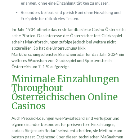
erlangen, ohne eine Einzahlung tätigen zu müssen.
Besonders beliebt sind perish Boni ohne Einzahlung und
Freispiele für risikofreies Testen.
Im Jahr 1934 öffnete das erste landbasierte Casino Österreichs
seine Pforten. Das Interesse der Österreicher feel Glücksspiel
scheint Marktforschungen zufolge jedoch bei weitem nicht
abzureißen. So hat die Untersuchung kklk
Marktforschungsdienstes Branchenradar für das Jahr 2024 ein
weiteres Wachstum von Glücksspiel und Sportwetten in
Österreich um 7, 1 % aufgezeigt.
Minimale Einzahlungen
Throughout
Österreichischen Online
Casinos
Auch Prepaid-Lösungen wie Paysafecard sind verfügbar und
eignen einander besonders für preiswertere Einzahlungen,
sodass Sie je nach Bedarf selbst entscheiden, sie Methode am
besten passt. Ergänzend über diesen technischen Maßnahmen