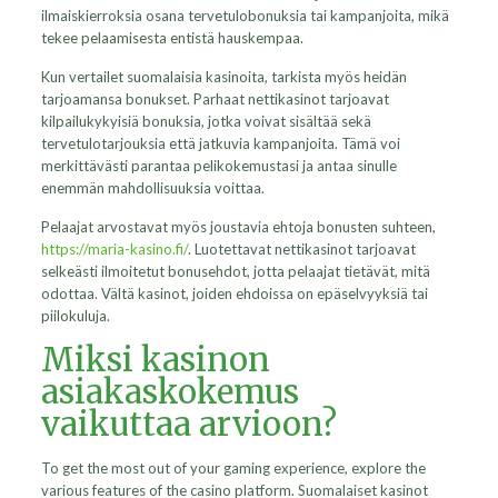
ilmaiskierroksia osana tervetulobonuksia tai kampanjoita, mikä
tekee pelaamisesta entistä hauskempaa.
Kun vertailet suomalaisia kasinoita, tarkista myös heidän
tarjoamansa bonukset. Parhaat nettikasinot tarjoavat
kilpailukykyisiä bonuksia, jotka voivat sisältää sekä
tervetulotarjouksia että jatkuvia kampanjoita. Tämä voi
merkittävästi parantaa pelikokemustasi ja antaa sinulle
enemmän mahdollisuuksia voittaa.
Pelaajat arvostavat myös joustavia ehtoja bonusten suhteen,
https://maria-kasino.fi/
. Luotettavat nettikasinot tarjoavat
selkeästi ilmoitetut bonusehdot, jotta pelaajat tietävät, mitä
odottaa. Vältä kasinot, joiden ehdoissa on epäselvyyksiä tai
piilokuluja.
Miksi kasinon
asiakaskokemus
vaikuttaa arvioon?
To get the most out of your gaming experience, explore the
various features of the casino platform. Suomalaiset kasinot