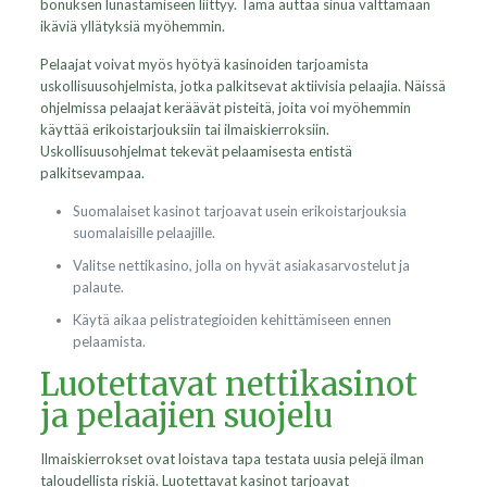
bonuksen lunastamiseen liittyy. Tämä auttaa sinua välttämään
ikäviä yllätyksiä myöhemmin.
Pelaajat voivat myös hyötyä kasinoiden tarjoamista
uskollisuusohjelmista, jotka palkitsevat aktiivisia pelaajia. Näissä
ohjelmissa pelaajat keräävät pisteitä, joita voi myöhemmin
käyttää erikoistarjouksiin tai ilmaiskierroksiin.
Uskollisuusohjelmat tekevät pelaamisesta entistä
palkitsevampaa.
Suomalaiset kasinot tarjoavat usein erikoistarjouksia
suomalaisille pelaajille.
Valitse nettikasino, jolla on hyvät asiakasarvostelut ja
palaute.
Käytä aikaa pelistrategioiden kehittämiseen ennen
pelaamista.
Luotettavat nettikasinot
ja pelaajien suojelu
Ilmaiskierrokset ovat loistava tapa testata uusia pelejä ilman
taloudellista riskiä. Luotettavat kasinot tarjoavat