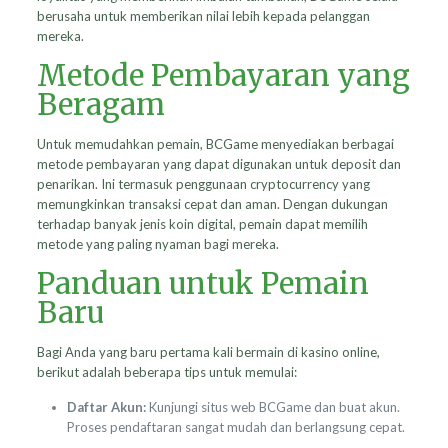
berusaha untuk memberikan nilai lebih kepada pelanggan
mereka.
Metode Pembayaran yang
Beragam
Untuk memudahkan pemain, BCGame menyediakan berbagai
metode pembayaran yang dapat digunakan untuk deposit dan
penarikan. Ini termasuk penggunaan cryptocurrency yang
memungkinkan transaksi cepat dan aman. Dengan dukungan
terhadap banyak jenis koin digital, pemain dapat memilih
metode yang paling nyaman bagi mereka.
Panduan untuk Pemain
Baru
Bagi Anda yang baru pertama kali bermain di kasino online,
berikut adalah beberapa tips untuk memulai:
Daftar Akun:
Kunjungi situs web BCGame dan buat akun.
Proses pendaftaran sangat mudah dan berlangsung cepat.