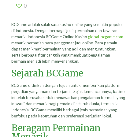
0
BCGame adalah salah satu kasino online yang semakin populer
di Indonesia. Dengan berbagai jenis permainan dan tawaran
menarik, Indonesia BCGame Online Kasino
global-bcgame.com
menarik perhatian para penggemar judi online. Para pemain
dapat menikmati permainan yang adil dan menguntungkan,
serta berbagai fitur canggih yang membuat pengalaman
bermain menjadi lebih menyenangkan.
Sejarah BCGame
BCGame didirikan dengan tujuan untuk memberikan platform
perjudian yang aman dan terjamin. Sejak kemunculannya, kasino
ini telah berusaha untuk menawarkan pengalaman bermain yang
inovatif dan menarik bagi pemain di seluruh dunia, termasuk
Indonesia. BCGame memiliki berbagai jenis permainan yang
berfokus pada kebutuhan dan preferensi perjudian lokal.
Beragam Permainan
Menarik