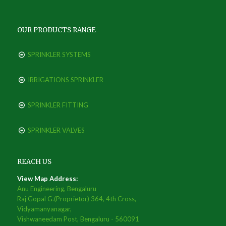
OUR PRODUCTS RANGE
SPRINKLER SYSTEMS
IRRIGATIONS SPRINKLER
SPRINKLER FITTING
SPRINKLER VALVES
REACH US
View Map Address:
Anu Engineering, Bengaluru
Raj Gopal G.(Proprietor) 364, 4th Cross,
Vidyamanyanagar,
Vishwaneedam Post, Bengaluru - 560091