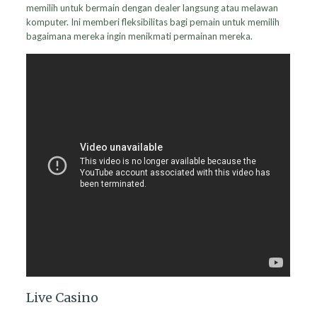
memilih untuk bermain dengan dealer langsung atau melawan
komputer. Ini memberi fleksibilitas bagi pemain untuk memilih
bagaimana mereka ingin menikmati permainan mereka.
Live Casino