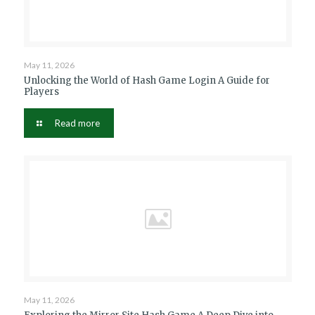
May 11, 2026
Unlocking the World of Hash Game Login A Guide for
Players
Read more
May 11, 2026