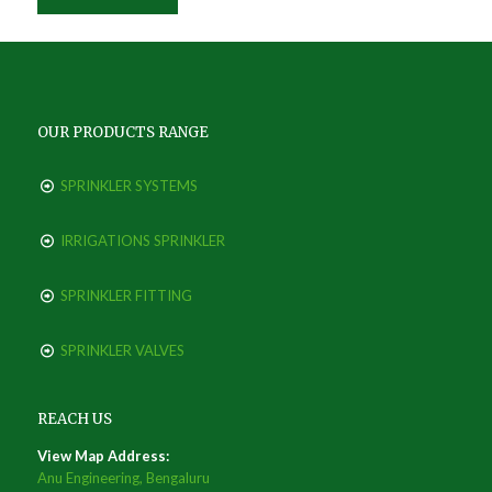
OUR PRODUCTS RANGE
SPRINKLER SYSTEMS
IRRIGATIONS SPRINKLER
SPRINKLER FITTING
SPRINKLER VALVES
REACH US
View Map Address:
Anu Engineering, Bengaluru