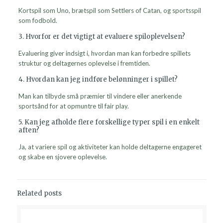
Kortspil som Uno, brætspil som Settlers of Catan, og sportsspil
som fodbold.
3. Hvorfor er det vigtigt at evaluere spiloplevelsen?
Evaluering giver indsigt i, hvordan man kan forbedre spillets
struktur og deltagernes oplevelse i fremtiden.
4. Hvordan kan jeg indføre belønninger i spillet?
Man kan tilbyde små præmier til vindere eller anerkende
sportsånd for at opmuntre til fair play.
5. Kan jeg afholde flere forskellige typer spil i en enkelt
aften?
Ja, at variere spil og aktiviteter kan holde deltagerne engageret
og skabe en sjovere oplevelse.
Related posts