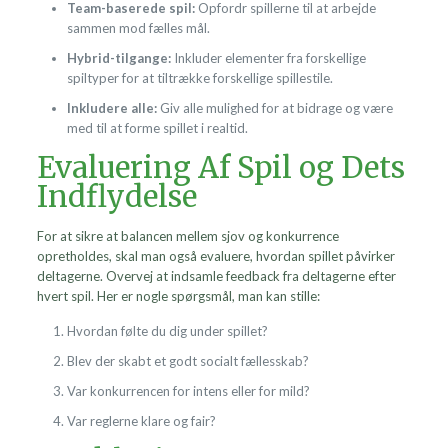
Team-baserede spil:
Opfordr spillerne til at arbejde
sammen mod fælles mål.
Hybrid-tilgange:
Inkluder elementer fra forskellige
spiltyper for at tiltrække forskellige spillestile.
Inkludere alle:
Giv alle mulighed for at bidrage og være
med til at forme spillet i realtid.
Evaluering Af Spil og Dets
Indflydelse
For at sikre at balancen mellem sjov og konkurrence
opretholdes, skal man også evaluere, hvordan spillet påvirker
deltagerne. Overvej at indsamle feedback fra deltagerne efter
hvert spil. Her er nogle spørgsmål, man kan stille:
Hvordan følte du dig under spillet?
Blev der skabt et godt socialt fællesskab?
Var konkurrencen for intens eller for mild?
Var reglerne klare og fair?