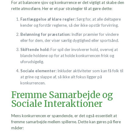
For at balancere sjov og konkurrence er det vigtigt at skabe den
rette atmosfære. Her er et par strategier til at gøre dette:
Fastlæggelse af klare regler:
Sørg for, at alle deltagere
kender og forstår reglerne, så der ikke opstår forvirring.
Belønning for præstation:
Indfør præmier for vindere
eller for dem, der viser særlig dygtighed eller sportsånd.
Skiftende hold:
For spil der involverer hold, overvej at
blande holdene op for at holde konkurrencen frisk og
uforudsigelig.
Sociale elementer:
Inkluder aktiviteter som kan få folk til
at grine og slappe af, så ikke alt fokus ligger på
konkurrencen.
Fremme Samarbejde og
Sociale Interaktioner
Mens konkurrencen er spændende, er det også essentielt at
fremme samarbejde mellem spillerne. Dette kan gøres på flere
måder: