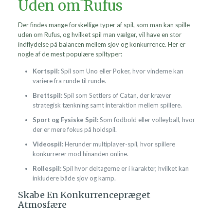
Uden om Rufus
Der findes mange forskellige typer af spil, som man kan spille
uden om Rufus, og hvilket spil man vælger, vil have en stor
indflydelse på balancen mellem sjov og konkurrence. Her er
nogle af de mest populære spiltyper:
Kortspil:
Spil som Uno eller Poker, hvor vinderne kan
variere fra runde til runde.
Brettspil:
Spil som Settlers of Catan, der kræver
strategisk tænkning samt interaktion mellem spillere.
Sport og Fysiske Spil:
Som fodbold eller volleyball, hvor
der er mere fokus på holdspil.
Videospil:
Herunder multiplayer-spil, hvor spillere
konkurrerer mod hinanden online.
Rollespil:
Spil hvor deltagerne er i karakter, hvilket kan
inkludere både sjov og kamp.
Skabe En Konkurrencepræget
Atmosfære