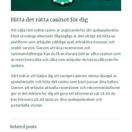
Hitta det rätta casinot för dig
Att välja rätt online casino är avgörande för din spelupplevelse.
Med så många alternativ tillgängliga är det viktigt att hitta en
plattform som erbjuder pålitliga spel, attraktiva bonusar och
snabb service. Genom att läsa recensioner och
sammanställningar kan du få en klarare bild av vilka casinon som
är mest betrodda och vilka som erbjuder de bästa villkoren för
spelare.
Vårt mål är att hjälpa dig att navigera genom denna djungel av
spelalternativ och hitta det casino som bäst passar dina behov.
Genom att erbjuda aktuella recensioner och rekommendationer
gör vi det enklare för dig att göra ett informerat val, så att du
kan fokusera på att njuta av dina spelupplevelser och
potentiella vinster.
Related posts