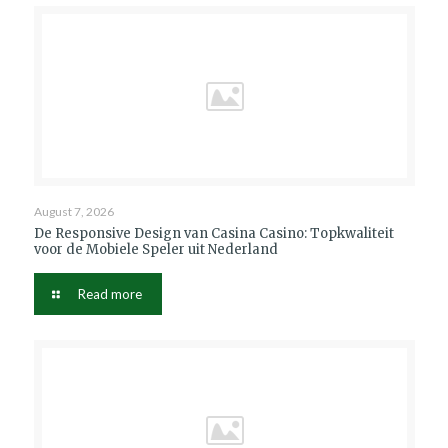
August 7, 2026
De Responsive Design van Casina Casino: Topkwaliteit
voor de Mobiele Speler uit Nederland
Read more