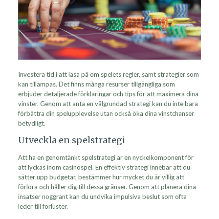
Investera tid i att läsa på om spelets regler, samt strategier som
kan tillämpas. Det finns många resurser tillgängliga som
erbjuder detaljerade förklaringar och tips för att maximera dina
vinster. Genom att anta en välgrundad strategi kan du inte bara
förbättra din spelupplevelse utan också öka dina vinstchanser
betydligt.
Utveckla en spelstrategi
Att ha en genomtänkt spelstrategi är en nyckelkomponent för
att lyckas inom casinospel. En effektiv strategi innebär att du
sätter upp budgetar, bestämmer hur mycket du är villig att
förlora och håller dig till dessa gränser. Genom att planera dina
insatser noggrant kan du undvika impulsiva beslut som ofta
leder till förluster.