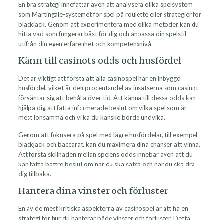
En bra strategi innefattar även att analysera olika spelsystem,
som Martingale-systemet för spel på roulette eller strategier för
blackjack. Genom att experimentera med olika metoder kan du
hitta vad som fungerar bäst för dig och anpassa din spelstil
utifrån din egen erfarenhet och kompetensnivå.
Känn till casinots odds och husfördel
Det är viktigt att förstå att alla casinospel har en inbyggd
husfördel, vilket är den procentandel av insatserna som casinot
förväntar sig att behålla över tid. Att känna till dessa odds kan
hjälpa dig att fatta informerade beslut om vilka spel som är
mest lönsamma och vilka du kanske borde undvika.
Genom att fokusera på spel med lägre husfördelar, till exempel
blackjack och baccarat, kan du maximera dina chanser att vinna.
Att förstå skillnaden mellan spelens odds innebär även att du
kan fatta bättre beslut om när du ska satsa och när du ska dra
dig tillbaka.
Hantera dina vinster och förluster
En av de mest kritiska aspekterna av casinospel är att ha en
strategi för hur du hanterar både vinster och förluster. Detta