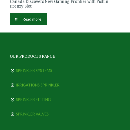
Canada Discovers New Gaming Frontier with Fishin
Frenzy Slot
Read more
OUR PRODUCTS RANGE
SPRINKLER SYSTEMS
IRRIGATIONS SPRINKLER
SPRINKLER FITTING
SPRINKLER VALVES