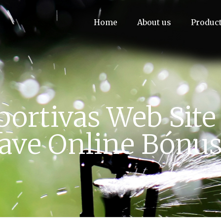
Home
About us
Produc
portivas Web Site
ave Online Bónu