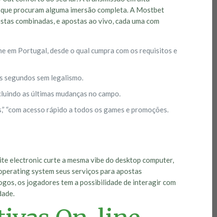
s que procuram alguma imersão completa. A Mostbet
ostas combinadas, e apostas ao vivo, cada uma com
ne em Portugal, desde o qual cumpra com os requisitos e
os segundos sem legalismo.
cluindo as últimas mudanças no campo.
s,” “com acesso rápido a todos os games e promoções.
te electronic curte a mesma vibe do desktop computer,
a operating system seus serviços para apostas
ogos, os jogadores tem a possibilidade de interagir com
dade.