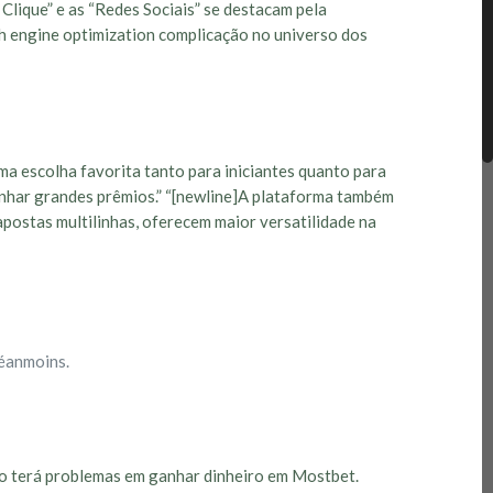
Clique” e as “Redes Sociais” se destacam pela
ch engine optimization complicação no universo dos
ma escolha favorita tanto para iniciantes quanto para
anhar grandes prêmios.” “[newline]A plataforma também
postas multilinhas, oferecem maior versatilidade na
néanmoins.
não terá problemas em ganhar dinheiro em Mostbet.