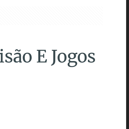
isão E Jogos