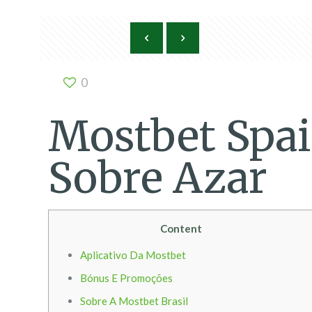
0
Mostbet Spai
Sobre Azar
Content
Aplicativo Da Mostbet
Bónus E Promoções
Sobre A Mostbet Brasil