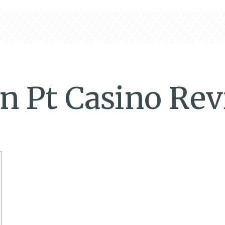
n Pt Casino Rev