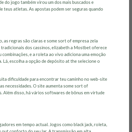
ade do jogo também virou um dos mais buscados e
e teus atletas. As apostas podem ser seguras quando
o, as regras são claras e some sort of empresa zela
 tradicionais dos cassinos, elizabeth a Mostbet oferece
ou combinações, e a roleta ao vivo adiciona uma emoção
 Lá, escolha a opção de depósito at the selecione o
muita dificuldade para encontrar teu caminho no web-site
suas necessidades. O site aumenta some sort of
. Além disso, há vários softwares de bônus em virtude
adores em tempo actual. Jogos como black jack, roleta,
 out conforto do seu lar. A transmissão em alta