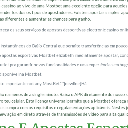
 o cassino ao vivo de uma Mostbet uma excelente opção para aquele
nder los dos os tipos de apostadores. Existem apostas simples, ap
ias diferentes e aumentar as chances para ganho.
reça os seus serviços de apostas desportivas electronic casino onli
 instantâneos do Bajío Central que permite transferências em pouc
e apostas esportivas Mostbet elizabeth imediatamente apostar, con
tlet pra garantir novas funcionalidades e uma experiência sem bug
disponível na Mostbet.
ito importante not any MostBet.” “[newline]Há
ão na menos de a single minuto. Baixa u APK diretamente do nosso si
ro teu celular. Esta licença universal permite que a Mostbet ofereç
uais cumpra com os requisitos e regulamentações aplicáveis. Nestes j
ew ação em direto através de transmissões de vídeo para alta quali