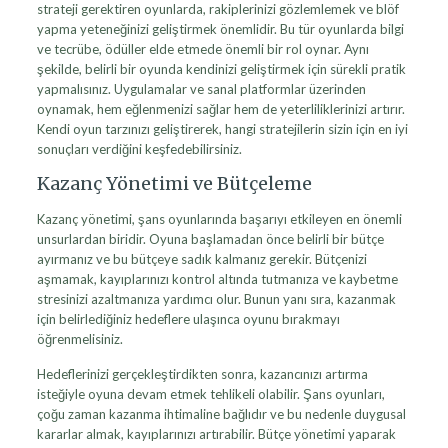
strateji gerektiren oyunlarda, rakiplerinizi gözlemlemek ve blöf
yapma yeteneğinizi geliştirmek önemlidir. Bu tür oyunlarda bilgi
ve tecrübe, ödüller elde etmede önemli bir rol oynar. Aynı
şekilde, belirli bir oyunda kendinizi geliştirmek için sürekli pratik
yapmalısınız. Uygulamalar ve sanal platformlar üzerinden
oynamak, hem eğlenmenizi sağlar hem de yeterliliklerinizi artırır.
Kendi oyun tarzınızı geliştirerek, hangi stratejilerin sizin için en iyi
sonuçları verdiğini keşfedebilirsiniz.
Kazanç Yönetimi ve Bütçeleme
Kazanç yönetimi, şans oyunlarında başarıyı etkileyen en önemli
unsurlardan biridir. Oyuna başlamadan önce belirli bir bütçe
ayırmanız ve bu bütçeye sadık kalmanız gerekir. Bütçenizi
aşmamak, kayıplarınızı kontrol altında tutmanıza ve kaybetme
stresinizi azaltmanıza yardımcı olur. Bunun yanı sıra, kazanmak
için belirlediğiniz hedeflere ulaşınca oyunu bırakmayı
öğrenmelisiniz.
Hedeflerinizi gerçekleştirdikten sonra, kazancınızı artırma
isteğiyle oyuna devam etmek tehlikeli olabilir. Şans oyunları,
çoğu zaman kazanma ihtimaline bağlıdır ve bu nedenle duygusal
kararlar almak, kayıplarınızı artırabilir. Bütçe yönetimi yaparak