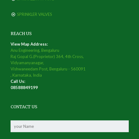
SPRINKLER VALVES
REACH US
View Map Address:
Anu Engineering, Bengaluru
Raj Gopal G.(Proprietor) 364, 4th Cross,
Vidyamanyanagar,
Vishwaneedam Post, Bengaluru - 560091
, Karnataka, India
Call Us:
08588849199
CONTACT US