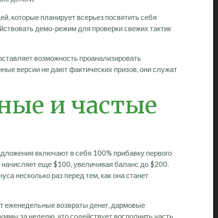
й, которые планирует всерьез посвятить себя
йствовать демо-режим для проверки свежих тактик
доставляет возможность проанализировать
нные версии не дают фактических призов, они служат
ные и частые
едложения включают в себя 100% прибавку первого
е начисляет еще $100, увеличивая баланс до $200.
са несколько раз перед тем, как она станет
т еженедельные возвраты денег, дармовые
 суммы за неделю, что содействует восполнить часть