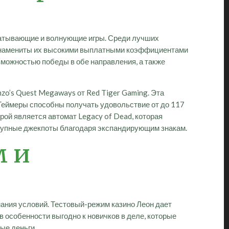
ватывающие и волнующие игры. Среди лучших
ты знамениты их высокими выплатными коэффициентами
озможностью победы в обе направления, а также
o’s Quest Megaways от Red Tiger Gaming. Эта
Геймеры способны получать удовольствие от до 117
ой является автомат Legacy of Dead, которая
 крупные джекпоты благодаря экспандирующим знакам.
м и
мания условий. Тестовый-режим казино Леон дает
 особенности выгодно к новичков в деле, которые
ые деньги.