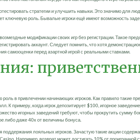
естировать стратегии и улучшить навыки. Это значимо для люде
ает ключевую роль. Бывалые игроки ещё имеют возможность заде
езвозмездные модификации своих игр без регистрации. Такое пре
егистрировать аккаунт. Следует помнить, что хотя демонстрацио
ния самооценки перед азартной игрой с реальными ставками.
ния: приветствен
роль в привлечении начинающих игроков. Как правило такие пр
лл. К примеру, когда игрок депозитирует $100, игорное заведени
жество игорных заведений требуют, чтобы прокрутить сумму бону
ое либо даже 40x от величины бонуса.
 поддержания лояльных игроков. Зачастую такие акции содержа
 Casino. Например, возврат может достигать 10% от проигранной