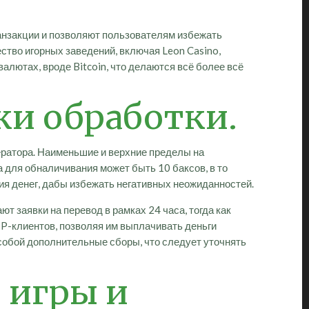
транзакции и позволяют пользователям избежать
ство игорных заведений, включая Leon Casino,
алютах, вроде Bitcoin, что делаются всё более всё
ки обработки.
ператора. Наименьшие и верхние пределы на
 для обналичивания может быть 10 баксов, в то
ия денег, дабы избежать негативных неожиданностей.
 заявки на перевод в рамках 24 часа, тогда как
IP-клиентов, позволяя им выплачивать деньги
собой дополнительные сборы, что следует уточнять
 игры и