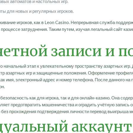
овых автоматов и настольных игр.
ты для новых и регулярных игроков.
ивание игроков, как в Leon Casino. Непрерывная служба поддер
роцессе затруднения. Таким путем, изучая легальный сайт кази
четной записи и 
то начальный этап к увлекательному пространству азартных игр
ктр азартных игр и защищенные положения. Оформление профиля
как имя, электронный адрес и номер телефона. После данного на 
он.
езопасность как для игрока, так и для онлайн-казино. Она соде
зволяет предотвратить мошенничества и оградить учётную запись
то без прохождения подтверждения личности перевод выигрыша м
дуальный аккаунт