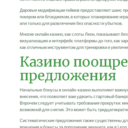
Даровые модификации геймов предоставляют шанс прот
покером или блэкджеком, в которых планирование игр
или только для развлечения без опасности убытков.
Многие онлайн казино, как слоты Леон, показывают б
визуализацию и интерфейс платформы до того, как зар
как отличным инструментом для тренировки и увеличе
Казино поощре
предложения
Начальные бонусы в онлайн-казино выполняют важную 
внесения, что позволяет вам удвоить стартовый банкро
Впрочем следует учитывать требования прокрутки: мно
возможной для снятия. Это может быть тридцатикратн
Систематические предложения также существенны для
вращения и бонусы за пополнение аккаунта, как в Leon