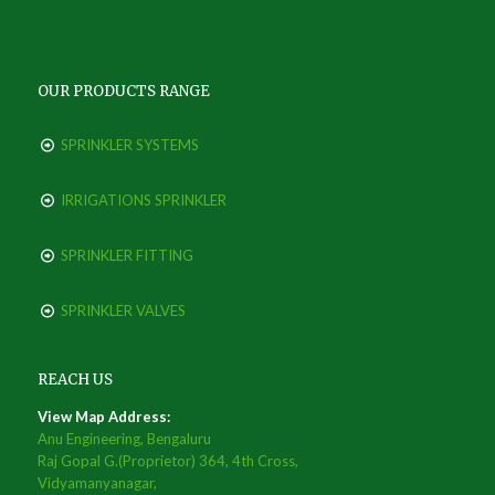
OUR PRODUCTS RANGE
SPRINKLER SYSTEMS
IRRIGATIONS SPRINKLER
SPRINKLER FITTING
SPRINKLER VALVES
REACH US
View Map Address:
Anu Engineering, Bengaluru
Raj Gopal G.(Proprietor) 364, 4th Cross,
Vidyamanyanagar,