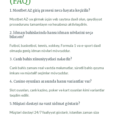
(FAQ)
1. Mostbet AZ giriş prosesi necə həyata keçirilir?
Mostbet AZ-yə girmək üçün veb saytına daxil olun, qeydiyyat
prosedurunu tamamlayın və hesabınızı aktivləşdirin.
2. İdman bahislərində hansı idman növlərini seçə
bilərəm?
Futbol, basketbol, tennis, xokkey, Formula 1 və e-sport daxil
olmaqla geniş idman növləri mövcuddur.
3. Canlı bahis xüsusiyyətləri nələrdir?
Canlı bahis zamanı real vaxtda məlumatlar, sürətli bahis qoyma
imkanı və müxtəlif seçimlər mövcuddur.
4. Casino oyunları arasında hansı variantlar var?
Slot oyunları, canlı kazino, poker və kart oyunları kimi variantlar
təqdim edilir.
5. Müştəri dəstəyi nə vaxt xidmət göstərir?
Müştəri dəstəyi 24/7 fəaliyyət göstərir, istənilən zaman sizə