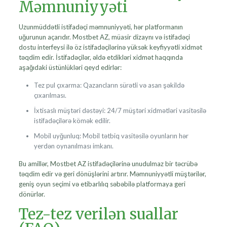
Məmnuniyyəti
Uzunmüddətli istifadəçi məmnuniyyəti, hər platformanın
uğurunun açarıdır. Mostbet AZ, müasir dizaynı və istifadəçi
dostu interfeysi ilə öz istifadəçilərinə yüksək keyfiyyətli xidmət
təqdim edir. İstifadəçilər, əldə etdikləri xidmət haqqında
aşağıdaki üstünlükləri qeyd edirlər:
Tez pul çıxarma: Qazancların sürətli və asan şəkildə
çıxarılması.
İxtisaslı müştəri dəstəyi: 24/7 müştəri xidmətləri vasitəsilə
istifadəçilərə kömək edilir.
Mobil uyğunluq: Mobil tətbiq vasitəsilə oyunların hər
yerdən oynanılması imkanı.
Bu amillər, Mostbet AZ istifadəçilərinə unudulmaz bir təcrübə
təqdim edir və geri dönüşlərini artırır. Məmnuniyyətli müştərilər,
geniş oyun seçimi və etibarlılıq səbəbilə platformaya geri
dönürlər.
Tez-tez verilən suallar