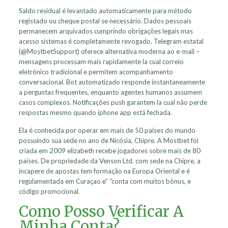
Saldo residual é levantado automaticamente para método
registado ou cheque postal se necessário. Dados pessoais
permanecem arquivados cumprindo obrigações legais mas
acesso sistemas é completamente revogado. Telegram estatal
(@MostbetSupport) oferece alternativa moderna ao e-mail –
mensagens processam mais rapidamente la cual correio
eletrónico tradicional e permitem acompanhamento
conversacional. Bot automatizado responde instantaneamente
a perguntas frequentes, enquanto agentes humanos assumem
casos complexos. Notificações push garantem la cual não perde
respostas mesmo quando iphone app está fechada.
Ela é conhecida por operar em mais de 50 países do mundo
possuindo sua sede no ano de Nicósia, Chipre. A Mostbet foi
criada em 2009 elizabeth recebe jogadores sobre mais de 80
países. De propriedade da Venson Ltd. com sede na Chipre, a
incapere de apostas tem formação na Europa Oriental e é
regulamentada em Curaçao e” “conta com muitos bônus, e
código promocional.
Como Posso Verificar A
Minha Conta?