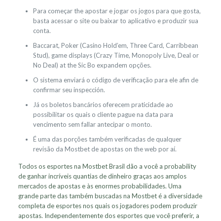
Para começar the apostar e jogar os jogos para que gosta,
basta acessar o site ou baixar to aplicativo e produzir sua
conta.
Baccarat, Poker (Casino Hold’em, Three Card, Carribbean
Stud), game displays (Crazy Time, Monopoly Live, Deal or
No Deal) at the Sic Bo expandem opções.
O sistema enviará o código de verificação para ele afin de
confirmar seu inspección.
Já os boletos bancários oferecem praticidade ao
possibilitar os quais o cliente pague na data para
vencimento sem fallar antecipar o monto.
É uma das porções também verificadas de qualquer
revisão da Mostbet de apostas on the web por aí.
Todos os esportes na Mostbet Brasil dão a você a probability
de ganhar incríveis quantias de dinheiro graças aos amplos
mercados de apostas e às enormes probabilidades. Uma
grande parte das também buscadas na Mostbet é a diversidade
completa de esportes nos quais os jogadores podem produzir
apostas. Independentemente dos esportes que você preferir, a