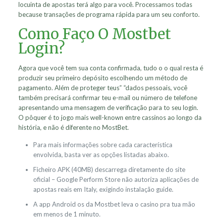
locuinta de apostas terá algo para você. Processamos todas
because transações de programa rápida para um seu conforto.
Como Faço O Mostbet
Login?
Agora que você tem sua conta confirmada, tudo o o qual resta é
produzir seu primeiro depósito escolhendo um método de
pagamento. Além de proteger teus” “dados pessoais, você
também precisará confirmar teu e-mail ou número de telefone
apresentando uma mensagem de verificação para to seu login.
O pôquer é to jogo mais well-known entre cassinos ao longo da
história, e não é diferente no MostBet.
Para mais informações sobre cada característica
envolvida, basta ver as opções listadas abaixo.
Ficheiro APK (40MB) descarrega diretamente do site
oficial – Google Perform Store não autoriza aplicações de
apostas reais em Italy, exigindo instalação guide.
A app Android os da Mostbet leva o casino pra tua mão
em menos de 1 minuto.