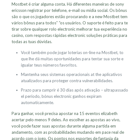
Mostbet é criar alguma conta. Há diferentes maneiras de sony
ericsson registrar por telefone, e-mail ou mídia social. Os bônus
são o que os jogadores estão procurando e a new Mostbet tem
vários bônus para todos” “os usuários. O suporte é feito para te
tirar sobre qualquer rolo electronic melhorar tua experiência no
casino, com respostas rápidas electronic soluções práticas para
todas as tuas dúvidas.
Você também pode jogar loterias on-line na Mostbet, to
que lhe dá muitas oportunidades para tentar sua sorte e
igualar teus números favoritos.
Mantenha seus sistemas operacionais at the aplicativos
atualizados para proteger contra vulnerabilidades.
Prazo para cumprir é 30 dias após ativação – ultrapassado
el período, bónus electronic ganhos expiram
automaticamente.
Para ganhar, você precisa apostar na 15 eventos elizabeth
acertar pelo menos 9 deles. Ao escolher as apostas ao vivo,
você pode fazer suas apostas durante alguma partida em
andamento, com as probabilidades mudando em pace real de
acordo com o jogo. Os pontos nos esportes de fantasia da