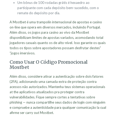
Um bônus de 100 rodadas grátis é hexaedro ao
participante com cada depósito bem-sucedido, com o
remate do depósito por dia.
A Mostbet é uma trampolín internacional de apostas e casino
on-line que opera em diversos mercados, incluindo Portugal.
Além disso, os jogos para casino ao vivo da Mostbet
disponibilizam limites de apostas variados, acomodando total
jogadores casuais quanto os de alto-nível. Isso garante os quais
todos os tipos sobre apostadores possam desfrutar destes”
“jogos imersivos.
Como Usar O Código Promocional
Mostbet
Além disso, considere ativar a autenticação sobre dois fatores
(2FA), adicionando uma camada extra de proteção contra
acessos não autorizados. Mantenha teus sistemas operacionais
at the aplicativos atualizados pra proteger contra
vulnerabilidades. Fique sempre cortes a tentativas sobre
phishing — nunca compartilhe seus dados de login com ninguém
e compruebe a autenticidade para qualquer comunicação la cual
afirme ser carry out Mostbet.