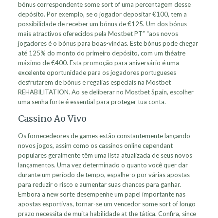
bónus correspondente some sort of uma percentagem desse
depósito. Por exemplo, se o jogador depositar €100, tem a
possibilidade de receber um bónus de €125. Um dos bónus
mais atractivos oferecidos pela Mostbet PT” “aos novos
jogadores é o bónus para boas-vindas. Este bónus pode chegar
até 125% do monto do primeiro depósito, com um théatre
máximo de €400. Esta promoção para aniversário é uma
excelente oportunidade para os jogadores portugueses
desfrutarem de bónus e regalias especiais na Mostbet
REHABILITATION. Ao se deliberar no Mostbet Spain, escolher
uma senha forte é essential para proteger tua conta.
Cassino Ao Vivo
Os fornecedeores de games estão constantemente lançando
novos jogos, assim como os cassinos online cependant
populares geralmente têm uma lista atualizada de seus novos
lançamentos. Uma vez determinado o quanto você quer dar
durante um período de tempo, espalhe-o por várias apostas
para reduzir o risco e aumentar suas chances para ganhar.
Embora a new sorte desempenhe um papel importante nas
apostas esportivas, tornar-se um vencedor some sort of longo
prazo necessita de muita habilidade at the tática. Confira, since