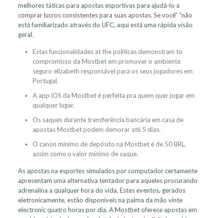
melhores táticas para apostas esportivas para ajudá-lo a
comprar lucros consistentes para suas apostas. Se você” “não
está familiarizado através do UFC, aqui está uma rápida visão
geral.
Estas funcionalidades at the políticas demonstram to
compromisso da Mostbet em promover o ambiente
seguro elizabeth responsável para os seus jogadores em
Portugal.
A app iOS da Mostbet é perfeita pra quem quer jogar em
qualquer lugar.
Os saques durante transferência bancária em casa de
apostas Mostbet podem demorar até 5 dias.
O canon mínimo de depósito na Mostbet é de 50 BRL,
assim como u valor mínimo de saque.
As apostas na esportes simulados por computador certamente
apresentam uma alternativa tentador para aqueles procurando
adrenalina a qualquer hora do vida. Estes eventos, gerados
eletronicamente, estão disponíveis na palma da mão vinte
electronic quatro horas por dia. A Mostbet oferece apostas em