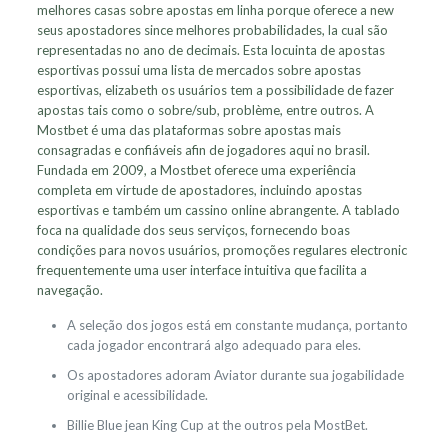
melhores casas sobre apostas em linha porque oferece a new
seus apostadores since melhores probabilidades, la cual são
representadas no ano de decimais. Esta locuinta de apostas
esportivas possui uma lista de mercados sobre apostas
esportivas, elizabeth os usuários tem a possibilidade de fazer
apostas tais como o sobre/sub, problème, entre outros. A
Mostbet é uma das plataformas sobre apostas mais
consagradas e confiáveis afin de jogadores aqui no brasil.
Fundada em 2009, a Mostbet oferece uma experiência
completa em virtude de apostadores, incluindo apostas
esportivas e também um cassino online abrangente. A tablado
foca na qualidade dos seus serviços, fornecendo boas
condições para novos usuários, promoções regulares electronic
frequentemente uma user interface intuitiva que facilita a
navegação.
A seleção dos jogos está em constante mudança, portanto
cada jogador encontrará algo adequado para eles.
Os apostadores adoram Aviator durante sua jogabilidade
original e acessibilidade.
Billie Blue jean King Cup at the outros pela MostBet.