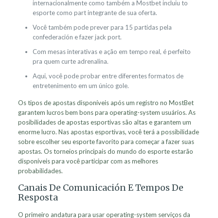
internacionalmente como também a Mostbet incluiu to
esporte como part integrante de sua oferta.
Você também pode prever para 15 partidas pela
confederación e fazer jack port.
Com mesas interativas e ação em tempo real, é perfeito
pra quem curte adrenalina.
Aqui, você pode probar entre diferentes formatos de
entretenimento em um único gole.
Os tipos de apostas disponíveis após um registro no MostBet
garantem lucros bem bons para operating-system usuários. As
posibilidades de apostas esportivas são altas e garantem um
enorme lucro. Nas apostas esportivas, você terá a possibilidade
sobre escolher seu esporte favorito para começar a fazer suas
apostas. Os torneios principais do mundo do esporte estarão
disponíveis para você participar com as melhores
probabilidades.
Canais De Comunicación E Tempos De
Resposta
O primeiro andatura para usar operating-system serviços da