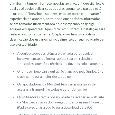
plataforma também fornece apostas ao vivo, um que significa o
qual você pode realizar suas apostas enquanto a partida está
ocorrendo.” “[newline]Isso acrescenta um parte empolgante à
experiência de apostas, permitindo que decisões informadas
sejam tomadas fundamentada no desempenho dasjenige
equipes em speed real. Após clicar em “Obter”, a instalação será
realizada automaticamente. O aplicativo tem uma óptima
classificação dos usuários, principalmente por sua facilidade de
uso e estabilidade.
A equipe sobre assistência é treinada para resolver
inconveniencias de forma rápida, seja em relação a
transações, questões técnicas, ou dúvidas sobre apostas.
O famoso “jogo carry out avião”, lançado pela Spribe, é to
crash game para maior destaque no
Os apostadores da Mostbet têm várias maneiras de
acessar a trampolín, e todas elas funcionam bem.
Os utilizadores tem a possibilidade de aceder ao web-site
da Mostbet através do navegador perform seu iPhone ou
iPad e selecionar a opção para download para iOS.