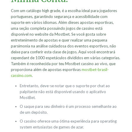
Com um catálogo high grade, é a escolha ideal para jogadores
portugueses, garantindo segurança e acessibilidade com
suporte em vários idiomas. Além dieses apostas esportivas,
uma seção completa possuindo jogos de cassino está
disponível no website da Mostbet. Se você gosta sobre
entretenimento de apostas e quer realizar uma pequena
parsimonia na análise cuidadosa dos eventos esportivos, não
deixe para conferir esta clase de jogos. Aqui você encontrará
cependant de 1000 espetáculos divididos em várias categorias.
Também é reconhecida por teu Mostbet cassino ao vivo, que
proporciona além de apostas esportivas
mostbet-brasil-
cassino.com
.
Entretanto, deve-se notar que o suporte por chat ao
palpitante não está disponível usando o aplicativo
MostBet.
O saque para seu dinheiro é um processo semelhante ao
de um depósito.
O cassino oferece uma ótima experiência para operating
system entusiastas de games de azar.