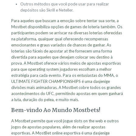
Outros métodos que você pode usar para realizar
depósitos são Skrill e Neteller.
Para aqueles que buscam a emoção sobre tentar sua sorte, a
Mostbet disponibiliza opções de games de loteria também. Os
participantes podem se arriscar na diversas loterias oferecidas
na plataforma, qualquer qual oferecendo recompensas
emocionantes e graus variados de chances de ganhar. As
loterias são fáceis de apostar at the fornecem uma forma
divertida para aqueles que desejam colocar seu destino à
prova. A Mostbet oferece vários meios de apostas esportivas
para que operating system jogadores escolham a melhor
estratégia para cada evento. Para os entusiastas do MMA, o
ULTIMATE FIGHTER CHAMPIONSHIPS é uma dasjenige
divisões mais animadoras. A Mostbet cobre todos os grandes
acontecimentos do UFC, permitindo apostas em quem ganhará
a luta, duração do pelea, e muito mais.
Bem-vindo Ao Mundo Mostbets!
A Mostbet permite que você jogue slots on the web e outros
jogos de apostas populares, além de realizar apostas
esportivas. A MostBet online esportiva é uma dasjenige