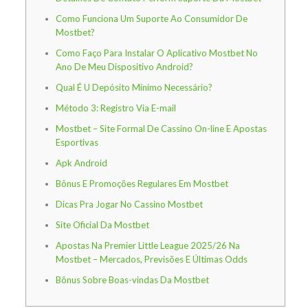
Como Funciona Um Suporte Ao Consumidor De
Mostbet?
Como Faço Para Instalar O Aplicativo Mostbet No
Ano De Meu Dispositivo Android?
Qual É U Depósito Mínimo Necessário?
Método 3: Registro Via E-mail
Mostbet – Site Formal De Cassino On-line E Apostas
Esportivas
Apk Android
Bônus E Promoções Regulares Em Mostbet
Dicas Pra Jogar No Cassino Mostbet
Site Oficial Da Mostbet
Apostas Na Premier Little League 2025/26 Na
Mostbet – Mercados, Previsões E Últimas Odds
Bônus Sobre Boas-vindas Da Mostbet