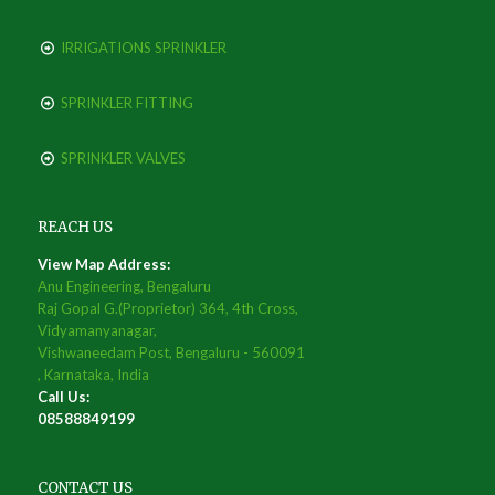
IRRIGATIONS SPRINKLER
SPRINKLER FITTING
SPRINKLER VALVES
REACH US
View Map Address:
Anu Engineering, Bengaluru
Raj Gopal G.(Proprietor) 364, 4th Cross,
Vidyamanyanagar,
Vishwaneedam Post, Bengaluru - 560091
, Karnataka, India
Call Us:
08588849199
CONTACT US