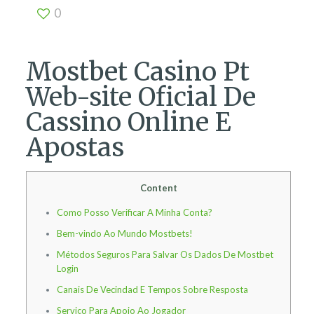
0
Mostbet Casino Pt
Web-site Oficial De
Cassino Online E
Apostas
Content
Como Posso Verificar A Minha Conta?
Bem-vindo Ao Mundo Mostbets!
Métodos Seguros Para Salvar Os Dados De Mostbet
Login
Canais De Vecindad E Tempos Sobre Resposta
Serviço Para Apoio Ao Jogador