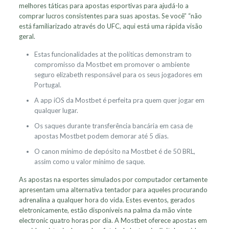
melhores táticas para apostas esportivas para ajudá-lo a
comprar lucros consistentes para suas apostas. Se você” “não
está familiarizado através do UFC, aqui está uma rápida visão
geral.
Estas funcionalidades at the políticas demonstram to
compromisso da Mostbet em promover o ambiente
seguro elizabeth responsável para os seus jogadores em
Portugal.
A app iOS da Mostbet é perfeita pra quem quer jogar em
qualquer lugar.
Os saques durante transferência bancária em casa de
apostas Mostbet podem demorar até 5 dias.
O canon mínimo de depósito na Mostbet é de 50 BRL,
assim como u valor mínimo de saque.
As apostas na esportes simulados por computador certamente
apresentam uma alternativa tentador para aqueles procurando
adrenalina a qualquer hora do vida. Estes eventos, gerados
eletronicamente, estão disponíveis na palma da mão vinte
electronic quatro horas por dia. A Mostbet oferece apostas em