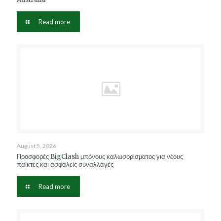
Read more
August 5, 2026
Προσφορές BigClash μπόνους καλωσορίσματος για νέους
παίκτες και ασφαλείς συναλλαγές
Read more