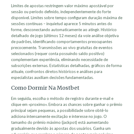
Limites de apostas restringem valor máximo apostável por
sessão ou período definido, independentemente do forte
disponível. Limites sobre tempo configuram duração máxima de
sessões contínuas – inquietud aparece 5 minutos antes do
forme, desconectando automaticamente ao atingir. Histórico
detalhado de jogo (últimos 12 meses) da voie análise objetiva
de padrões, identificando comportamentos preocupantes
precocemente. Transmissões ao vivo gratuitas de eventos
selecionados (requer conta possuindo saldo positivo)
complementam experiência, eliminando necessidade de
subscrições externas. Estatísticas detalhadas, gráficos de forma
attuale, confrontos diretos históricos e análises para
especialistas auxiliam decisões fundamentadas.
Como Dormir Na Mostbet
Em seguida, escolha o método de registro durante e-mail e
clique em «proximo». Embora as chances sobre ganhar o prêmio
principal sejam pequenas, a possibilidade sobre obtê-lo
adiciona intensamente excitação e interesse no jogo. O
tamanho do prêmio máximo (jackpot) está aumentando
gradualmente devido às apostas dos usuários. Ganha um