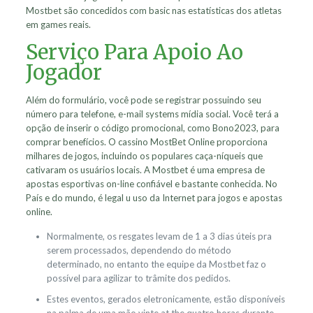
Mostbet são concedidos com basic nas estatísticas dos atletas
em games reais.
Serviço Para Apoio Ao
Jogador
Além do formulário, você pode se registrar possuindo seu
número para telefone, e-mail systems mídia social. Você terá a
opção de inserir o código promocional, como Bono2023, para
comprar benefícios. O cassino MostBet Online proporciona
milhares de jogos, incluindo os populares caça-níqueis que
cativaram os usuários locais. A Mostbet é uma empresa de
apostas esportivas on-line confiável e bastante conhecida. No
País e do mundo, é legal u uso da Internet para jogos e apostas
online.
Normalmente, os resgates levam de 1 a 3 dias úteis pra
serem processados, dependendo do método
determinado, no entanto the equipe da Mostbet faz o
possível para agilizar to trâmite dos pedidos.
Estes eventos, gerados eletronicamente, estão disponíveis