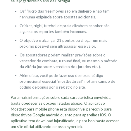
seus jogadores no ano de Portugal.
Os” “lucro das free moves são em dinheiro e não têm
nenhuma exigência sobre apostas adicionais.
Cricket, rúgbi, futebol de praia elizabeth snooker são
alguns dos esportes também incomuns.
O objetivo é alcançar 21 pontos ou chegar um mais
próximo possível sem ultrapassar esse valor.
Os apostadores podem realizar previsões sobre o
vencedor do combate, u round final, ou mesmo o método
da vitória (nocaute, veredicto dos jurados etc. ).
Além disto, você pode fazer uso de nosso código
promocional especial “mostbetbrasil” not any campo de
código de bônus por o registro no site.
Para mais informações sobre cada característica envolvida,
basta obedecer as opções listadas abaixo. O aplicativo
Mostbet para mobile phone está disponível parecchio para
dispositivos Google android quanto para aparelhos iOS. O
aplicativo tem download injustificado, e para isso basta acessar
um site oficial utilizando o nosso hyperlink.