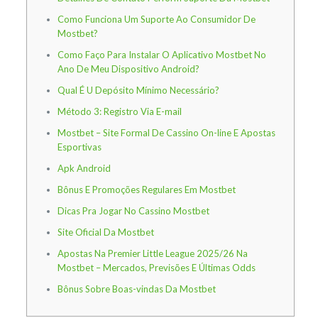
Como Funciona Um Suporte Ao Consumidor De
Mostbet?
Como Faço Para Instalar O Aplicativo Mostbet No
Ano De Meu Dispositivo Android?
Qual É U Depósito Mínimo Necessário?
Método 3: Registro Via E-mail
Mostbet – Site Formal De Cassino On-line E Apostas
Esportivas
Apk Android
Bônus E Promoções Regulares Em Mostbet
Dicas Pra Jogar No Cassino Mostbet
Site Oficial Da Mostbet
Apostas Na Premier Little League 2025/26 Na
Mostbet – Mercados, Previsões E Últimas Odds
Bônus Sobre Boas-vindas Da Mostbet