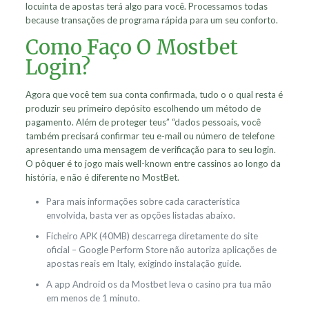
locuinta de apostas terá algo para você. Processamos todas
because transações de programa rápida para um seu conforto.
Como Faço O Mostbet
Login?
Agora que você tem sua conta confirmada, tudo o o qual resta é
produzir seu primeiro depósito escolhendo um método de
pagamento. Além de proteger teus” “dados pessoais, você
também precisará confirmar teu e-mail ou número de telefone
apresentando uma mensagem de verificação para to seu login.
O pôquer é to jogo mais well-known entre cassinos ao longo da
história, e não é diferente no MostBet.
Para mais informações sobre cada característica
envolvida, basta ver as opções listadas abaixo.
Ficheiro APK (40MB) descarrega diretamente do site
oficial – Google Perform Store não autoriza aplicações de
apostas reais em Italy, exigindo instalação guide.
A app Android os da Mostbet leva o casino pra tua mão
em menos de 1 minuto.