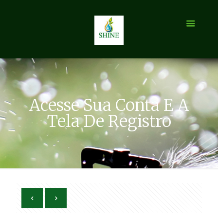
Acesse Sua Conta E A
Tela De Registro