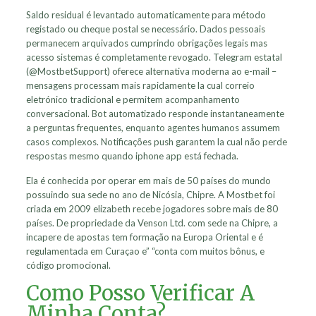
Saldo residual é levantado automaticamente para método
registado ou cheque postal se necessário. Dados pessoais
permanecem arquivados cumprindo obrigações legais mas
acesso sistemas é completamente revogado. Telegram estatal
(@MostbetSupport) oferece alternativa moderna ao e-mail –
mensagens processam mais rapidamente la cual correio
eletrónico tradicional e permitem acompanhamento
conversacional. Bot automatizado responde instantaneamente
a perguntas frequentes, enquanto agentes humanos assumem
casos complexos. Notificações push garantem la cual não perde
respostas mesmo quando iphone app está fechada.
Ela é conhecida por operar em mais de 50 países do mundo
possuindo sua sede no ano de Nicósia, Chipre. A Mostbet foi
criada em 2009 elizabeth recebe jogadores sobre mais de 80
países. De propriedade da Venson Ltd. com sede na Chipre, a
incapere de apostas tem formação na Europa Oriental e é
regulamentada em Curaçao e” “conta com muitos bônus, e
código promocional.
Como Posso Verificar A
Minha Conta?