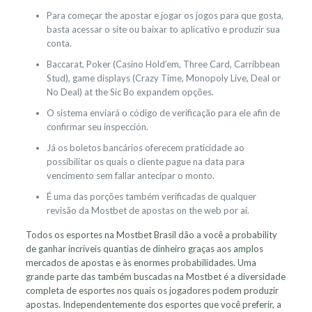
Para começar the apostar e jogar os jogos para que gosta,
basta acessar o site ou baixar to aplicativo e produzir sua
conta.
Baccarat, Poker (Casino Hold’em, Three Card, Carribbean
Stud), game displays (Crazy Time, Monopoly Live, Deal or
No Deal) at the Sic Bo expandem opções.
O sistema enviará o código de verificação para ele afin de
confirmar seu inspección.
Já os boletos bancários oferecem praticidade ao
possibilitar os quais o cliente pague na data para
vencimento sem fallar antecipar o monto.
É uma das porções também verificadas de qualquer
revisão da Mostbet de apostas on the web por aí.
Todos os esportes na Mostbet Brasil dão a você a probability
de ganhar incríveis quantias de dinheiro graças aos amplos
mercados de apostas e às enormes probabilidades. Uma
grande parte das também buscadas na Mostbet é a diversidade
completa de esportes nos quais os jogadores podem produzir
apostas. Independentemente dos esportes que você preferir, a