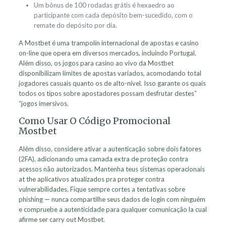
Um bônus de 100 rodadas grátis é hexaedro ao
participante com cada depósito bem-sucedido, com o
remate do depósito por dia.
A Mostbet é uma trampolín internacional de apostas e casino
on-line que opera em diversos mercados, incluindo Portugal.
Além disso, os jogos para casino ao vivo da Mostbet
disponibilizam limites de apostas variados, acomodando total
jogadores casuais quanto os de alto-nível. Isso garante os quais
todos os tipos sobre apostadores possam desfrutar destes”
“jogos imersivos.
Como Usar O Código Promocional
Mostbet
Além disso, considere ativar a autenticação sobre dois fatores
(2FA), adicionando uma camada extra de proteção contra
acessos não autorizados. Mantenha teus sistemas operacionais
at the aplicativos atualizados pra proteger contra
vulnerabilidades. Fique sempre cortes a tentativas sobre
phishing — nunca compartilhe seus dados de login com ninguém
e compruebe a autenticidade para qualquer comunicação la cual
afirme ser carry out Mostbet.