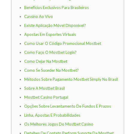
Benefícios Exclusivos Para Brasileiros
Cassino Ao Vivo
Existe Aplicação Móvel Disponível?
Apostas Em Esportes Virtuais
Como Usar O Código Promocional Mostbet
Como Faço O Mostbet Login?
Como Dejar Na Mostbet
Como Se Suceder Na Mostbet?
Métodos Sobre Pagamento Mostbet Simply No Brasil
Sobre A Mostbet Brasil
Mostbet Casino Portugal
Opções Sobre Levantamento De Fundos E Prazos
Linha, Apostas E Probabilidades
Os Melhores Jogos Do Mostbet Casino
Detalhes De Contato Perform Suporte Da Mostbet