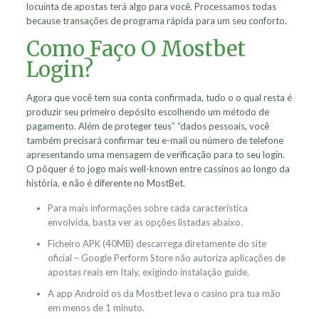
locuinta de apostas terá algo para você. Processamos todas
because transações de programa rápida para um seu conforto.
Como Faço O Mostbet
Login?
Agora que você tem sua conta confirmada, tudo o o qual resta é
produzir seu primeiro depósito escolhendo um método de
pagamento. Além de proteger teus” “dados pessoais, você
também precisará confirmar teu e-mail ou número de telefone
apresentando uma mensagem de verificação para to seu login.
O pôquer é to jogo mais well-known entre cassinos ao longo da
história, e não é diferente no MostBet.
Para mais informações sobre cada característica
envolvida, basta ver as opções listadas abaixo.
Ficheiro APK (40MB) descarrega diretamente do site
oficial – Google Perform Store não autoriza aplicações de
apostas reais em Italy, exigindo instalação guide.
A app Android os da Mostbet leva o casino pra tua mão
em menos de 1 minuto.