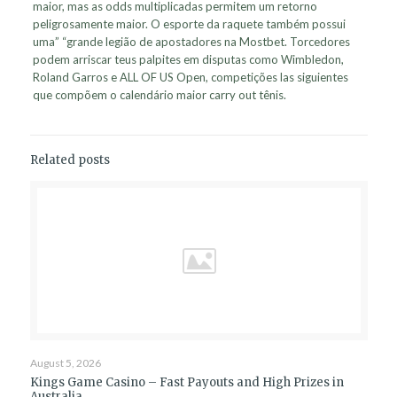
maior, mas as odds multiplicadas permitem um retorno
peligrosamente maior. O esporte da raquete também possui
uma” “grande legião de apostadores na Mostbet. Torcedores
podem arriscar teus palpites em disputas como Wimbledon,
Roland Garros e ALL OF US Open, competições las siguientes
que compõem o calendário maior carry out tênis.
Related posts
August 5, 2026
Kings Game Casino – Fast Payouts and High Prizes in
Australia