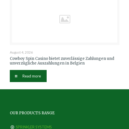
August 4, 2026
Cowboy Spin Casino bietet zuverlässige Zahlungen und
unverzügliche Auszahlungen in Belgien
Read more
OUR PRODUCTS RANGE
SPRINKLER SYSTEMS