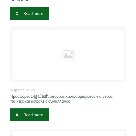
Read more
August 5, 2026
Προσφορές BigClash μπόνους καλωσορίσματος για νέους
παίκτες και ασφαλείς συναλλαγές
Read more