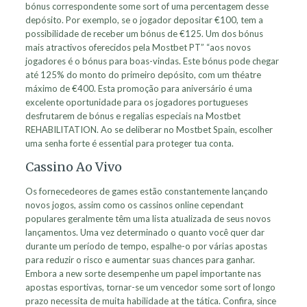
bónus correspondente some sort of uma percentagem desse
depósito. Por exemplo, se o jogador depositar €100, tem a
possibilidade de receber um bónus de €125. Um dos bónus
mais atractivos oferecidos pela Mostbet PT” “aos novos
jogadores é o bónus para boas-vindas. Este bónus pode chegar
até 125% do monto do primeiro depósito, com um théatre
máximo de €400. Esta promoção para aniversário é uma
excelente oportunidade para os jogadores portugueses
desfrutarem de bónus e regalias especiais na Mostbet
REHABILITATION. Ao se deliberar no Mostbet Spain, escolher
uma senha forte é essential para proteger tua conta.
Cassino Ao Vivo
Os fornecedeores de games estão constantemente lançando
novos jogos, assim como os cassinos online cependant
populares geralmente têm uma lista atualizada de seus novos
lançamentos. Uma vez determinado o quanto você quer dar
durante um período de tempo, espalhe-o por várias apostas
para reduzir o risco e aumentar suas chances para ganhar.
Embora a new sorte desempenhe um papel importante nas
apostas esportivas, tornar-se um vencedor some sort of longo
prazo necessita de muita habilidade at the tática. Confira, since