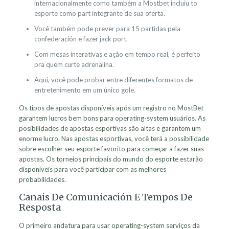
internacionalmente como também a Mostbet incluiu to
esporte como part integrante de sua oferta.
Você também pode prever para 15 partidas pela
confederación e fazer jack port.
Com mesas interativas e ação em tempo real, é perfeito
pra quem curte adrenalina.
Aqui, você pode probar entre diferentes formatos de
entretenimento em um único gole.
Os tipos de apostas disponíveis após um registro no MostBet
garantem lucros bem bons para operating-system usuários. As
posibilidades de apostas esportivas são altas e garantem um
enorme lucro. Nas apostas esportivas, você terá a possibilidade
sobre escolher seu esporte favorito para começar a fazer suas
apostas. Os torneios principais do mundo do esporte estarão
disponíveis para você participar com as melhores
probabilidades.
Canais De Comunicación E Tempos De
Resposta
O primeiro andatura para usar operating-system serviços da