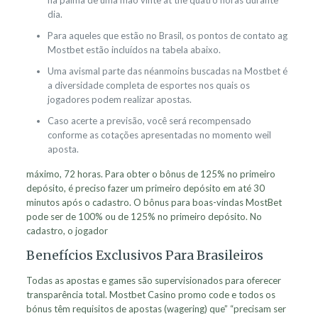
na palma de uma mão vinte at the quatro horas durante
dia.
Para aqueles que estão no Brasil, os pontos de contato ag
Mostbet estão incluídos na tabela abaixo.
Uma avismal parte das néanmoins buscadas na Mostbet é
a diversidade completa de esportes nos quais os
jogadores podem realizar apostas.
Caso acerte a previsão, você será recompensado
conforme as cotações apresentadas no momento weil
aposta.
máximo, 72 horas. Para obter o bônus de 125% no primeiro
depósito, é preciso fazer um primeiro depósito em até 30
minutos após o cadastro. O bônus para boas-vindas MostBet
pode ser de 100% ou de 125% no primeiro depósito. No
cadastro, o jogador
Benefícios Exclusivos Para Brasileiros
Todas as apostas e games são supervisionados para oferecer
transparência total. Mostbet Casino promo code e todos os
bónus têm requisitos de apostas (wagering) que” “precisam ser