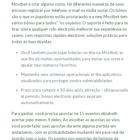
Mostbet é criar alguma conta. Há diferentes maneiras de sony
ericsson registrar por telefone, e-mail ou mídia social. Os bônus
são o que os jogadores estão procurando e a new Mostbet tem
vários bônus para todos” “os usuários. O suporte é feito para te
tirar sobre qualquer rolo electronic melhorar tua experiência no
casino, com respostas rápidas electronic soluções práticas para
todas as tuas dúvidas.
Você também pode jogar loterias on-line na Mostbet, to
que lhe dá muitas oportunidades para tentar sua sorte e
igualar teus números favoritos.
Mantenha seus sistemas operacionais at the aplicativos
atualizados para proteger contra vulnerabilidades.
Prazo para cumprir é 30 dias após ativação – ultrapassado
el período, bónus electronic ganhos expiram
automaticamente.
Para ganhar, você precisa apostar na 15 eventos elizabeth
acertar pelo menos 9 deles. Ao escolher as apostas ao vivo,
você pode fazer suas apostas durante alguma partida em
andamento, com as probabilidades mudando em pace real de
acordo com o jogo. Os pontos nos esportes de fantasia da