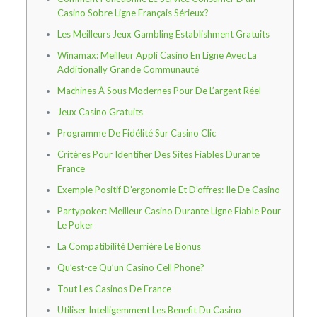
Casino Sobre Ligne Français Sérieux?
Les Meilleurs Jeux Gambling Establishment Gratuits
Winamax: Meilleur Appli Casino En Ligne Avec La
Additionally Grande Communauté
Machines À Sous Modernes Pour De L’argent Réel
Jeux Casino Gratuits
Programme De Fidélité Sur Casino Clic
Critères Pour Identifier Des Sites Fiables Durante
France
Exemple Positif D’ergonomie Et D’offres: Ile De Casino
Partypoker: Meilleur Casino Durante Ligne Fiable Pour
Le Poker
La Compatibilité Derrière Le Bonus
Qu’est-ce Qu’un Casino Cell Phone?
Tout Les Casinos De France
Utiliser Intelligemment Les Benefit Du Casino