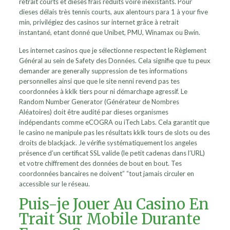
retrait courts et dieses frais réduits voire inexistants. Pour
dieses délais très tennis courts, aux alentours para 1 à your five
min, privilégiez des casinos sur internet grâce à retrait
instantané, etant donné que Unibet, PMU, Winamax ou Bwin.
Les internet casinos que je sélectionne respectent le Règlement
Général au sein de Safety des Données. Cela signifie que tu peux
demander are generally suppression de tes informations
personnelles ainsi que que le site nenni revend pas tes
coordonnées à kklk tiers pour ni démarchage agressif. Le
Random Number Generator (Générateur de Nombres
Aléatoires) doit être audité par dieses organismes
indépendants comme eCOGRA ou iTech Labs. Cela garantit que
le casino ne manipule pas les résultats kklk tours de slots ou des
droits de blackjack. Je vérifie systématiquement los angeles
présence d’un certificat SSL valide (le petit cadenas dans l’URL)
et votre chiffrement des données de bout en bout. Tes
coordonnées bancaires ne doivent” “tout jamais circuler en
accessible sur le réseau.
Puis-je Jouer Au Casino En
Trait Sur Mobile Durante