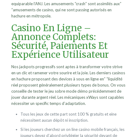
equiparable l’ANJ. Les amusements “crash” sont assimilés aux”
“amusements de casino, qui ne sont passing autorisés en
hachure en métropole.
Casino En Ligne –
Annonce Complets:
Sécurité, Paiements Et
Expérience Utilisateur
Nos jackpots progressifs sont aptes à transformer votre strive
en un clic et ramener votre sourire et la joie. Les derniers casinos
en hachure proposant des devices à sous en ligne en” “liquidité
réel proposent généralement plusieurs types de bonus. On vous
conseille de tester le jeu sobre mode démo précédemment de
jouer durante argent réel. Les mécaniques xWays sont capables
nécessiter un specific temps d’adaptation.
Tous les jeux de cette part sont 100 % gratuits et eine
nécessitent aucun dépôt ni inscription.
Si les joueurs cherchez un on line casino mobile français, les
joueurs devez d’abord privilégier la sécurité devant de