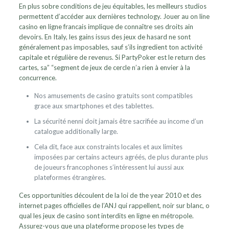
En plus sobre conditions de jeu équitables, les meilleurs studios
permettent d’accéder aux dernières technology. Jouer au on line
casino en ligne francais implique de connaître ses droits ain
devoirs. En Italy, les gains issus des jeux de hasard ne sont
généralement pas imposables, sauf s’ils ingredient ton activité
capitale et régulière de revenus. Si PartyPoker est le return des
cartes, sa” “segment de jeux de cercle n’a rien à envier à la
concurrence.
Nos amusements de casino gratuits sont compatibles
grace aux smartphones et des tablettes.
La sécurité nenni doit jamais être sacrifiée au income d’un
catalogue additionally large.
Cela dit, face aux constraints locales et aux limites
imposées par certains acteurs agréés, de plus durante plus
de joueurs francophones s’intéressent lui aussi aux
plateformes étrangères.
Ces opportunities découlent de la loi de the year 2010 et des
internet pages officielles de l’ANJ qui rappellent, noir sur blanc, o
qual les jeux de casino sont interdits en ligne en métropole.
Assurez-vous que una plateforme propose les types de