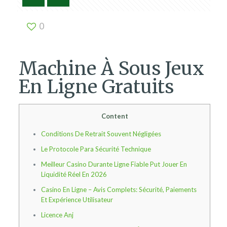
0
Machine À Sous Jeux
En Ligne Gratuits
Content
Conditions De Retrait Souvent Négligées
Le Protocole Para Sécurité Technique
Meilleur Casino Durante Ligne Fiable Put Jouer En
Liquidité Réel En 2026
Casino En Ligne – Avis Complets: Sécurité, Paiements
Et Expérience Utilisateur
Licence Anj