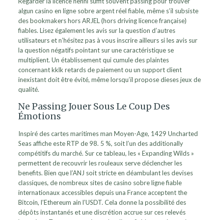
Regarder la licence nenni suffit souvent passing pour trouver
algun casino en ligne sobre argent réel fiable, même s’il subsiste
des bookmakers hors ARJEL (hors driving licence française)
fiables. Lisez également les avis sur la question d’autres
utilisateurs et n’hésitez pas à vous inscrire ailleurs si les avis sur
la question négatifs pointant sur une caractéristique se
multiplient. Un établissement qui cumule des plaintes
concernant kklk retards de paiement ou un support client
inexistant doit être évité, même lorsqu’il propose dieses jeux de
qualité.
Ne Passing Jouer Sous Le Coup Des
Émotions
Inspiré des cartes maritimes man Moyen-Age, 1429 Uncharted
Seas affiche este RTP de 98. 5 %, soit l’un des additionally
compétitifs du marché. Sur ce tableau, les « Expanding Wilds »
permettent de recouvrir les rouleaux serve déclencher les
benefits. Bien que l’ANJ soit stricte en déambulant les devises
classiques, de nombreux sites de casino sobre ligne fiable
internationaux accessibles depuis una France acceptent the
Bitcoin, l’Ethereum ain l’USDT. Cela donne la possibilité des
dépôts instantanés et une discrétion accrue sur ces relevés