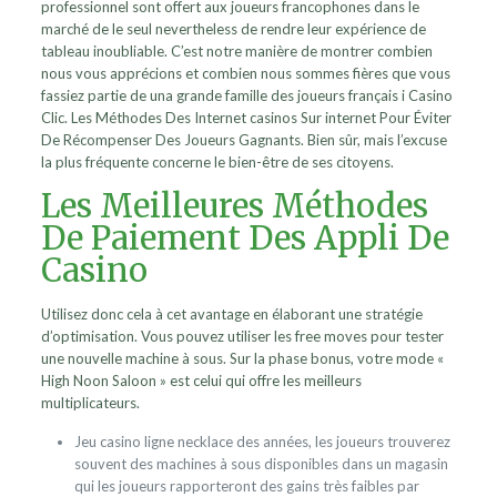
professionnel sont offert aux joueurs francophones dans le
marché de le seul nevertheless de rendre leur expérience de
tableau inoubliable. C’est notre manière de montrer combien
nous vous apprécions et combien nous sommes fières que vous
fassiez partie de una grande famille des joueurs français i Casino
Clic. Les Méthodes Des Internet casinos Sur internet Pour Éviter
De Récompenser Des Joueurs Gagnants. Bien sûr, mais l’excuse
la plus fréquente concerne le bien-être de ses citoyens.
Les Meilleures Méthodes
De Paiement Des Appli De
Casino
Utilisez donc cela à cet avantage en élaborant une stratégie
d’optimisation. Vous pouvez utiliser les free moves pour tester
une nouvelle machine à sous. Sur la phase bonus, votre mode «
High Noon Saloon » est celui qui offre les meilleurs
multiplicateurs.
Jeu casino ligne necklace des années, les joueurs trouverez
souvent des machines à sous disponibles dans un magasin
qui les joueurs rapporteront des gains très faibles par