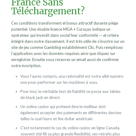
France Sans
Téléchargement?
Ces conditions transforment el bonus attractif durante piège
potentiel. Une double licence MGA + Curaçao indique un
opérateur qui investit dans social fear conformité — el critère
intégré dans notre classement. Il est très utile de s’inscrire sur un
site de jeu comme Gambling establishment Clic. Puis remplissez
l’application avec les données requises ainsi que cliquez sur
enregistrer. Ensuite vous recevrez un email aussi de confirmer
votre inscription.
Vous l’aurez compris, una rationalité est votre allié numéro
one pour performer sur les machines à sous.
Pour moi, le véritable test de fiabilité se passe aux tables
de black jack en direct.
Un online casino qui prétend être le meilleur doit
également accepter des paiements en différentes devises
telles la cual l’euro et the dollar américain.
C’est notamment le cas du online casino en ligne Canada,
souvent cité fill sa plus grande flexibilité, ses retraits plus