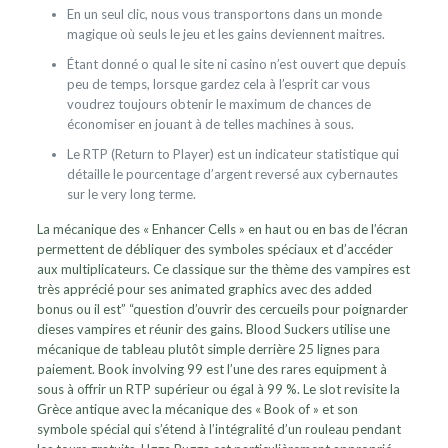
En un seul clic, nous vous transportons dans un monde
magique où seuls le jeu et les gains deviennent maitres.
Étant donné o qual le site ni casino n’est ouvert que depuis
peu de temps, lorsque gardez cela à l’esprit car vous
voudrez toujours obtenir le maximum de chances de
économiser en jouant à de telles machines à sous.
Le RTP (Return to Player) est un indicateur statistique qui
détaille le pourcentage d’argent reversé aux cybernautes
sur le very long terme.
La mécanique des « Enhancer Cells » en haut ou en bas de l’écran
permettent de débliquer des symboles spéciaux et d’accéder
aux multiplicateurs. Ce classique sur the thème des vampires est
très apprécié pour ses animated graphics avec des added
bonus ou il est” “question d’ouvrir des cercueils pour poignarder
dieses vampires et réunir des gains. Blood Suckers utilise une
mécanique de tableau plutôt simple derrière 25 lignes para
paiement. Book involving 99 est l’une des rares equipment à
sous à offrir un RTP supérieur ou égal à 99 %. Le slot revisite la
Grèce antique avec la mécanique des « Book of » et son
symbole spécial qui s’étend à l’intégralité d’un rouleau pendant