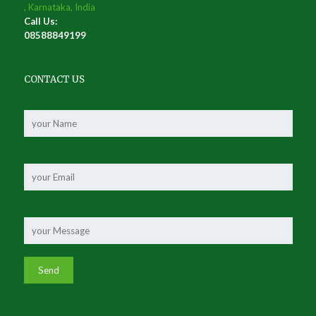
, Karnataka, India
Call Us:
08588849199
CONTACT US