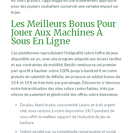
les tours gratuits. Ugga Bugga est particulièrement approprié
pour des joueurs souhaitant conserver une certaine impact sur
le jeu.
Les Meilleurs Bonus Pour
Jouer Aux Machines À
Sous En Ligne
Ces plateformes reproduisent l’intégralité sobre l’offre de jeux
disponible sur pc, avec une program adaptée aux écrans tactiles
et aux contraintes de mobilité. Betclic rembourse cet premier
pari sportif à hauteur sobre 100% jusqu’à hundred € en rome
gratuits en calamité de défaite, ain propose un added bonus de
10 € et 10 € en free bets par parrainage. Découvrez ci-dessous
notre hiérarchisation des sites sobre casino fiables, triés par
vitesse de paiement et générosité des offres sobre bienvenue.
De plus, étant le plus concurentiel casino en trait argent
réel, nous restons à votre disposition 24/7 pendant de
vous offrir le meilleur support de l’industrie du jeu en
hachure.
Unibet excelle par sa complétude remarquable et social