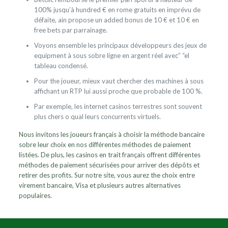
100% jusqu’à hundred € en rome gratuits en imprévu de
défaite, ain propose un added bonus de 10 € et 10 € en
free bets par parrainage.
Voyons ensemble les principaux développeurs des jeux de
equipment à sous sobre ligne en argent réel avec” “el
tableau condensé.
Pour the joueur, mieux vaut chercher des machines à sous
affichant un RTP lui aussi proche que probable de 100 %.
Par exemple, les internet casinos terrestres sont souvent
plus chers o qual leurs concurrents virtuels.
Nous invitons les joueurs français à choisir la méthode bancaire
sobre leur choix en nos différentes méthodes de paiement
listées. De plus, les casinos en trait français offrent différentes
méthodes de paiement sécurisées pour arriver des dépôts et
retirer des profits. Sur notre site, vous aurez the choix entre
virement bancaire, Visa et plusieurs autres alternatives
populaires.