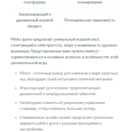
платформах
планирования
Захватывающий и
динамичный игровой
Потенциальная зависимость
процесс
Plinko game предлагает уникальный игровой опыт,
сочетающий в себе простоту, азарт и возможность крупного
выигрыша. Представленные ниже пункты помогут
сориентироваться в основных аспектах и особенностях этой
увлекательной игры.
Plinko – отличный выбор для новичков в мире азартных
игр, благодаря своей интуитивно понятной механике.
Игра подходит для игроков, предпочитающих
динамичный и непредсказуемый геймплей.
Необходимо помнить об умеренном управлении
ставками, чтобы избежать больших потерь.
Современные онлайн-казино предлагают различные
варианты plinko game с разными функциями и
настройками.