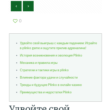
0
Удвойте свой выигрыш с каждым падением: Играйте
в plinko game и ощутите прилив адреналина!
История возникновения и эволюция Plinko
Механика и правила игры
Стратегии и тактики игры в plinko
Влияние фактора удачи и случайности
Тренды и будущее Plinko в онлайн-казино
Преимущества и недостатки Plinko
Удвойте свой