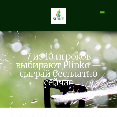
7 из 10 игроков
выбирают Plinko —
сыграй бесплатно
сейчас