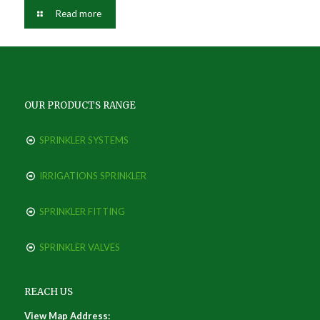
Read more
OUR PRODUCTS RANGE
SPRINKLER SYSTEMS
IRRIGATIONS SPRINKLER
SPRINKLER FITTING
SPRINKLER VALVES
REACH US
View Map Address: