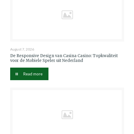
August 7, 2026
De Responsive Design van Casina Casino: Topkwaliteit
voor de Mobiele Speler uit Nederland
Read more