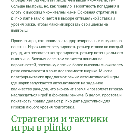
определяет размер выигрыша. Чем выше множитель, тем
больше выигрыш, но, как правило, вероятность попадания в
слоты с высоким множителем ниже. Основная стратегия в
plinko game заключается в выборе оптимальной ставки и
уровня риска, чтобы максимизировать свои шансы на
выигрыш.
Правила игры, как правило, стандартизированы и интуитивно
понятны. Игрок может регулировать размер ставки на каждый
раунд, что позволяет контролировать размер потенциального
выигрыша. Важным аспектом является понимание
вероятностей, поскольку слоты с более высоким множителем
реже оказываются в зоне досягаемости шарика. Многие
платформы также предлагают режим автоматической игры,
где шарик запускается автоматически на заданное
количество раундов, что экономит время и позволяет игрокам
наслаждаться игрой в фоновом режиме. В целом, простота и
понятность правил делают plinko game доступной для
игроков любого уровня подготовки.
Стратегии и тактики
игры в plinko