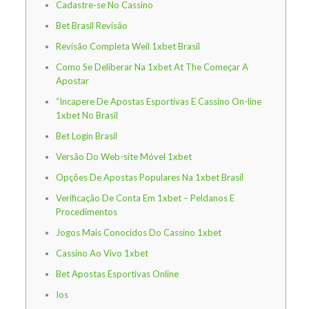
Cadastre-se No Cassino
Bet Brasil Revisão
Revisão Completa Weil 1xbet Brasil
Como Se Deliberar Na 1xbet At The Começar A
Apostar
“Incapere De Apostas Esportivas E Cassino On-line
1xbet No Brasil
Bet Login Brasil
Versão Do Web-site Móvel 1xbet
Opções De Apostas Populares Na 1xbet Brasil
Verificação De Conta Em 1xbet – Peldanos E
Procedimentos
Jogos Mais Conocidos Do Cassino 1xbet
Cassino Ao Vivo 1xbet
Bet Apostas Esportivas Online
Ios