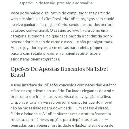
espetáculo de tensão, precisão e adrenalina.
Você pode baixar o aplicativo do computador the partir do
web site oficial da 1xBet Brasil. Na 1xBet, os jogos com crupiê
ao vivo ganharam espaço próprio, sendo destacados perform
catálogo convencional. O cassino ao vivo figura como uma
categoria autônoma, no qual cada partida é conduzida por o
revendedor humano de carne e osso — e não por algoritmos.
Aqui, o jogador ingressa em mesas para roleta, pôquer ou
bacará com retailers reais, em ambientes autênticos e
atmosferas cinematográficas.
Opções De Apostas Buscados Na 1xbet
Brasil
A user interface da 1xBet foi concebida com necesidad estético
e faro na experiência do usuário. Em loads elegantes de azul e
branco, to site transmite leveza visual e navegação intuitiva.
Disponível total na versão personal computer quanto móvel,
não há necessidade para downloads — um acesso é direto,
fluido e indudable. A 1xBet oferece uma estrutura financeira
robusta, com inúmeras opções para depósitos e saques —
pensadas para asegurar praticidade e fluidez na sua etapa de