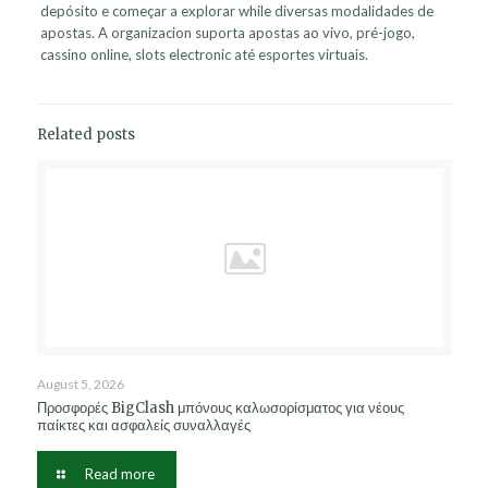
depósito e começar a explorar while diversas modalidades de
apostas. A organizacion suporta apostas ao vivo, pré-jogo,
cassino online, slots electronic até esportes virtuais.
Related posts
August 5, 2026
Προσφορές BigClash μπόνους καλωσορίσματος για νέους
παίκτες και ασφαλείς συναλλαγές
Read more