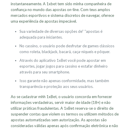
instantaneamente. A 1xbet tem sido minha companheira de
confiança no mundo das apostas on-line. Com teus amplos
mercados esportivos e sistema discretos de navegar, oferece
uma experiência de apostas impecável.
Sua variedade de diversas opções de” “apostas é
adequada para iniciantes.
No cassino, o usuário pode desfrutar de games clássicos
como roleta, blackjack, bacará, caça-níqueis e pôquer.
Através do aplicativo 1xBet você pode apostar em
esportes, jogar jogos para cassino e estafar dinheiro
através para seu smartphone.
Isso garante não apenas conformidade, mas também
transparência e proteção aos seus usuários.
Ao se cadastrar mhh 1xBet, o usuário concorda em fornecer
informações verdadeiras, servir maior de idade (18+) e não
utilizar práticas fraudulentas. A 1xBet reserva-se o direito de
suspender contas que violem os termos ou utilizem métodos de
apostas automatizadas sem autorização. As apostas são
consideradas válidas apenas após confirmação eletrônica e não