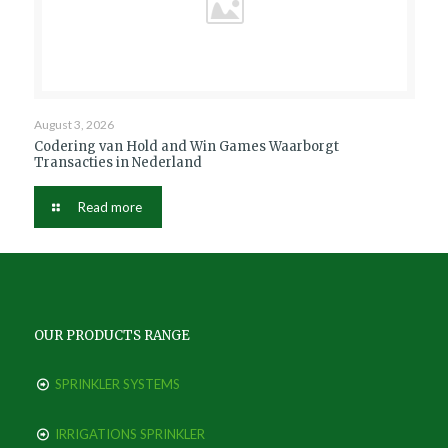
August 3, 2026
Codering van Hold and Win Games Waarborgt
Transacties in Nederland
Read more
OUR PRODUCTS RANGE
SPRINKLER SYSTEMS
IRRIGATIONS SPRINKLER