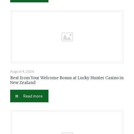
August 4, 2026
Best from Your Welcome Bonus at Lucky Hunter Casino in
New Zealand
Read more