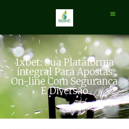
1xbet: Sua Plataforma
íntegral Para Apostas
On-line Com Segurança
E Diversão