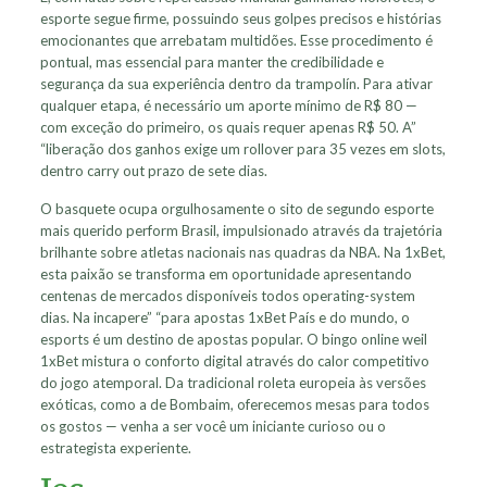
esporte segue firme, possuindo seus golpes precisos e histórias
emocionantes que arrebatam multidões. Esse procedimento é
pontual, mas essencial para manter the credibilidade e
segurança da sua experiência dentro da trampolín. Para ativar
qualquer etapa, é necessário um aporte mínimo de R$ 80 —
com exceção do primeiro, os quais requer apenas R$ 50. A”
“liberação dos ganhos exige um rollover para 35 vezes em slots,
dentro carry out prazo de sete dias.
O basquete ocupa orgulhosamente o sito de segundo esporte
mais querido perform Brasil, impulsionado através da trajetória
brilhante sobre atletas nacionais nas quadras da NBA. Na 1xBet,
esta paixão se transforma em oportunidade apresentando
centenas de mercados disponíveis todos operating-system
dias. Na incapere” “para apostas 1xBet País e do mundo, o
esports é um destino de apostas popular. O bingo online weil
1xBet mistura o conforto digital através do calor competitivo
do jogo atemporal. Da tradicional roleta europeia às versões
exóticas, como a de Bombaim, oferecemos mesas para todos
os gostos — venha a ser você um iniciante curioso ou o
estrategista experiente.