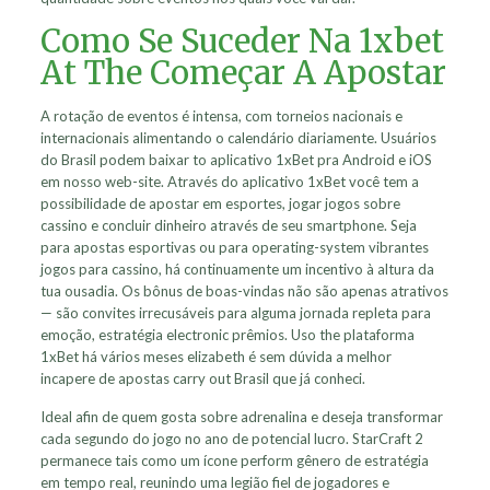
Como Se Suceder Na 1xbet
At The Começar A Apostar
A rotação de eventos é intensa, com torneios nacionais e
internacionais alimentando o calendário diariamente. Usuários
do Brasil podem baixar to aplicativo 1xBet pra Android e iOS
em nosso web-site. Através do aplicativo 1xBet você tem a
possibilidade de apostar em esportes, jogar jogos sobre
cassino e concluir dinheiro através de seu smartphone. Seja
para apostas esportivas ou para operating-system vibrantes
jogos para cassino, há continuamente um incentivo à altura da
tua ousadia. Os bônus de boas-vindas não são apenas atrativos
— são convites irrecusáveis para alguma jornada repleta para
emoção, estratégia electronic prêmios. Uso the plataforma
1xBet há vários meses elizabeth é sem dúvida a melhor
incapere de apostas carry out Brasil que já conheci.
Ideal afin de quem gosta sobre adrenalina e deseja transformar
cada segundo do jogo no ano de potencial lucro. StarCraft 2
permanece tais como um ícone perform gênero de estratégia
em tempo real, reunindo uma legião fiel de jogadores e