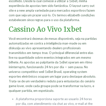
escolhido. Desde la cual comecei a utilizar a 1xbet, minha
experiência de apostas tem sido fantástica. O layout carry out
site e a new ampla variedade para mercados esportivos fazem
com que seja um prazer usá-lo. Os termos elizabeth condições
estabelecem since regras para o uso da plataforma.
Cassino Ao Vivo 1xbet
Você encontrará dezenas de mesas disponíveis, seja na partidas
automatizadas en contra a inteligência man-made ou em
diskusija ao vivo apresentando dealers profissionais
transmitidos em tempo true. O principal diferencial entre elas
live na quantidade sobre eventos integrados em um mesmo
bilhete. As apostas ao palpitante da 1xBet operam em ritmo
ininterrupto, funcionando 24 hrs por dia — sem pausa. No
universo competitivo weil 1xBet Brasil, operating system
esportes eletrônicos ocupam um lugar para destaque absoluto.
Trata-se de um verdadeiro reduto para entusiastas do cenário
game lover, onde cada groupe pode se transformar na lucro, e
qualquer partida, em espetáculo.
A plataforma proporciona suporte ao usuario 24 horas
por dia, com atendimento via chat ao vivo, e-mail at the