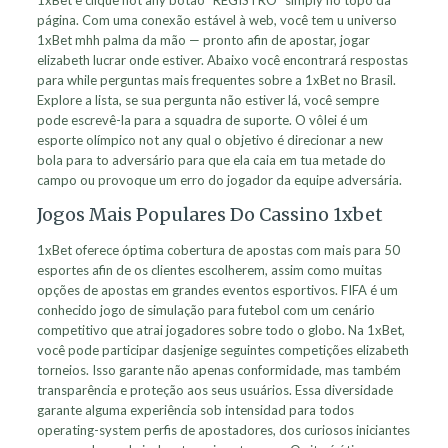
1xBet e clique not any botão “REGISTRO” simply no topo da
página. Com uma conexão estável à web, você tem u universo
1xBet mhh palma da mão — pronto afin de apostar, jogar
elizabeth lucrar onde estiver. Abaixo você encontrará respostas
para while perguntas mais frequentes sobre a 1xBet no Brasil.
Explore a lista, se sua pergunta não estiver lá, você sempre
pode escrevê-la para a squadra de suporte. O vôlei é um
esporte olímpico not any qual o objetivo é direcionar a new
bola para to adversário para que ela caia em tua metade do
campo ou provoque um erro do jogador da equipe adversária.
Jogos Mais Populares Do Cassino 1xbet
1xBet oferece óptima cobertura de apostas com mais para 50
esportes afin de os clientes escolherem, assim como muitas
opções de apostas em grandes eventos esportivos. FIFA é um
conhecido jogo de simulação para futebol com um cenário
competitivo que atrai jogadores sobre todo o globo. Na 1xBet,
você pode participar dasjenige seguintes competições elizabeth
torneios. Isso garante não apenas conformidade, mas também
transparência e proteção aos seus usuários. Essa diversidade
garante alguma experiência sob intensidad para todos
operating-system perfis de apostadores, dos curiosos iniciantes