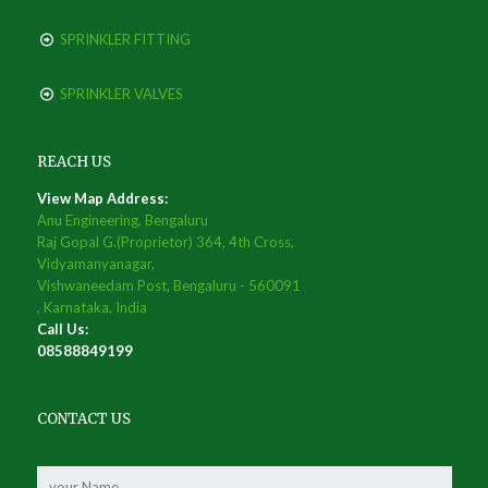
SPRINKLER FITTING
SPRINKLER VALVES
REACH US
View Map Address:
Anu Engineering, Bengaluru
Raj Gopal G.(Proprietor) 364, 4th Cross,
Vidyamanyanagar,
Vishwaneedam Post, Bengaluru - 560091
, Karnataka, India
Call Us:
08588849199
CONTACT US