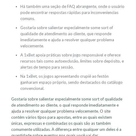
Há também uma seção de FAQ abrangente, onde o usuário
pode encontrar respostas rápidas para inconveniencias
comuns.
Gostaria sobre salientar especialmente some sort of
qualidade de atendimento ao cliente, que responde
imediatamente e ajuda a resolver qualquer problema
velocemente.
A 1xBet apoia práticas sobre jogo responsável e oferece
recursos tais como autoexclusão, limites sobre depósito, e
alertas de tempo para sessão.
Na 1xBet, os jogos apresentando crupiê ao festón
ganharam espaço próprio, sendo destacados do catálogo
convencional.
Gostaria sobre salientar especialmente some sort of qualidade
de atendimento ao cliente, o qual responde imediatamente e
ajuda a resolver qualquer problema velocemente. O site
contém vários tipos para apostas, entre as quais existem
únicas, expressas e combinadas os quais são as também
comumente utilizadas. A diferença entre qualquer um deles é a
quantidade sobre eventos nos quais você vai dar.