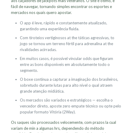
aos caçadores de jackpots mais veteranos. O site é ótimo, e
fácil de navegar, tornando simples encontrar os esportes e
mercados nos quais quero apostar.
O app é leve, rápido e constantemente atualizado,
garantindo uma experiência fluida.
Com tiroteios vertiginosos at the táticas agressivas, to
jogo se tornou um terreno fértil para adrenalina at the
rivalidades acirradas.
Em muitos casos, é possível vincular odds que figuram
entre as bons disponíveis em absolutamente todo o
segmento.
O boxe continua a capturar a imaginação dos brasileiros,
sobretudo durante lutas para alto nível o qual atraem
grande atenção midiática.
Os mercados são variados e estratégicos — escolha o
vencedor direto, aposte zero empate técnico ou opte pelo
popular formato Vitória (2Way).
Os saques são processados velocemente, com prazos la cual
variam de min a algumas hrs, dependendo do método