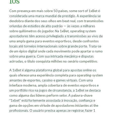
Ios
Com presença em mais sobre 50 países, some sort of 1xBet é
considerada uma marca mundial de prestígio. A experiência se
desdobra diante dos seus olhos em beat real, com transmissões
oriundas de estúdios de alto padrão — às vezes a milhares
sobre quilômetros do jogador. Na 1xBet, operating system
apostadores têm acesso privilegiado a transmissões ao vivo de
uma ampla gama para eventos esportivos, desde confrontos
locais até torneios internacionais sobre grande porte. Trata-se
de um épico digital onde cada movimento pode apartar o rumo
sobre uma guerra. Com sua intricada mecânica e disputas
acirradas, o título conquista milhões no cenário competitivo.
A 1xBet é alguma plataforma global para apostas online os
quais oferece uma experiência completa para operating-system
amantes de esportes, cassino e games virtuais. Com uma
interface moderna, ampla cobertura de eventos esportivos e
um portfólio rico na jogos de circunstancia, a 1xBet se destaca
como alguma das líderes perform setor. A palavra-chave
“1xbet” está fortemente associada à inovação, confiança e
gama de opções em virtude de apostadores iniciantes at the
profissionais. O usuário precisa apenas ze registrar, fazer 1