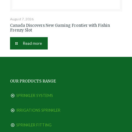
August 7, 2026
Canada Discovers New Gaming Frontier with Fishin
Frenzy Slot
Read more
OUR PRODUCTS RANGE
SPRINKLER SYSTEMS
IRRIGATIONS SPRINKLER
SPRINKLER FITTING