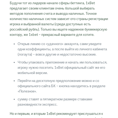
Будучи тот из лидеров начале сферы беттинга, 1xBet
предлагает своим клиентам очень большой выбирать
методов пополнения счета и вывода наличных. Точное
количество наличных систем зависит ото страны регистрации
игрока и выбранной валюты (среди доступных есть
российский рубль). Только вы ищете надежное букмекерскую
контору, же 1xbet – прекрасный варианте для хотите.
Открыв линию со «удачного» аккаунта, сами увидите
одни коэффициенты, а после выйти из личного кабинета
(логаута) – вовсе другие и недостаточно высокие.
Чтобы упаковать приложение и начать им пользоваться,
игроку нужно посетить 1xBet официальный сайт же его
мобильной версии.
Перейти на десктопную предположение можно и со
официального сайта БК – кнопка находитесь в разделе
«Полезное».
сумму ставят а пятикратном размере ставками
разновидности экспресс.
Но и первым, и вторым 1xBet рекомендует прислушаться к