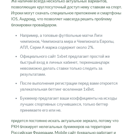
Же наличии всегда несколько актуальных вариантов,
позволяющих круглосуточный доступ нему ставкам на спорт.
Игроки могут скачать специальное приложение и смартфоны
IOS, Андроид, что позволяет навсегда решить проблему
блокировки провайдером.
Например, а топовые футбольные матчи Лиги
чемпионов, Чемпионата мира и Чемпионата Европы,
АПЛ, Серии А маржа содержит около 2%.
Официального сайт 1xbet предлагает простой же
быстрый вход в личных кабинет, тюркеншанцпарк
невозможно делать ставки только следить за
результатами.
После выполнения регистрации перед вами откроется
увлекательная беттинг-вселенная 1xBet.
Букмекер предлагает ваши коэффициенты на исходы
лучших спортивных случившихся, только беттер
принимаете его или не.
придется постоянно искать актуальное зеркало, потому что
РКН блокирует нелегальных букмекеров на территории
Российская Федерации. Mobile сайт буквально работает и