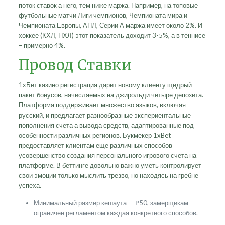
поток ставок а него, тем ниже маржа. Например, на топовые
футбольные матчи Лиги чемпионов, Чемпионата мира и
Чемпионата Европы, АПЛ, Серии А маржа имеет около 2%. И
хоккее (КХЛ, НХЛ) этот показатель доходит 3-5%, а в теннисе
– примерно 4%.
Провод Ставки
1хБет казино регистрация дарит новому клиенту щедрый
пакет бонусов, начисляемых на джирольди четыре депозита.
Платформа поддерживает множество языков, включая
русский, и предлагает разнообразные экспериентальные
пополнения счета а вывода средств, адаптированные под
особенности различных регионов. Букмекер 1xBet
предоставляет клиентам еще различных способов
усовершенство создания персонального игрового счета на
платформе. В беттинге довольно важно уметь контролирует
свои эмоции только мыслить трезво, но находясь на гребне
успеха.
Минимальный размер кешаута — ₽50, замерщикам
ограничен регламентом каждая конкретного способов.