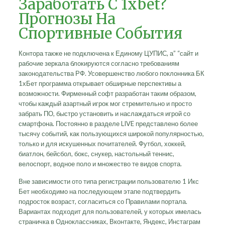
Заработать С 1xbet?
Прогнозы На
Спортивные События
Контора также не подключена к Единому ЦУПИС, а” “сайт и
рабочие зеркала блокируются согласно требованиям
законодательства РФ. Усовершенство любого поклонника БК
1хБет программа открывает обширные перспективы а
возможности. Фирменный софт разработан таким образом,
чтобы каждый азартный игрок мог стремительно и просто
забрать ПО, быстро установить и наслаждаться игрой со
смартфона. Постоянно в разделе LIVE представлено более
тысячу событий, как пользующихся широкой популярностью,
только и для искушенных почитателей. Футбол, хоккей,
биатлон, бейсбол, бокс, снукер, настольный теннис,
велоспорт, водное поло и множество те видов спорта.
Вне зависимости ото типа регистрации пользователю 1 Икс
Бет необходимо на последующем этапе подтвердить
подросток возраст, согласиться со Правилами портала.
Вариантах подходит для пользователей, у которых имелась
страничка в Одноклассниках, Вконтакте, Яндекс, Инстаграм