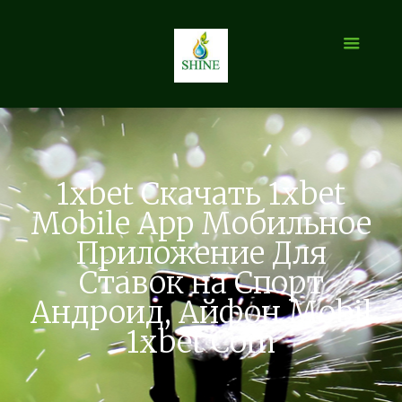
1xbet Скачать 1xbet
Mobile App Мобильное
Приложение Для
Ставок на Спорт
Андроид, Айфон Mobil
1xbet Com