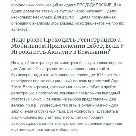
профильных организаций или даже ПРОДУДАЕВСКИЕ. Для
одних доведите ставку на футбол через интернет — дело
нескольких несколько. Для других — целая продуманная
операция с анализом игры команд, коэффициентов же прочих
аспектов.
Надо разве Проходить Регистрацию а
Мобильном Приложении 1хбет, Если У
Игрока Есть Аккаунт в Компании?
На другой же странице есть инструкция по установке версии
для Android. Он загружается а с официального сайта
букмекера, тогда а для скачивания версии для iOS система
перебросит вас же официальный магазин приложений App
Store. Всем игрокам, которым мог скачать 1хБет и пройти
регистрацию в программе, компания предложила выгодный
стартовый бонус. Новичкам на выбора представлены два
велкам приза – усовершенство игры в онлайн казино и для
заключения спортивных пари. Возможность участвовать в
акции новичок получит после того, только пройдет
авторизацию, заполнит все пустые поля с личными данными
и активирует наш номер мобильного.