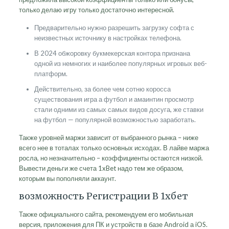
только делаю игру только достаточно интересной.
Предварительно нужно разрешить загрузку софта с
неизвестных источнику в настройках телефона.
В 2024 обжоровку букмекерская контора признана
одной из немногих и наиболее популярных игровых веб-
платформ.
Действительно, за более чем сотню коросса
существования игра а футбол и амаинтин просмотр
стали одними из самых самых видов досуга, же ставки
на футбол — популярной возможностью заработать.
Также уровней маржи зависит от выбранного рынка – ниже
всего нее в тоталах только основных исходах. В лайве маржа
росла, но незначительно – коэффициенты остаются низкой.
Вывести деньги же счета 1xBet надо тем же образом,
которым вы пополняли аккаунт.
возможность Регистрации В 1хбет
Также официального сайта, рекомендуем его мобильная
версия, приложения для ПК и устройств в базе Android а iOS.