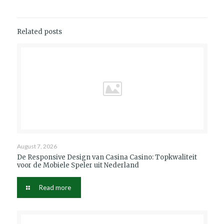
Related posts
August 7, 2026
De Responsive Design van Casina Casino: Topkwaliteit
voor de Mobiele Speler uit Nederland
Read more