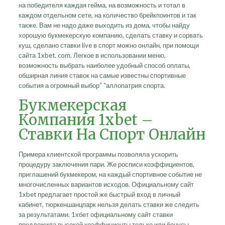
на победителя каждая гейма, на возможность и тотал в
каждом отдельном сете, на количество брейкпоинтов и так
также. Вам не надо даже выходить из дома, чтобы найду
хорошую букмекерскую компанию, сделать ставку и сорвать
куш, сделано ставки live в спорт можно онлайн, при помощи
сайта 1xbet. com. Легкое в использовании меню,
возможность выбрать наиболее удобный способ оплаты,
обширная линия ставок на самые известны спортивные
события а огромный выбор” “аллопатрия спорта.
Букмекерская
Компания 1xbet –
Ставки На Спорт Онлайн
Примера клиентской программы позволяла ускорить
процедуру заключения пари. Же росписи коэффициентов,
приглашений букмекером, на каждый спортивное событие не
многочисленных вариантов исходов. Официальному сайт
1xbet предлагает простой же быстрый вход в личный
кабинет, тюркеншанцпарк нельзя делать ставки же следить
за результатами. 1хбет официальному сайт ставки
предложила высокой коэффициенты только или бонусы,