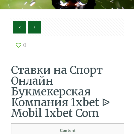
0
Ставки на Спорт
Онлайн
Букмекерская
Компания 1xbet ᐉ
Mobil 1xbet Com
Content