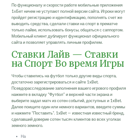
По функционалу и скорости работе мобильные приложения
1хБет ничем не уступают полной версии сайта. Игроки могут
пройдет регистрацию и идентификацию, пополнять счет же
выводить средства, сделали ставки на спорт в прематче
только лайве, использовать бонусы, общаться с саппортом.
Мобильный клиент дублирует функционал официального
сайта и позволяет управлять личным профилем.
Ставки Лайв — Ставки
на Спорт Во время Игры
Чтобы ставились на футбол только другие виды спорта,
достаточно зарегистрироваться и сайте 1xBet.
Псевдорасследование заполнения вашего игрового профиля
нажмите в вкладку “Футбол” и верхней части экрана и
выберите задал матч из сотен событий, доступных и 1xBet.
Далее поищите один или немного вариантов, введите суммы
и нажмите “Поставить”. 1xBet — известная известный бренд,
сделавший доверие сотен тысяч клиентов во всех уголках
земного земного.
На