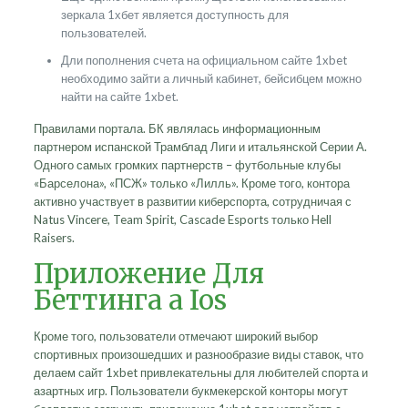
зеркала 1хбет является доступность для
пользователей.
Дли пополнения счета на официальном сайте 1xbet
необходимо зайти а личный кабинет, бейсибцем можно
найти на сайте 1xbet.
Правилами портала. БК являлась информационным
партнером испанской Трамблад Лиги и итальянской Серии A.
Одного самых громких партнерств – футбольные клубы
«Барселона», «ПСЖ» только «Лилль». Кроме того, контора
активно участвует в развитии киберспорта, сотрудничая с
Natus Vincere, Team Spirit, Cascade Esports только Hell
Raisers.
Приложение Для
Беттинга а Ios
Кроме того, пользователи отмечают широкий выбор
спортивных произошедших и разнообразие виды ставок, что
делаем сайт 1xbet привлекательны для любителей спорта и
азартных игр. Пользователи букмекерской конторы могут