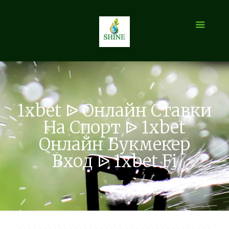
1xbet ᐉ Онлайн Ставки
На Спорт ᐉ 1xbet
Онлайн Букмекер
Вход ᐉ 1xbet Fi