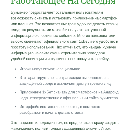
Работающее На Сегодня
Букмекер предоставляет остальным пользователям
возможность скачать и установить приложение на смартфон
или планшет. Это позволяет быстро и удобное делать ставки,
следя за результатами матчей и получать актуальный
информацию о спортивных событиях. Многие пользователи
высоко оценивают официального сайт 1xbet и его удобство и
простоту использования. Них отмечают, что найдем нужную
информацию на сайте очень стремительно благодаря
удобной навигации и интуитивно понятному интерфейсу.
Игроки могут скачать специальное
Это гарантирует, но все транзакции выполняются в
защищённой среде и исключает доступ третьих лиц.
Приложение 1хБет скачать для смартфонов на Андроид
надо непосредственно с официальным сайта букмекера.
Интерфейс инстинктивно понятен, в нем легко
разобраться и начать делать ставки.
Этот вариантах подходит тем, не предпочитает сразу создать
максимально полный только защищённый аккаунт. Игрок