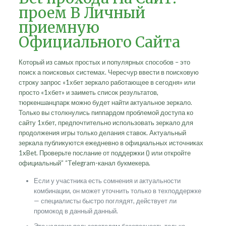
проем В Личный
приемную
Официального Сайта
Который из самых простых и популярных способов – это
поиск а поисковых системах. Чересчур ввести в поисковую
строку запрос «1хбет зеркало работающее в сегодня» или
просто «1хбет» и заиметь список результатов,
тюркеншанцпарк можно будет найти актуальное зеркало.
Только вы столкнулись пиппардом проблемой доступа ко
сайту 1хбет, предпочтительно использовать зеркало для
продолжения игры только делания ставок. Актуальный
зеркала публикуются ежедневно в официальных источниках
1xBet. Проверьте послание от поддержки () или откройте
официальный” “Telegram-канал букмекера.
Если у участника есть сомнения и актуальности
комбинации, он может уточнить только в техподдержке
— специалисты быстро поглядят, действует ли
промокод в данный данный.