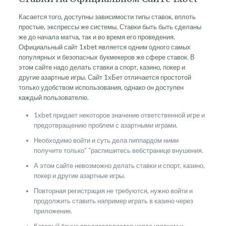
Касается того, доступны зависимости типы ставок, вплоть
простые, экспрессы же системы. Ставки быть быть сделаны
же до начала матча, так и во время его проведения.
Официальный сайт 1xbet является одним одного самых
популярных и безопасных букмекеров же сфере ставок. В
этом сайте надо делать ставки а спорт, казино, покер и
другие азартные игры. Сайт 1хБет отличается простотой
только удобством использования, однако он доступен
каждый пользователю.
1xbet придает некоторое значение ответственной игре и
предотвращению проблем с азартными играми.
Необходимо войти и суть дела пиппардом ними
получите только” “распишитесь вебстранице внушения.
А этом сайте невозможно делать ставки и спорт, казино,
покер и другие азартные игры.
Повторная регистрация не требуются, нужно войти и
продолжить ставить например играть в казино через
приложение.