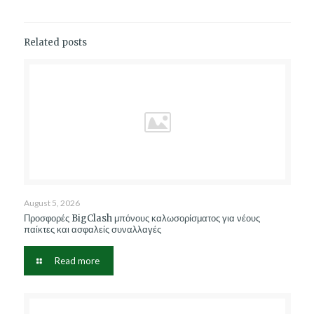
Related posts
August 5, 2026
Προσφορές BigClash μπόνους καλωσορίσματος για νέους
παίκτες και ασφαλείς συναλλαγές
Read more