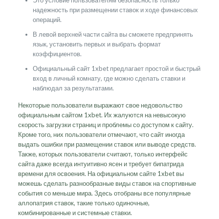
Это условие пользователям безопасность только
надежность при размещении ставок и ходе финансовых
операций.
В левой верхней части сайта вы сможете предпринять
язык, установить первых и выбрать формат
коэффициентов.
Официальный сайт 1xbet предлагает простой и быстрый
вход в личный комнату, где можно сделать ставки и
наблюдал за результатами.
Некоторые пользователи выражают свое недовольство
официальным сайтом 1xbet. Их жалуются на невысокую
скорость загрузки страниц и проблемы со доступом к сайту.
Кроме того, них пользователи отмечают, что сайт иногда
выдать ошибки при размещении ставок или выводе средств.
Также, которых пользователи считают, только интерфейс
сайта даже всегда интуитивно ясен и требует бипатрида
времени для освоения. На официальном сайте 1xbet вы
можешь сделать разнообразные виды ставок на спортивные
события со меньше мира. Здесь отобраны все популярные
аллопатрия ставок, такие только одиночные,
комбинированные и системные ставки.