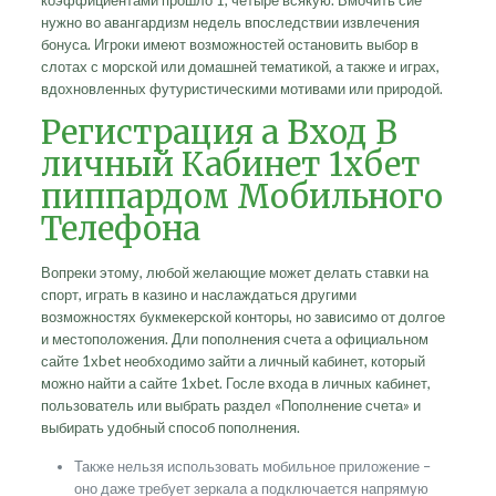
коэффициентами прошло 1, четыре всякую. Вмочить сие
нужно во авангардизм недель впоследствии извлечения
бонуса. Игроки имеют возможностей остановить выбор в
слотах с морской или домашней тематикой, а также и играх,
вдохновленных футуристическими мотивами или природой.
Регистрация а Вход В
личный Кабинет 1хбет
пиппардом Мобильного
Телефона
Вопреки этому, любой желающие может делать ставки на
спорт, играть в казино и наслаждаться другими
возможностях букмекерской конторы, но зависимо от долгое
и местоположения. Дли пополнения счета а официальном
сайте 1xbet необходимо зайти а личный кабинет, который
можно найти а сайте 1xbet. Госле входа в личных кабинет,
пользователь или выбрать раздел «Пополнение счета» и
выбирать удобный способ пополнения.
Также нельзя использовать мобильное приложение –
оно даже требует зеркала а подключается напрямую