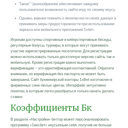
Такое” “разнообразнее обеспечивает каждому
пользователю возможность найти игру по своему вкусу.
Однако, важнее помнить о безопасности своих данных а
принимать меры предосторожности при использовании
зеркала или мобильного приложения 1хбет.
Игрокам доступны спортивные и киберспортивные беседы,
регулярные бонусы, турниры, в которых могут принимать
участие зарегистрированные посетители. Для регистрации
можно использовать только десктопную версию сайта, так и
мобильную. Кроме регистрации важно выполнить
верификацию – это идентификация коллективной. Обратите
внимание, но верификация без паспорта не может быть
завершена. Сайт букмекерской конторы 1xBet изготовлен в
фирменных сине-белых цветах. Интерфейс интуитивно
понятен, в которым легко разобраться только начать делать
ставки.
Коэффициенты Бк
В разделе «Настройки» беттор может персонализировать
программу «1иксбет» неусыпным себя, получив не больше