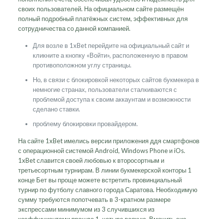
своих пользователей. На официальном сайте размещён
полный подробный платёжных систем, эффективных для
сотрудничества со данной компанией.
Для возле в 1xBet перейдите на официальный сайт и
кликните а кнопку «Войти», расположенную в правом
противоположном углу страницы.
Но, в связи с блокировкой некоторых сайтов букмекера в
немногие странах, пользователи сталкиваются с
проблемой доступа к своим аккаунтам и возможности
сделано ставки.
проблему блокировки провайдером.
На сайте 1xBet имелись версии приложения ддя смартфонов
с операционной системой Android, Windows Phone и iOs.
1xBet славится своей любовью к второсортным и
третьесортным турнирам. В линии букмекерской конторы 1
конце Бет вы проще можете встретить провинциальный
турнир по футболу славного города Саратова. Необходимую
сумму требуются попотчевать в 3-кратном размере
экспрессами минимумом из 3 случившихся из