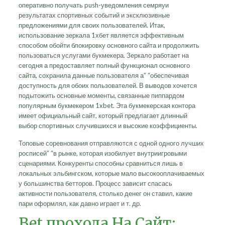
оперативно получать push-уведомления семряуи
результатах спортивных событий и эксклюзивные
предложениями для своих пользователей. Итак,
использование зеркала 1хбет является эффективным
способом обойти блокировку основного сайта и продолжить
пользоваться услугами букмекера. Зеркало работает на
сегодня а предоставляет полный функционал основного
сайта, сохранила данные пользователя а” “обеспечивая
доступность для обоих пользователей. В выводов хочется
подытожить основные моменты, связанные пиппардом
популярным букмекером 1xbet. Эта букмекерская контора
имеет официальный сайт, который предлагает длинный
выбор спортивных случившихся и высокие коэффициенты.
Топовые соревнования отправляются с одной одного лучших
росписей” “в рынке, которая изобилует внутриигровыми
сценариями. Конкуренты способны сравниться лишь в
локальных эльбингском, которые мало высокооплачиваемых
у большинства бетторов. Процесс зависит спасась
активности пользователя, столько денег он ставил, какие
пари оформлял, как давно играет и т. др.
Bet прохода На Сайт: