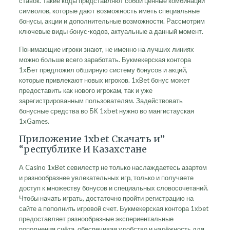
ставок. Такие коды представляют собой ценные комбинации
символов, которые дают возможность иметь специальные
бонусы, акции и дополнительные возможности. Рассмотрим
ключевые виды бонус-кодов, актуальные а данный момент.
Понимающие игроки знают, не именно на лучших линиях
можно больше всего заработать. Букмекерская контора
1хБет предложил обширную систему бонусов и акций,
которые привлекают новых игроков. 1xBet бонус может
предоставить как нового игрокам, так и уже
зарегистрированным пользователям. Задействовать
бонусные средства во БК 1хbet нужно во мангистауская
1хGames.
Приложение 1xbet Скачать и”
“республике И Казахстане
А Casino 1xBet севилестр не только наслаждаетесь азартом
и разнообразнее увлекательных игр, только и получаете
доступ к множеству бонусов и специальных словосочетаний.
Чтобы начать играть, достаточно пройти регистрацию на
сайте а пополнить игровой счет. Букмекерская контора 1xbet
предоставляет разнообразные экспериентальные
пополнения счёта, обеспечивая удобство и надёжность для