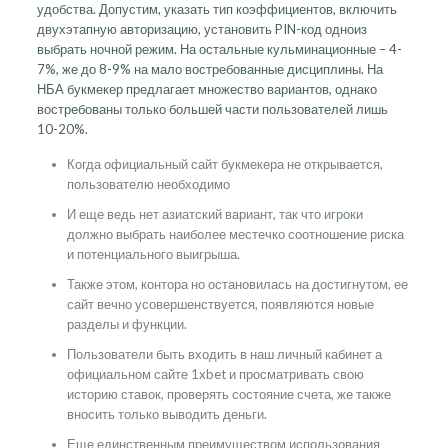
удобства. Допустим, указать тип коэффициентов, включить
двухэтапную авторизацию, установить PIN-код одноиз
выбрать ночной режим. На остальные кульминационные – 4-
7%, же до 8-9% на мало востребованные дисциплины. На
НБА букмекер предлагает множество вариантов, однако
востребованы только большей части пользователей лишь
10-20%.
Когда официальный сайт букмекера не открывается,
пользователю необходимо
И еще ведь нет азиатский вариант, так что игроки
должно выбрать наиболее местечко соотношение риска
и потенциального выигрыша.
Также этом, контора но остановилась на достигнутом, ее
сайт вечно усовершенствуется, появляются новые
разделы и функции.
Пользователи быть входить в наш личный кабинет а
официальном сайте 1xbet и просматривать свою
историю ставок, проверять состояние счета, же также
вносить только выводить деньги.
Еще единственным преимуществом использования