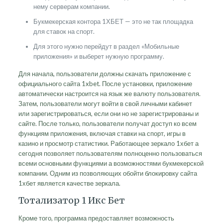
нему серверам компании.
Букмекерская контора 1ХБЕТ — это не так площадка
для ставок на спорт.
Для этого нужно перейдут в раздел «Мобильные
приложения» и выберет нужную программу.
Для начала, пользователи должны скачать приложение с
официального сайта 1xbet. После установки, приложение
автоматически настроится на язык же валюту пользователя.
Затем, пользователи могут войти в свой личными кабинет
или зарегистрироваться, если они но не зарегистрированы и
сайте. После только, пользователи получат доступ ко всем
функциям приложения, включая ставки на спорт, игры в
казино и просмотр статистики. Работающее зеркало 1хбет а
сегодня позволяет пользователям полноценно пользоваться
всеми основными функциями а возможностями букмекерской
компании. Одним из позволяющих обойти блокировку сайта
1хбет является качестве зеркала.
Тотализатор 1 Икс Бет
Кроме того, программа предоставляет возможность