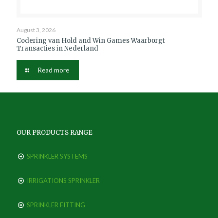
August 3, 2026
Codering van Hold and Win Games Waarborgt
Transacties in Nederland
Read more
OUR PRODUCTS RANGE
SPRINKLER SYSTEMS
IRRIGATIONS SPRINKLER
SPRINKLER FITTING