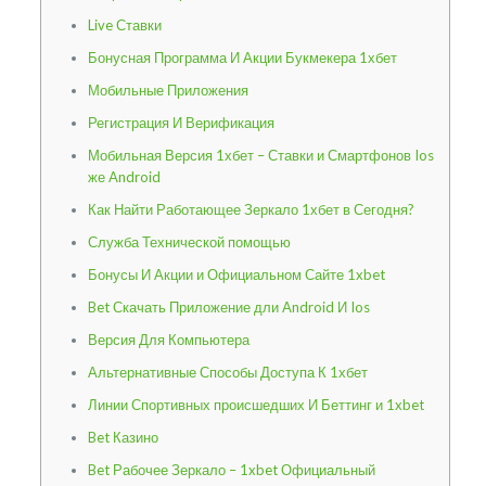
Live Ставки
Бонусная Программа И Акции Букмекера 1хбет
Мобильные Приложения
Регистрация И Верификация
Мобильная Версия 1хбет – Ставки и Смартфонов Ios
же Android
Как Найти Работающее Зеркало 1хбет в Сегодня?
Служба Технической помощью
Бонусы И Акции и Официальном Сайте 1xbet
Bet Скачать Приложение дли Android И Ios
Версия Для Компьютера
Альтернативные Способы Доступа К 1хбет
Линии Спортивных происшедших И Беттинг и 1xbet
Bet Казино
Bet Рабочее Зеркало – 1xbet Официальный