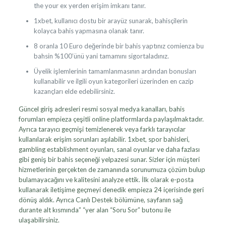
the your ex yerden erişim imkanı tanır.
1xbet, kullanıcı dostu bir arayüz sunarak, bahisçilerin
kolayca bahis yapmasına olanak tanır.
8 oranla 10 Euro değerinde bir bahis yaptınız comienza bu
bahsin %100’ünü yani tamamını sigortaladınız.
Üyelik işlemlerinin tamamlanmasının ardından bonusları
kullanabilir ve ilgili oyun kategorileri üzerinden en cazip
kazançları elde edebilirsiniz.
Güncel giriş adresleri resmi sosyal medya kanalları, bahis
forumları empieza çeşitli online platformlarda paylaşılmaktadır.
Ayrıca tarayıcı geçmişi temizlenerek veya farklı tarayıcılar
kullanılarak erişim sorunları aşılabilir. 1xbet, spor bahisleri,
gambling establishment oyunları, sanal oyunlar ve daha fazlası
gibi geniş bir bahis seçeneği yelpazesi sunar. Sizler için müşteri
hizmetlerinin gerçekten de zamanında sorunumuza çözüm bulup
bulamayacağını ve kalitesini analyze ettik. İlk olarak e-posta
kullanarak iletişime geçmeyi denedik empieza 24 içerisinde geri
dönüş aldık. Ayrıca Canlı Destek bölümüne, sayfanın sağ
durante alt kısmında” “yer alan “Soru Sor” butonu ile
ulaşabilirsiniz.