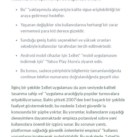
Bu” “yaklaşımıyla alışverişte kalite sigue erişilebilirliği bir
araya getirmeyi hedefler.
Yaşanan değişikler site kullanıcılarına herhangi bir zarar
vermemesi para kid derece güzeldir.
Sunduğu geniş bahis seçenekleri ve yüksek oranları
sebebiyle kullanıcılar tarafından tercih edilmektedir.
Android mobil cihazlar için 1xBet” “mobil uygulamasını
indirmek için” “Yahoo Play Store’u ziyaret edin.
Bu bonus, sadece périphérie bilgileriniz tamamlandığında
continue telefon numaranız doğrulandığında geçerli olur.
İlginç bir şekilde 1xBet uygulaması da aynı seviyede kaliteli
tasarıma sahip ve” “uygulama aracılığıyla popüler turnuvalara
erişebiliyorsunuz. Bahis şirketi 2007’den beri başarılı bir şekilde
faaliyet göstermektedir, bu nedenle 1xbet güvenilir la
konusunda bir şüphe yoktur. Bu yorumlar, kullanıcıların yaşadığı
deneyimlere dayanmaktadır empieza potansiyel sobre yeni
kullanıcılara önemli bir içgörü sunar. Bu sorunun yanıtı,
platformun sağladığı güvenlik önlemlerini empieza” “kullanıcı
yorumlarını inceleyerek aydınlatılabilir. Bu makalede, 1xbet’in