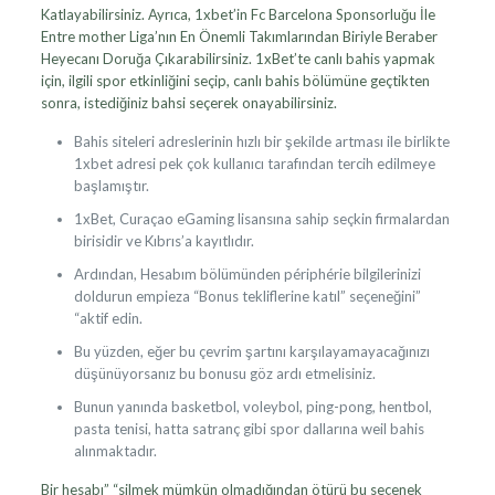
Katlayabilirsiniz. Ayrıca, 1xbet’in Fc Barcelona Sponsorluğu İle
Entre mother Liga’nın En Önemli Takımlarından Biriyle Beraber
Heyecanı Doruğa Çıkarabilirsiniz. 1xBet’te canlı bahis yapmak
için, ilgili spor etkinliğini seçip, canlı bahis bölümüne geçtikten
sonra, istediğiniz bahsi seçerek onayabilirsiniz.
Bahis siteleri adreslerinin hızlı bir şekilde artması ile birlikte
1xbet adresi pek çok kullanıcı tarafından tercih edilmeye
başlamıştır.
1xBet, Curaçao eGaming lisansına sahip seçkin firmalardan
birisidir ve Kıbrıs’a kayıtlıdır.
Ardından, Hesabım bölümünden périphérie bilgilerinizi
doldurun empieza “Bonus tekliflerine katıl” seçeneğini”
“aktif edin.
Bu yüzden, eğer bu çevrim şartını karşılayamayacağınızı
düşünüyorsanız bu bonusu göz ardı etmelisiniz.
Bunun yanında basketbol, voleybol, ping-pong, hentbol,
pasta tenisi, hatta satranç gibi spor dallarına weil bahis
alınmaktadır.
Bir hesabı” “silmek mümkün olmadığından ötürü bu seçenek