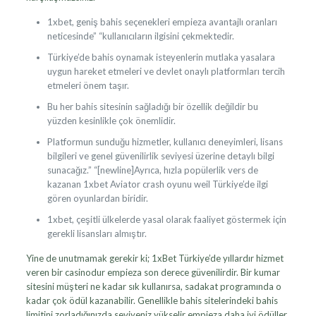
1xbet, geniş bahis seçenekleri empieza avantajlı oranları
neticesinde” “kullanıcıların ilgisini çekmektedir.
Türkiye’de bahis oynamak isteyenlerin mutlaka yasalara
uygun hareket etmeleri ve devlet onaylı platformları tercih
etmeleri önem taşır.
Bu her bahis sitesinin sağladığı bir özellik değildir bu
yüzden kesinlikle çok önemlidir.
Platformun sunduğu hizmetler, kullanıcı deneyimleri, lisans
bilgileri ve genel güvenilirlik seviyesi üzerine detaylı bilgi
sunacağız.” “[newline]Ayrıca, hızla popülerlik vers de
kazanan 1xbet Aviator crash oyunu weil Türkiye’de ilgi
gören oyunlardan biridir.
1xbet, çeşitli ülkelerde yasal olarak faaliyet göstermek için
gerekli lisansları almıştır.
Yine de unutmamak gerekir ki; 1xBet Türkiye’de yıllardır hizmet
veren bir casinodur empieza son derece güvenilirdir. Bir kumar
sitesini müşteri ne kadar sık kullanırsa, sadakat programında o
kadar çok ödül kazanabilir. Genellikle bahis sitelerindeki bahis
limitini zorladığınızda seviyeniz yükselir empieza daha iyi ödüller