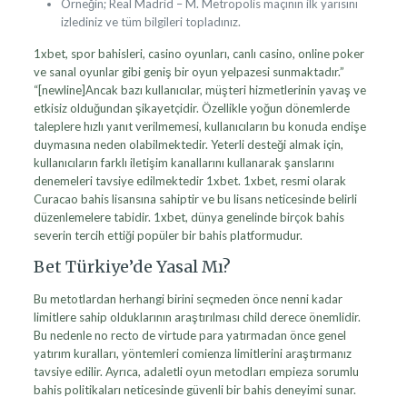
Örneğin; Real Madrid – M. Metropolis maçının ilk yarısını
izlediniz ve tüm bilgileri topladınız.
1xbet, spor bahisleri, casino oyunları, canlı casino, online poker
ve sanal oyunlar gibi geniş bir oyun yelpazesi sunmaktadır.”
“[newline]Ancak bazı kullanıcılar, müşteri hizmetlerinin yavaş ve
etkisiz olduğundan şikayetçidir. Özellikle yoğun dönemlerde
taleplere hızlı yanıt verilmemesi, kullanıcıların bu konuda endişe
duymasına neden olabilmektedir. Yeterli desteği almak için,
kullanıcıların farklı iletişim kanallarını kullanarak şanslarını
denemeleri tavsiye edilmektedir 1xbet. 1xbet, resmi olarak
Curacao bahis lisansına sahiptir ve bu lisans neticesinde belirli
düzenlemelere tabidir. 1xbet, dünya genelinde birçok bahis
severin tercih ettiği popüler bir bahis platformudur.
Bet Türkiye’de Yasal Mı?
Bu metotlardan herhangi birini seçmeden önce nenni kadar
limitlere sahip olduklarının araştırılması child derece önemlidir.
Bu nedenle no recto de virtude para yatırmadan önce genel
yatırım kuralları, yöntemleri comienza limitlerini araştırmanız
tavsiye edilir. Ayrıca, adaletli oyun metodları empieza sorumlu
bahis politikaları neticesinde güvenli bir bahis deneyimi sunar.