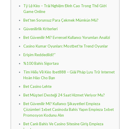
Tỷ Lệ Kèo – Trải Nghiệm Đỉnh Cao Trong Thế Giới
Game Online
Bet’ten Sorunsuz Para Çekmek Mümkün Mü?
Güvenilirlik Kriterleri
Bet Güvenilir Mi? Evrensel Kullanıcı Yorumları Analizi
Casino Kumar Oyunları: Mostbet’te Trend Oyunlar
Erişim Reddedildi!”
%100 Bahis Sigortası
Tìm Hiểu Về Kèo Ibet888 – Giải Pháp Lưu Trữ Internet
Hoàn Hảo Cho Bạn
Bet Casino Lehte
Bet Müşteri Desteği 24 Saat Hizmet Veriyor Mu?
Bet Güvenilir Mi? Kullanıcı Şikayetleri Empieza
Çözümleri 1xbet Casinoda Bahis Yapın Empieza 1xbet
Promosyon Kodunu Alın
Bet Canlı Bahis Ve Casino Sitesine Giriş Empieza