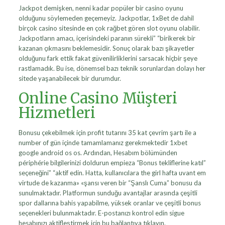
Jackpot demişken, nenni kadar popüler bir casino oyunu
olduğunu söylemeden geçemeyiz. Jackpotlar, 1xBet de dahil
birçok casino sitesinde en çok rağbet gören slot oyunu olabilir.
Jackpotların amacı, içerisindeki paranın sürekli” “birikerek bir
kazanan çıkmasını beklemesidir. Sonuç olarak bazı şikayetler
olduğunu fark ettik fakat güvenilirliklerini sarsacak hiçbir şeye
rastlamadık. Bu ise, dönemsel bazı teknik sorunlardan dolayı her
sitede yaşanabilecek bir durumdur.
Online Casino Müşteri
Hizmetleri
Bonusu çekebilmek için profit tutarını 35 kat çevrim şartı ile a
number of gün içinde tamamlamanız gerekmektedir 1xbet
google android os os. Ardından, Hesabım bölümünden
périphérie bilgilerinizi doldurun empieza “Bonus tekliflerine katıl”
seçeneğini” “aktif edin. Hatta, kullanıcılara the girl hafta uvant em
virtude de kazanma» «şansı veren bir “Şanslı Cuma” bonusu da
sunulmaktadır. Platformun sunduğu avantajlar arasında çeşitli
spor dallarına bahis yapabilme, yüksek oranlar ve çeşitli bonus
seçenekleri bulunmaktadır. E-postanızı kontrol edin sigue
hesabınızı aktifleştirmek için bu bağlantıya tıklayın.