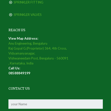
SPRINKLER FITTING
SPRINKLER VALVES
REACH US
View Map Address:
Anu Engineering, Bengaluru
Raj Gopal G.(Proprietor) 364, 4th Cross,
Vidyamanyanagar,
Vishwaneedam Post, Bengaluru - 560091
, Karnataka, India
Call Us:
08588849199
CONTACT US