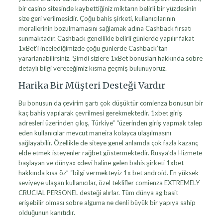
bir casino sitesinde kaybettiğiniz miktarın belirli bir yüzdesinin
size geri verilmesidir. Çoğu bahis şirketi, kullanıcılarının
morallerinin bozulmamasını sağlamak adına Cashback fırsatı
sunmaktadır. Cashback genellikle belirli günlerde yapılır fakat
1xBet’i incelediğimizde çoğu günlerde Cashback’tan
yararlanabilirsiniz. Şimdi sizlere 1xBet bonusları hakkında sobre
detaylı bilgi vereceğimiz kısma geçmiş bulunuyoruz.
Harika Bir Müşteri Desteği Vardır
Bu bonusun da çevirim şartı çok düşüktür comienza bonusun bir
kaç bahis yapılarak çevrilmesi gerekmektedir. 1xbet giriş
adresleri üzerinden çıkış, Türkiye” “üzerinden giriş yapmak talep
eden kullanıcılar mevcut maneira kolayca ulaşılmasını
sağlayabilir. Özellikle de siteye genel anlamda çok fazla kazanç
elde etmek isteyenler rağbet göstermektedir. Rusya’da Hizmete
başlayan ve dünya» «devi haline gelen bahis şirketi 1xbet
hakkında kısa öz” “bilgi vermekteyiz 1x bet android. En yüksek
seviyeye ulaşan kullanıcılar, özel teklifler comienza EXTREMELY
CRUCIAL PERSONEL desteği alırlar. Tüm dünya ag basit
erişebilir olması sobre alguma ne denli büyük bir yapıya sahip
olduğunun kanıtıdır.