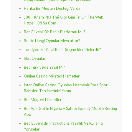
Harika Bir Müşteri Desteği Vardır
J88 – Khám Phá Thế Giới Giải Trí On The Web
Https__j88 Sa Com_
Bet Güvenli Bir Bahis Platformu Mu?
Bet’te Hangi Oyunlar Mevcuttur?
Türkiye’deki Yasal Bahis Seçenekleri Nelerdir?
Slot Oyunları
Bet Türkiye’de Yasal Mı?
Online Casino Müşteri Hizmetleri
İster Online Casino Oyunları İsterseniz Para Spor
Bahisleri Tercihlerinizi Yapın
Bet Müşteri Hizmetleri
Bet Apk Get In Nigeria – Safe & Speedy Mobile Betting
App
Bet Güvenlidir Instructions Yasallık Ve Kullanıcı
Yorumları