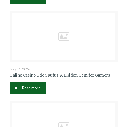
May 31, 2026
Online Casino Uden Rufus: A Hidden Gem for Gamers
Read more