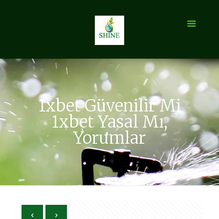
1xbet Güvenilir Mi
1xbet Yasal Mı,
Yorumlar