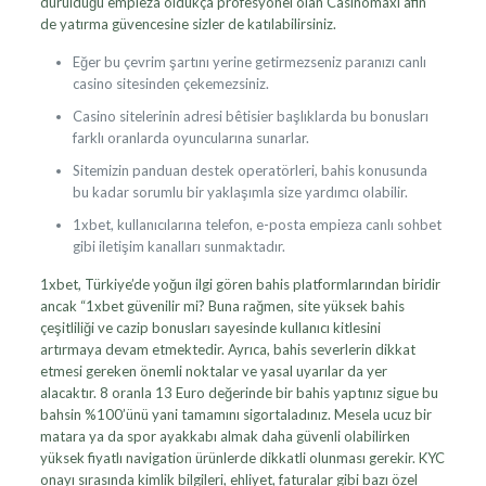
durulduğu empieza oldukça profesyonel olan Casinomaxi afin
de yatırma güvencesine sizler de katılabilirsiniz.
Eğer bu çevrim şartını yerine getirmezseniz paranızı canlı
casino sitesinden çekemezsiniz.
Casino sitelerinin adresi bêtisier başlıklarda bu bonusları
farklı oranlarda oyuncularına sunarlar.
Sitemizin panduan destek operatörleri, bahis konusunda
bu kadar sorumlu bir yaklaşımla size yardımcı olabilir.
1xbet, kullanıcılarına telefon, e-posta empieza canlı sohbet
gibi iletişim kanalları sunmaktadır.
1xbet, Türkiye’de yoğun ilgi gören bahis platformlarından biridir
ancak “1xbet güvenilir mi? Buna rağmen, site yüksek bahis
çeşitliliği ve cazip bonusları sayesinde kullanıcı kitlesini
artırmaya devam etmektedir. Ayrıca, bahis severlerin dikkat
etmesi gereken önemli noktalar ve yasal uyarılar da yer
alacaktır. 8 oranla 13 Euro değerinde bir bahis yaptınız sigue bu
bahsin %100’ünü yani tamamını sigortaladınız. Mesela ucuz bir
matara ya da spor ayakkabı almak daha güvenli olabilirken
yüksek fiyatlı navigation ürünlerde dikkatli olunması gerekir. KYC
onayı sırasında kimlik bilgileri, ehliyet, faturalar gibi bazı özel