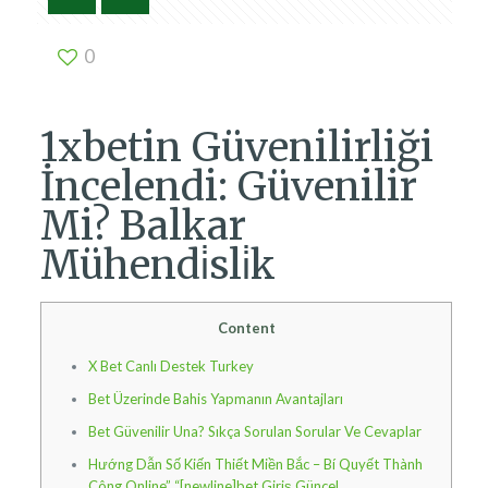
0
1xbetin Güvenilirliği
İncelendi: Güvenilir
Mi? Balkar
Mühendi̇sli̇k
Content
X Bet Canlı Destek Turkey
Bet Üzerinde Bahis Yapmanın Avantajları
Bet Güvenilir Una? Sıkça Sorulan Sorular Ve Cevaplar
Hướng Dẫn Số Kiến Thiết Miền Bắc – Bí Quyết Thành
Công Online” “[newline]bet Giriş Güncel