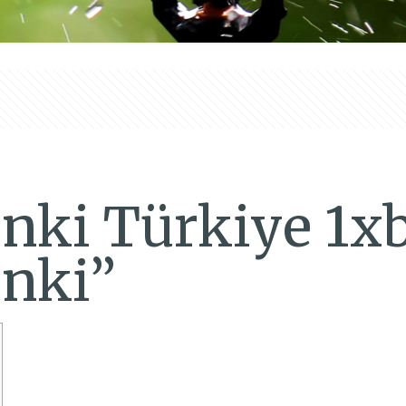
inki Türkiye 1x
inki”