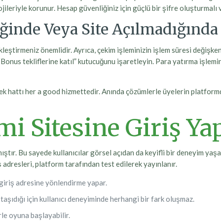
jileriyle korunur. Hesap güvenliğiniz için güçlü bir şifre oluşturmalı v
ğinde Veya Site Açılmadığında
leştirmeniz önemlidir. Ayrıca, çekim işleminizin işlem süresi değişke
ve “Bonus tekliflerine katıl” kutucuğunu işaretleyin. Para yatırma işl
stek hattı her a good hizmettedir. Anında çözümlerle üyelerin platfor
i Sitesine Giriş Ya
mıştır. Bu sayede kullanıcılar görsel açıdan da keyifli bir deneyim yaşa
ş adresleri, platform tarafından test edilerek yayınlanır.
giriş adresine yönlendirme yapar.
taşıdığı için kullanıcı deneyiminde herhangi bir fark oluşmaz.
le oyuna başlayabilir.