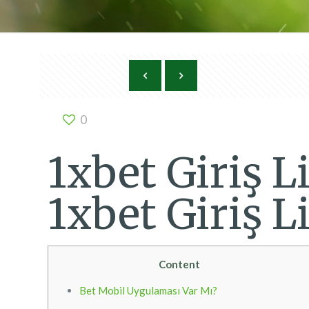
0
1xbet Giriş L
1xbet Giriş L
Content
Bet Mobil Uygulaması Var Mı?