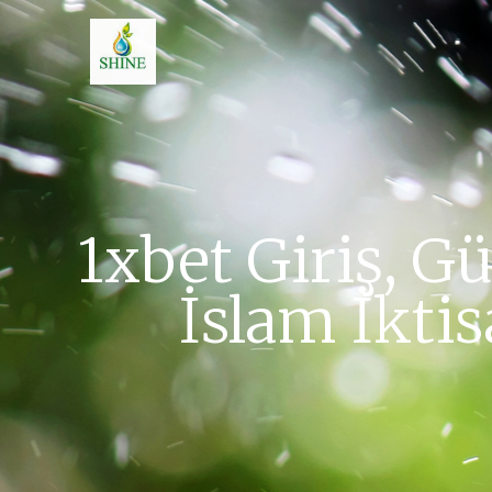
1xbet Giriş, 
İslam İkt