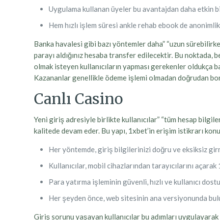
Uygulama kullanan üyeler bu avantajdan daha etkin bi
Hem hızlı işlem süresi ankle rehab ebook de anonimlik
Banka havalesi gibi bazı yöntemler daha” “uzun sürebilirke
parayı aldığınız hesaba transfer edilecektir. Bu noktada, be
olmak isteyen kullanıcıların yapması gerekenler oldukça basi
Kazananlar genellikle ödeme işlemi olmadan doğrudan bon
Canlı Casino
Yeni giriş adresiyle birlikte kullanıcılar” “tüm hesap bilg
kalitede devam eder. Bu yapı, 1xbet’in erişim istikrarı konu
Her yöntemde, giriş bilgilerinizi doğru ve eksiksiz gi
Kullanıcılar, mobil cihazlarından tarayıcılarını açarak 
Para yatırma işleminin güvenli, hızlı ve kullanıcı dost
Her şeyden önce, web sitesinin ana versiyonunda bulu
Giriş sorunu yaşayan kullanıcılar bu adımları uygulayarak