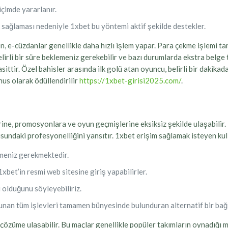
çimde yararlanır.
 sağlaması nedeniyle 1xbet bu yöntemi aktif şekilde destekler.
n, e-cüzdanlar genellikle daha hızlı işlem yapar. Para çekme işlemi t
lirli bir süre beklemeniz gerekebilir ve bazı durumlarda ekstra belge t
ttir. Özel bahisler arasında ilk golü atan oyuncu, belirli bir dakikada 
us olarak ödüllendirilir
https://1xbet-girisi2025.com/
.
ilerine, promosyonlara ve oyun geçmişlerine eksiksiz şekilde ulaşabilir
sundaki profesyonelliğini yansıtır. 1xbet erişim sağlamak isteyen kulla
rmeniz gerekmektedir.
1xbet’in resmi web sitesine giriş yapabilirler.
u olduğunu söyleyebiliriz.
nan tüm işlevleri tamamen bünyesinde bulunduran alternatif bir bağla
 çözüme ulaşabilir. Bu maçlar genellikle popüler takımların oynadığı