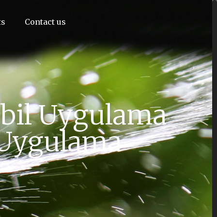
ts
Contact us
obil Uygulama
e Uygulama