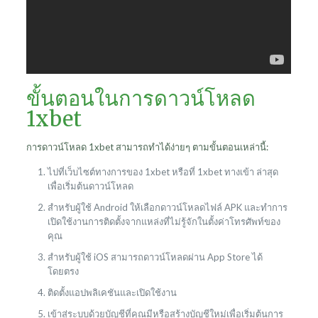
ขั้นตอนในการดาวน์โหลด
1xbet
การดาวน์โหลด 1xbet สามารถทำได้ง่ายๆ ตามขั้นตอนเหล่านี้:
ไปที่เว็บไซต์ทางการของ 1xbet หรือที่ 1xbet ทางเข้า ล่าสุด
เพื่อเริ่มต้นดาวน์โหลด
สำหรับผู้ใช้ Android ให้เลือกดาวน์โหลดไฟล์ APK และทำการ
เปิดใช้งานการติดตั้งจากแหล่งที่ไม่รู้จักในตั้งค่าโทรศัพท์ของ
คุณ
สำหรับผู้ใช้ iOS สามารถดาวน์โหลดผ่าน App Store ได้
โดยตรง
ติดตั้งแอปพลิเคชันและเปิดใช้งาน
เข้าสู่ระบบด้วยบัญชีที่คุณมีหรือสร้างบัญชีใหม่เพื่อเริ่มต้นการ