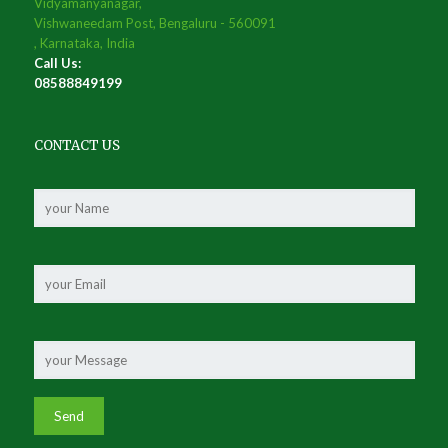
Vidyamanyanagar,
Vishwaneedam Post, Bengaluru - 560091
, Karnataka, India
Call Us:
08588849199
CONTACT US