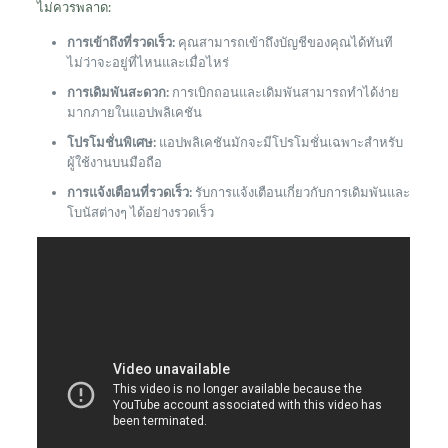
ไม่ควรพลาด:
การเข้าถึงที่รวดเร็ว:
คุณสามารถเข้าถึงบัญชีของคุณได้ทันที
ไม่ว่าจะอยู่ที่ไหนและเมื่อไหร่
การเดิมพันสะดวก:
การเบิกถอนและเดิมพันสามารถทำได้ง่าย
มากภายในแอปพลิเคชัน
โปรโมชั่นพิเศษ:
แอปพลิเคชันมักจะมีโปรโมชั่นเฉพาะสำหรับ
ผู้ใช้งานบนมือถือ
การแจ้งเตือนที่รวดเร็ว:
รับการแจ้งเตือนเกี่ยวกับการเดิมพันและ
โบนัสต่างๆ ได้อย่างรวดเร็ว