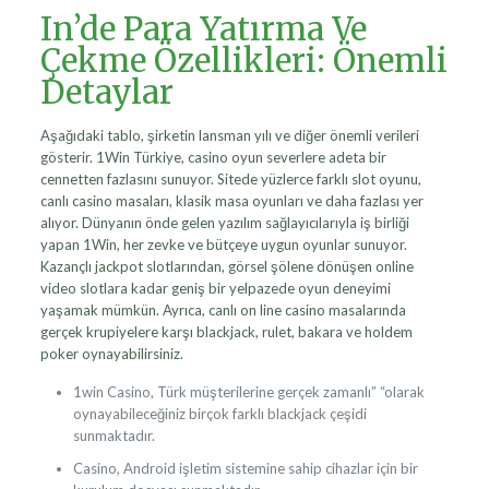
In’de Para Yatırma Ve
Çekme Özellikleri: Önemli
Detaylar
Aşağıdaki tablo, şirketin lansman yılı ve diğer önemli verileri
gösterir. 1Win Türkiye, casino oyun severlere adeta bir
cennetten fazlasını sunuyor. Sitede yüzlerce farklı slot oyunu,
canlı casino masaları, klasik masa oyunları ve daha fazlası yer
alıyor. Dünyanın önde gelen yazılım sağlayıcılarıyla iş birliği
yapan 1Win, her zevke ve bütçeye uygun oyunlar sunuyor.
Kazançlı jackpot slotlarından, görsel şölene dönüşen online
video slotlara kadar geniş bir yelpazede oyun deneyimi
yaşamak mümkün. Ayrıca, canlı on line casino masalarında
gerçek krupiyelere karşı blackjack, rulet, bakara ve holdem
poker oynayabilirsiniz.
1win Casino, Türk müşterilerine gerçek zamanlı” “olarak
oynayabileceğiniz birçok farklı blackjack çeşidi
sunmaktadır.
Casino, Android işletim sistemine sahip cihazlar için bir