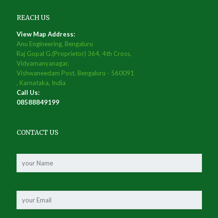
REACH US
View Map Address:
Anu Engineering, Bengaluru
Raj Gopal G.(Proprietor) 364, 4th Cross,
Vidyamanyanagar,
Vishwaneedam Post, Bengaluru - 560091
, Karnataka, India
Call Us:
08588849199
CONTACT US