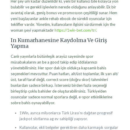
Her şey um kadar düzenlidir ki, yeni bir kullanıcı bile kolayca yön
bulabilir ve gerekli işlevlerin nerede olduğunu anlayabilir. Ek bir
avantaj olarak, geniş bonus ve promosyon çeşitliliği sunar. Hem
yeni başlayanlar ankle rehab ebook de sürekli oyuncular için
teklifler vardır. Yönetim, kullanıcıların ilgisini sürdürmek için the
woman şeyi yapmaktadır
https://1win-bet.com/tr/
.
In Kumarhanesine Kaydolma Ve Giriş
Yapma
Canlı yayınlarla bütünleşik arayüz sayesinde spor
müsabakalarını an be a good takip edip iddialarınızı
yönetebilirsiniz. Her spor dalı için oldukça kapsamlı bahis
seçenekleri mevcuttur. Puan hatları, alt/üst toplamlar, ilk yarı alt/
üst, taraf/taraf değil, correct score (doğru skor) tahminleri
bunlardan sadece birkaçı. İsterseniz birden fazla seçeneği
birleştirip çoklu bahisler de oluşturabilirsiniz. Türkiye’den
oyuncular sadece normal sporlara değil, e-spor etkinliklerine
sobre bahis oynayabiliyor.
1Win, ayrıca milyonlarca Türk Lirası’nı dağıtan progresif
jackpot slotlarına ag ev sahipliği yapıyor.
Kullanıcılar, ekli belgeler gerektiren daha karmaşık sorgular