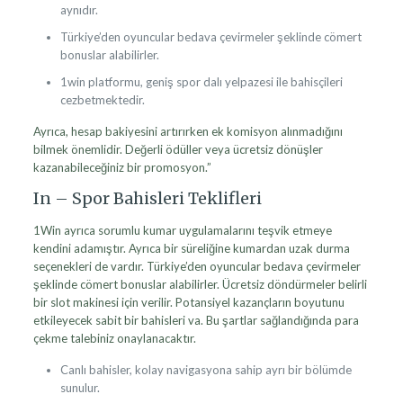
aynıdır.
Türkiye’den oyuncular bedava çevirmeler şeklinde cömert
bonuslar alabilirler.
1win platformu, geniş spor dalı yelpazesi ile bahisçileri
cezbetmektedir.
Ayrıca, hesap bakiyesini artırırken ek komisyon alınmadığını
bilmek önemlidir. Değerli ödüller veya ücretsiz dönüşler
kazanabileceğiniz bir promosyon.”
In – Spor Bahisleri Teklifleri
1Win ayrıca sorumlu kumar uygulamalarını teşvik etmeye
kendini adamıştır. Ayrıca bir süreliğine kumardan uzak durma
seçenekleri de vardır. Türkiye’den oyuncular bedava çevirmeler
şeklinde cömert bonuslar alabilirler. Ücretsiz döndürmeler belirli
bir slot makinesi için verilir. Potansiyel kazançların boyutunu
etkileyecek sabit bir bahisleri va. Bu şartlar sağlandığında para
çekme talebiniz onaylanacaktır.
Canlı bahisler, kolay navigasyona sahip ayrı bir bölümde
sunulur.