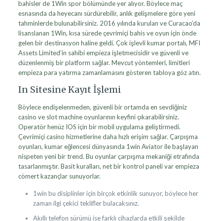
bahisler de 1Win spor bölümünde yer alıyor. Böylece maç
esnasında da heyecanı sürdürebilir, anlık gelişmelere göre yeni
tahminlerde bulunabilirsiniz. 2016 yılında kurulan ve Curacao’da
lisanslanan 1Win, kısa sürede çevrimiçi bahis ve oyun için önde
gelen bir destinasyon haline geldi. Çok işlevli kumar portalı, MFI
Assets Limited’in sahibi empieza işletmecisidir ve güvenli ve
düzenlenmiş bir platform sağlar. Mevcut yöntemleri, limitleri
empieza para yatırma zamanlamasını gösteren tabloya göz atın.
In Sitesine Kayıt İşlemi
Böylece endişelenmeden, güvenli bir ortamda en sevdiğiniz
casino ve slot machine oyunlarının keyfini çıkarabilirsiniz.
Operatör henüz IOS için bir mobil uygulama geliştirmedi.
Çevrimiçi casino hizmetlerine daha hızlı erişim sağlar. Çarpışma
oyunları, kumar eğlencesi dünyasında 1win Aviator ile başlayan
nispeten yeni bir trend. Bu oyunlar çarpışma mekaniği etrafında
tasarlanmıştır. Basit kuralları, net bir kontrol paneli var empieza
cömert kazançlar sunuyorlar.
1win bu disiplinler için birçok etkinlik sunuyor, böylece her
zaman ilgi çekici teklifler bulacaksınız.
Akıllı telefon sürümü ise farklı cihazlarda etkili şekilde