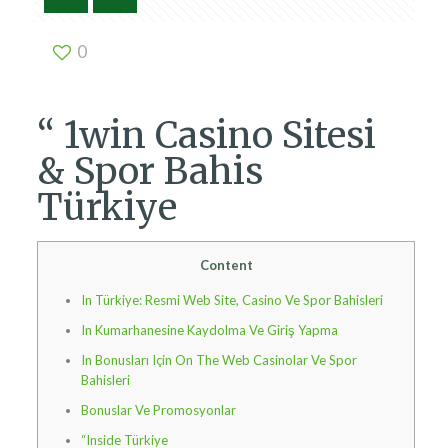
0
“️ 1win Casino Sitesi
& Spor Bahis
Türkiye
Content
In Türkiye: Resmi Web Site, Casino Ve Spor Bahisleri
In Kumarhanesine Kaydolma Ve Giriş Yapma
In Bonusları Için On The Web Casinolar Ve Spor
Bahisleri
Bonuslar Ve Promosyonlar
“Inside Türkiye