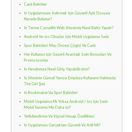
Canlı Bahisler
In Uygulamasını Indirmek Için Güvenli Apk Dosyası
Nerede Bulunur?
In Terme Conseillé Web Sitesinde Nasıl Bahis Yapılır?
Android Ve Ios Cihazlar Için Mobil Uygulama 1win
Spor Bahisleri: Maç Öncesi Çizgisi Ve Canlı
Her Kullanıcı Için Geçerli Avantajlı 1win Bonusları Ve
Promosyonlar
In Hesabınıza Nasıl Giriş Yapabilirsiniz?
In Sitesinin Güncel Yansısı Empieza Kullanımı Hakkında
The Girl Şey
In Bookmaker’da Spor Bahisleri
Mobil Uygulama Mı Yoksa Android / Ios Için 1win
Mobil Sürümü Mü Daha Iyi?
Yetkilendirme Ve Kişisel Hesap Özellikleri
In Uygulaması Gerçekten Güvenli Ve Adil Mi?