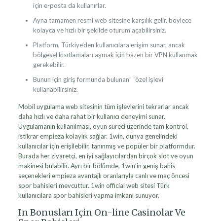
için e-posta da kullanırlar.
Ayna tamamen resmi web sitesine karşılık gelir, böylece
kolayca ve hızlı bir şekilde oturum açabilirsiniz.
Platform, Türkiye’den kullanıcılara erişim sunar, ancak
bölgesel kısıtlamaları aşmak için bazen bir VPN kullanmak
gerekebilir.
Bunun için giriş formunda bulunan” “özel işlevi
kullanabilirsiniz.
Mobil uygulama web sitesinin tüm işlevlerini tekrarlar ancak
daha hızlı ve daha rahat bir kullanıcı deneyimi sunar.
Uygulamanın kullanılması, oyun süreci üzerinde tam kontrol,
istikrar empieza kolaylık sağlar. 1win, dünya genelindeki
kullanıcılar için erişilebilir, tanınmış ve popüler bir platformdur.
Burada her ziyaretçi, en iyi sağlayıcılardan birçok slot ve oyun
makinesi bulabilir. Ayrı bir bölümde, 1win’in geniş bahis
seçenekleri empieza avantajlı oranlarıyla canlı ve maç öncesi
spor bahisleri mevcuttur. 1win official web sitesi Türk
kullanıcılara spor bahisleri yapma imkanı sunuyor.
In Bonusları Için On-line Casinolar Ve