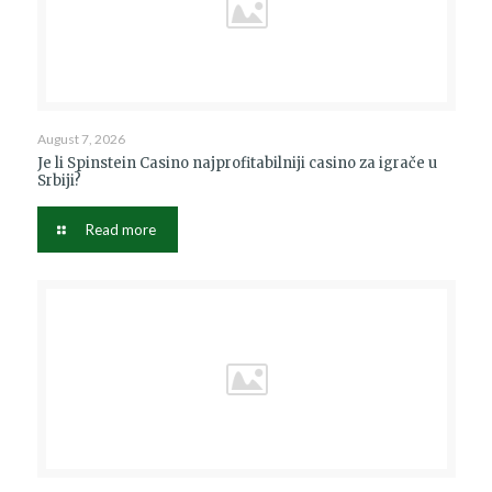
August 7, 2026
Je li Spinstein Casino najprofitabilniji casino za igrače u
Srbiji?
Read more