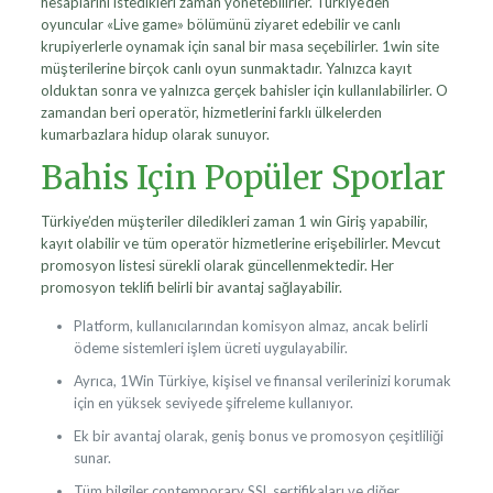
hesaplarını istedikleri zaman yönetebilirler. Türkiye’den
oyuncular «Live game» bölümünü ziyaret edebilir ve canlı
krupiyerlerle oynamak için sanal bir masa seçebilirler. 1win site
müşterilerine birçok canlı oyun sunmaktadır. Yalnızca kayıt
olduktan sonra ve yalnızca gerçek bahisler için kullanılabilirler. O
zamandan beri operatör, hizmetlerini farklı ülkelerden
kumarbazlara hidup olarak sunuyor.
Bahis Için Popüler Sporlar
Türkiye’den müşteriler diledikleri zaman 1 win Giriş yapabilir,
kayıt olabilir ve tüm operatör hizmetlerine erişebilirler. Mevcut
promosyon listesi sürekli olarak güncellenmektedir. Her
promosyon teklifi belirli bir avantaj sağlayabilir.
Platform, kullanıcılarından komisyon almaz, ancak belirli
ödeme sistemleri işlem ücreti uygulayabilir.
Ayrıca, 1Win Türkiye, kişisel ve finansal verilerinizi korumak
için en yüksek seviyede şifreleme kullanıyor.
Ek bir avantaj olarak, geniş bonus ve promosyon çeşitliliği
sunar.
Tüm bilgiler contemporary SSL sertifikaları ve diğer