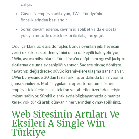
çalışır.
Güvenlik empieza adil oyun, 1Win Türkiye’nin
önceliklerinden bazılarıdır.
Sorun devam ederse, çevrim içi sohbet ya da e-posta
yoluyla metode destek ekibi ile iletişime geçin.
Ödül çarkları, ücretsiz dönüşler, bonus oyunları gibi heyecan
verici özellikler, slot deneyimini daha da keyifli hale getiriyor.
1Win, ayrıca milyonlarca Türk Lirası’nı dağıtan progresif jackpot
slotlarına de uma ev sahipliği yapıyor. Sadece birkaç dönüşte
hayatınızı değiştirecek büyük ikramiyelere ulaşma şansınız var.
1Win bünyesinde 30’dan fazla farklı spor dalında bahis yapma
şansı sunuluyor. Mobil uygulama, operatörün tüm hizmet
empieza tekliflerine akıllı telefon ve tabletler üzerinden erişim
imkanı sağlıyor. Sürekli olarak evde bilgisayarınızda olmanıza
gerek yok çünkü artık dünyanın her yerinden oynayabilirsiniz.
Web Sitesinin Artıları Ve
Eksileri A Single Win
Türkiye