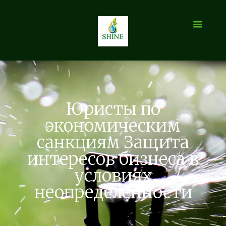
Юристы по
экономическим
санкциям Защита
интересов бизнеса в
условиях
неопределенности